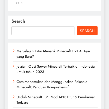
0
Search
SEARCH
Menjelajahi Fitur Menarik Minecraft 1.21.4: Apa
yang Baru?
Jelajahi Opsi Server Minecraft Terbaik di Indonesia
untuk tahun 2023
Cara Menemukan dan Menggunakan Pelana di
Minecraft: Panduan Komprehensif
Unduh Minecraft 1.21 Mod APK: Fitur & Pembaruan
Terbaru