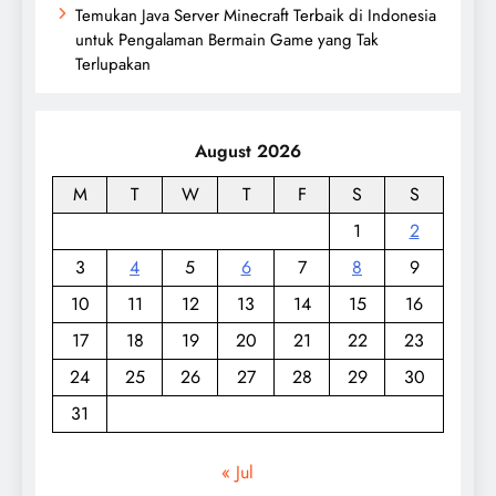
Temukan Java Server Minecraft Terbaik di Indonesia
untuk Pengalaman Bermain Game yang Tak
Terlupakan
August 2026
M
T
W
T
F
S
S
1
2
3
4
5
6
7
8
9
10
11
12
13
14
15
16
17
18
19
20
21
22
23
24
25
26
27
28
29
30
31
« Jul