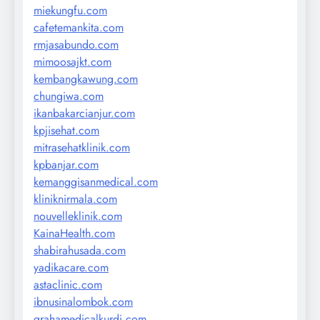
miekungfu.com
cafetemankita.com
rmjasabundo.com
mimoosajkt.com
kembangkawung.com
chungiwa.com
ikanbakarcianjur.com
kpjisehat.com
mitrasehatklinik.com
kpbanjar.com
kemanggisanmedical.com
kliniknirmala.com
nouvelleklinik.com
KainaHealth.com
shabirahusada.com
yadikacare.com
astaclinic.com
ibnusinalombok.com
grahamedicalkurdi.com