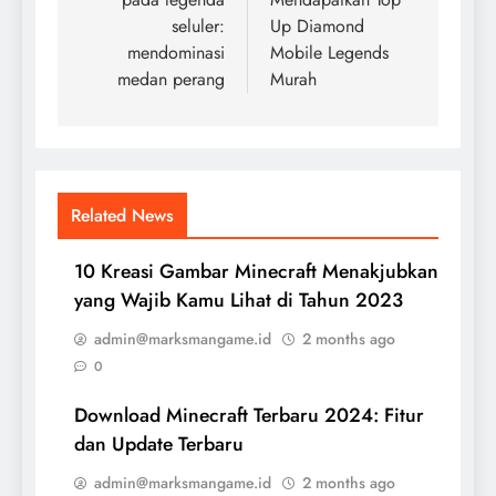
seluler:
Up Diamond
mendominasi
Mobile Legends
medan perang
Murah
Related News
10 Kreasi Gambar Minecraft Menakjubkan
yang Wajib Kamu Lihat di Tahun 2023
admin@marksmangame.id
2 months ago
0
Download Minecraft Terbaru 2024: Fitur
dan Update Terbaru
admin@marksmangame.id
2 months ago