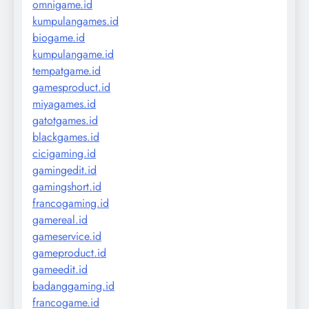
omnigame.id
kumpulangames.id
biogame.id
kumpulangame.id
tempatgame.id
gamesproduct.id
miyagames.id
gatotgames.id
blackgames.id
cicigaming.id
gamingedit.id
gamingshort.id
francogaming.id
gamereal.id
gameservice.id
gameproduct.id
gameedit.id
badanggaming.id
francogame.id