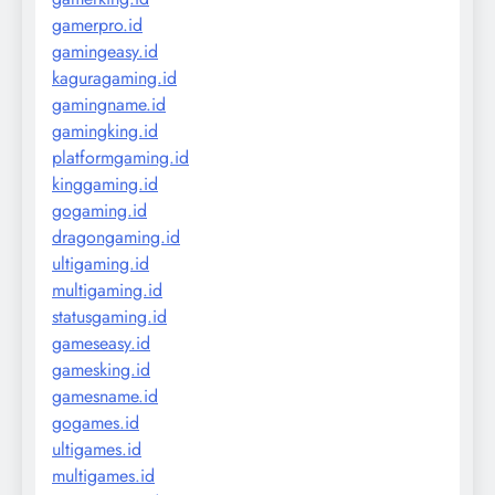
gamerpro.id
gamingeasy.id
kaguragaming.id
gamingname.id
gamingking.id
platformgaming.id
kinggaming.id
gogaming.id
dragongaming.id
ultigaming.id
multigaming.id
statusgaming.id
gameseasy.id
gamesking.id
gamesname.id
gogames.id
ultigames.id
multigames.id