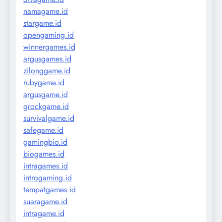
namagame.id
stargame.id
opengaming.id
winnergames.id
argusgames.id
zilonggame.id
rubygame.id
argusgame.id
grockgame.id
survivalgame.id
safegame.id
gamingbio.id
biogames.id
intragames.id
introgaming.id
tempatgames.id
suaragame.id
intragame.id