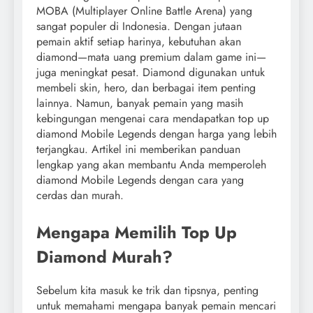
MOBA (Multiplayer Online Battle Arena) yang
sangat populer di Indonesia. Dengan jutaan
pemain aktif setiap harinya, kebutuhan akan
diamond—mata uang premium dalam game ini—
juga meningkat pesat. Diamond digunakan untuk
membeli skin, hero, dan berbagai item penting
lainnya. Namun, banyak pemain yang masih
kebingungan mengenai cara mendapatkan top up
diamond Mobile Legends dengan harga yang lebih
terjangkau. Artikel ini memberikan panduan
lengkap yang akan membantu Anda memperoleh
diamond Mobile Legends dengan cara yang
cerdas dan murah.
Mengapa Memilih Top Up
Diamond Murah?
Sebelum kita masuk ke trik dan tipsnya, penting
untuk memahami mengapa banyak pemain mencari