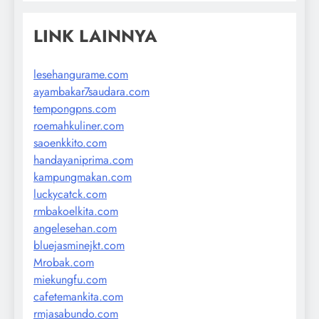
LINK LAINNYA
lesehangurame.com
ayambakar7saudara.com
tempongpns.com
roemahkuliner.com
saoenkkito.com
handayaniprima.com
kampungmakan.com
luckycatck.com
rmbakoelkita.com
angelesehan.com
bluejasminejkt.com
Mrobak.com
miekungfu.com
cafetemankita.com
rmjasabundo.com