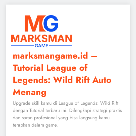
Skip
to
content
marksmangame.id –
Tutorial League of
Legends: Wild Rift Auto
Menang
Upgrade skill kamu di League of Legends: Wild Rift
dengan Tutorial terbaru ini. Dilengkapi strategi praktis
dan saran profesional yang bisa langsung kamu
terapkan dalam game.