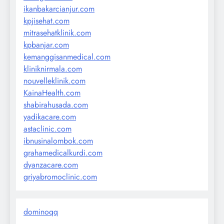
ikanbakarcianjur.com
kpjisehat.com
mitrasehatklinik.com
kpbanjar.com
kemanggisanmedical.com
kliniknirmala.com
nouvelleklinik.com
KainaHealth.com
shabirahusada.com
yadikacare.com
astaclinic.com
ibnusinalombok.com
grahamedicalkurdi.com
dyanzacare.com
griyabromoclinic.com
dominoqq