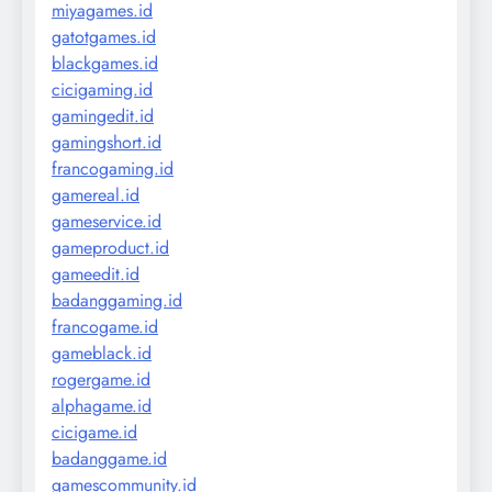
miyagames.id
gatotgames.id
blackgames.id
cicigaming.id
gamingedit.id
gamingshort.id
francogaming.id
gamereal.id
gameservice.id
gameproduct.id
gameedit.id
badanggaming.id
francogame.id
gameblack.id
rogergame.id
alphagame.id
cicigame.id
badanggame.id
gamescommunity.id