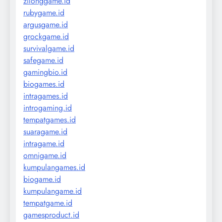
zilonggame.id
rubygame.id
argusgame.id
grockgame.id
survivalgame.id
safegame.id
gamingbio.id
biogames.id
intragames.id
introgaming.id
tempatgames.id
suaragame.id
intragame.id
omnigame.id
kumpulangames.id
biogame.id
kumpulangame.id
tempatgame.id
gamesproduct.id