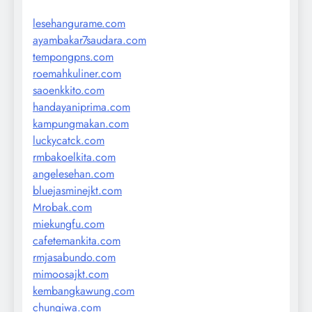
lesehangurame.com
ayambakar7saudara.com
tempongpns.com
roemahkuliner.com
saoenkkito.com
handayaniprima.com
kampungmakan.com
luckycatck.com
rmbakoelkita.com
angelesehan.com
bluejasminejkt.com
Mrobak.com
miekungfu.com
cafetemankita.com
rmjasabundo.com
mimoosajkt.com
kembangkawung.com
chungiwa.com