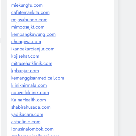
miekungfu.com
cafetemankita.com
rmjasabundo.com
mimoosajkt.com
kembangkawung.com
chungiwa.com
ikanbakarcianjur.com
kpjisehat.com
mitrasehatklinik.com
kpbanjar.com
kemanggisanmedical.com
kliniknirmala.com
nouvelleklinik.com
KainaHealth.com
shabirahusada.com
yadikacare.com
astaclinic.com
ibnusinalombok.com