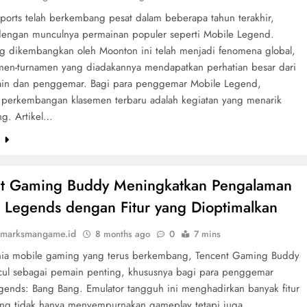
sports telah berkembang pesat dalam beberapa tahun terakhir,
dengan munculnya permainan populer seperti Mobile Legend.
 dikembangkan oleh Moonton ini telah menjadi fenomena global,
men-turnamen yang diadakannya mendapatkan perhatian besar dari
in dan penggemar. Bagi para penggemar Mobile Legend,
 perkembangan klasemen terbaru adalah kegiatan yang menarik
ng. Artikel…
e
nt Gaming Buddy Meningkatkan Pengalaman
 Legends dengan Fitur yang Dioptimalkan
marksmangame.id
8 months ago
0
7 mins
ia mobile gaming yang terus berkembang, Tencent Gaming Buddy
cul sebagai pemain penting, khususnya bagi para penggemar
gends: Bang Bang. Emulator tangguh ini menghadirkan banyak fitur
ang tidak hanya menyempurnakan gameplay tetapi juga