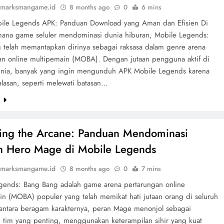
marksmangame.id
8 months ago
0
6 mins
bile Legends APK: Panduan Download yang Aman dan Efisien Di
mana game seluler mendominasi dunia hiburan, Mobile Legends:
 telah memantapkan dirinya sebagai raksasa dalam genre arena
an online multipemain (MOBA). Dengan jutaan pengguna aktif di
unia, banyak yang ingin mengunduh APK Mobile Legends karena
alasan, seperti melewati batasan…
e
ing the Arcane: Panduan Mendominasi
n Hero Mage di Mobile Legends
marksmangame.id
8 months ago
0
7 mins
gends: Bang Bang adalah game arena pertarungan online
in (MOBA) populer yang telah memikat hati jutaan orang di seluruh
 antara beragam karakternya, peran Mage menonjol sebagai
tim yang penting, menggunakan keterampilan sihir yang kuat