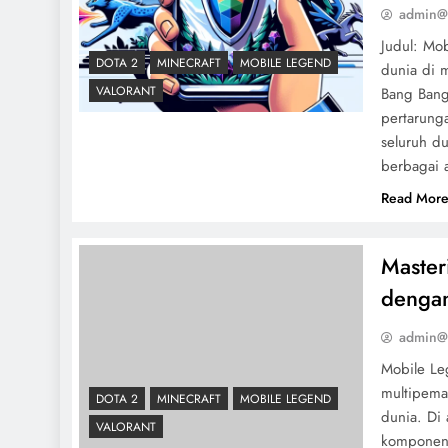
admin@
Judul: Mo
DOTA 2
MINECRAFT
MOBILE LEGEND
dunia di 
VALORANT
Bang Bang
pertarung
seluruh d
berbagai 
Read Mor
Master
denga
admin@
Mobile Le
multipema
DOTA 2
MINECRAFT
MOBILE LEGEND
dunia. Di
VALORANT
komponen 