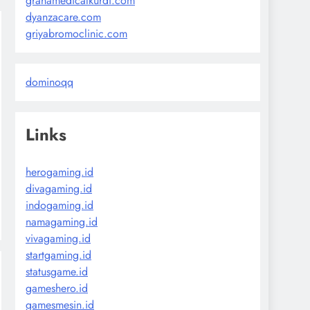
grahamedicalkurdi.com
dyanzacare.com
griyabromoclinic.com
dominoqq
Links
herogaming.id
divagaming.id
indogaming.id
namagaming.id
vivagaming.id
startgaming.id
statusgame.id
gameshero.id
gamesmesin.id