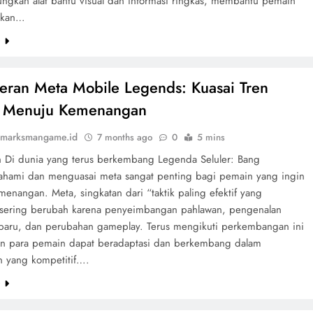
gkan alat bantu visual dan informasi ringkas, membantu pemain
tkan…
e
eran Meta Mobile Legends: Kuasai Tren
i Menuju Kemenangan
marksmangame.id
7 months ago
0
5 mins
n Di dunia yang terus berkembang Legenda Seluler: Bang
ami dan menguasai meta sangat penting bagi pemain yang ingin
enangan. Meta, singkatan dari “taktik paling efektif yang
, sering berubah karena penyeimbangan pahlawan, pengenalan
baru, dan perubahan gameplay. Terus mengikuti perkembangan ini
n para pemain dapat beradaptasi dan berkembang dalam
n yang kompetitif….
e