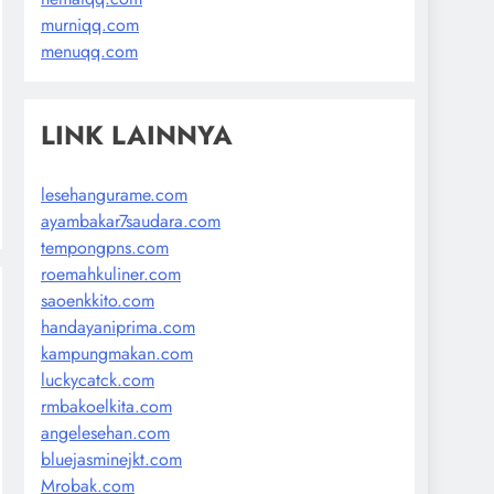
murniqq.com
menuqq.com
LINK LAINNYA
lesehangurame.com
ayambakar7saudara.com
tempongpns.com
roemahkuliner.com
saoenkkito.com
handayaniprima.com
kampungmakan.com
luckycatck.com
rmbakoelkita.com
angelesehan.com
bluejasminejkt.com
Mrobak.com