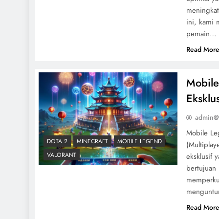
meningkat
ini, kami
pemain…
Read Mor
Mobile
Eksklu
admin@
Mobile Le
DOTA 2
MINECRAFT
MOBILE LEGEND
(Multiplay
VALORANT
eksklusif 
bertujuan
memperkua
menguntung
Read Mor