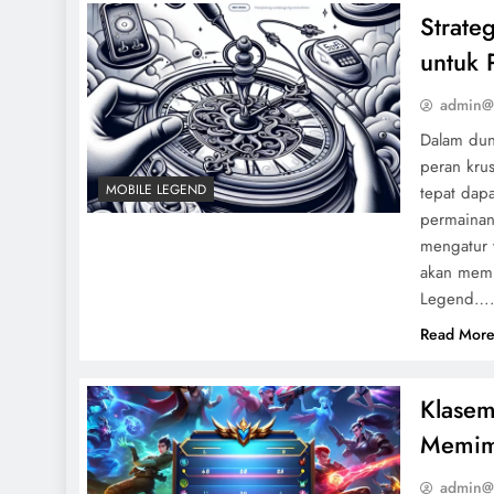
Strate
untuk 
admin@
Dalam dun
peran kru
MOBILE LEGEND
tepat dapa
permainan
mengatur 
akan memba
Legend…
Read Mor
Klasem
Memim
admin@