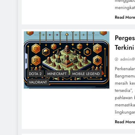
menggabun
meningka
Read Mor
Perges
Terkin
admin@
Perkenala
DOTA 2
MINECRAFT
MOBILE LEGEND
Bangmemah
VALORANT
meraih kem
tersedia”
pahlawan 
memastika
lingkunga
Read Mor