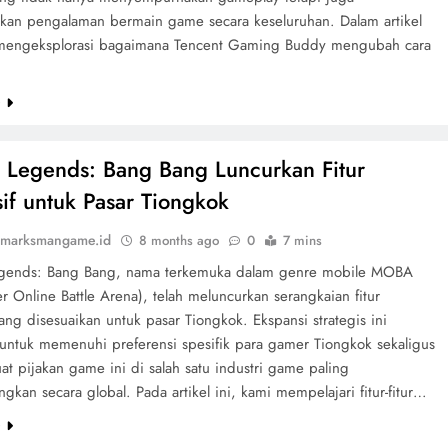
kan pengalaman bermain game secara keseluruhan. Dalam artikel
 mengeksplorasi bagaimana Tencent Gaming Buddy mengubah cara
e
 Legends: Bang Bang Luncurkan Fitur
sif untuk Pasar Tiongkok
marksmangame.id
8 months ago
0
7 mins
gends: Bang Bang, nama terkemuka dalam genre mobile MOBA
er Online Battle Arena), telah meluncurkan serangkaian fitur
yang disesuaikan untuk pasar Tiongkok. Ekspansi strategis ini
 untuk memenuhi preferensi spesifik para gamer Tiongkok sekaligus
t pijakan game ini di salah satu industri game paling
kan secara global. Pada artikel ini, kami mempelajari fitur-fitur…
e