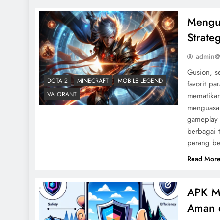
Mengua
Strate
admin@
Gusion, s
DOTA 2
MINECRAFT
MOBILE LEGEND
favorit p
VALORANT
mematikan
menguasa
gameplay 
berbagai 
perang b
Read Mor
APK M
Aman d