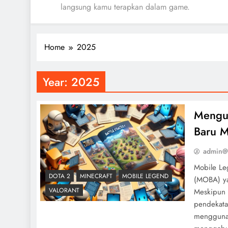
langsung kamu terapkan dalam game.
Home
2025
Year:
2025
Mengua
Baru M
admin@
Mobile Le
DOTA 2
MINECRAFT
MOBILE LEGEND
(MOBA) ya
VALORANT
Meskipun 
pendekata
menggunak