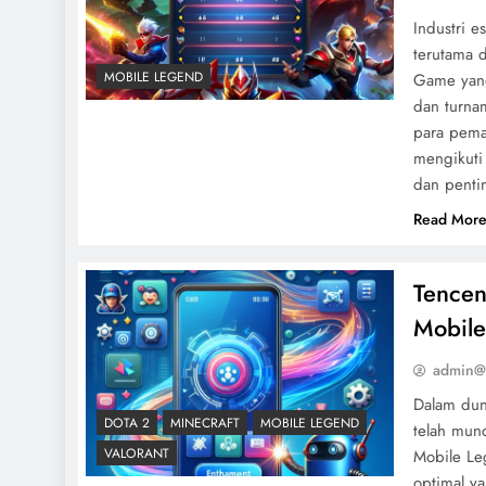
Industri e
terutama 
MOBILE LEGEND
Game yang
dan turna
para pema
mengikuti
dan penti
Read Mor
Tence
Mobile
admin@
Dalam dun
DOTA 2
MINECRAFT
MOBILE LEGEND
telah mun
VALORANT
Mobile Le
optimal y