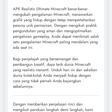
APK Realistis Ultimate Minecraft benar-benar
mengubah pengalaman Minecraft, menawarkan
grafik yang hidup dengan tetap mempertahankan
pesona unik permainan. Dengan mengikuti praktik
pengunduhan yang aman dan mengoptimalkan
pengaturan gameplay, Anda dapat menikmati salah
satu pengalaman Minecraft paling mendalam yang
ada saat ini.
Bagi penjelajah yang bersemangat dan
pembangun kreatif, daya tarik dunia Minecraft
yang realistis menanti. Unduh hari ini dan saksikan
dunia kotak-kotak Anda menjadi hidup dengan
cara yang tidak pernah Anda bayangkan
sebelumnya.
Dengan memberikan penjelasan rinci dan
mengikuti panduan langkah demi langkah, kami