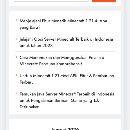
Menjelajahi Fitur Menarik Minecraft 1.21.4: Apa
yang Baru?
Jelajahi Opsi Server Minecraft Terbaik di Indonesia
untuk tahun 2023
Cara Menemukan dan Menggunakan Pelana di
Minecraft: Panduan Komprehensif
Unduh Minecraft 1.21 Mod APK: Fitur & Pembaruan
Terbaru
Temukan Java Server Minecraft Terbaik di Indonesia
untuk Pengalaman Bermain Game yang Tak
Terlupakan
August 2026