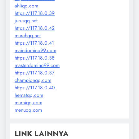
ahliqq.com
https://117.18.0.39
jurusqq.net
https://117.18.0.42
murahqq.net
https://117.18.0.41
maindomino99.com
https://117.18.0.38
masterdomino99.com
https://117.18.0.37
championqq.com
https://117.18.0.40
hematqq.com
murniqq.com
menuqq.com
LINK LAINNYA