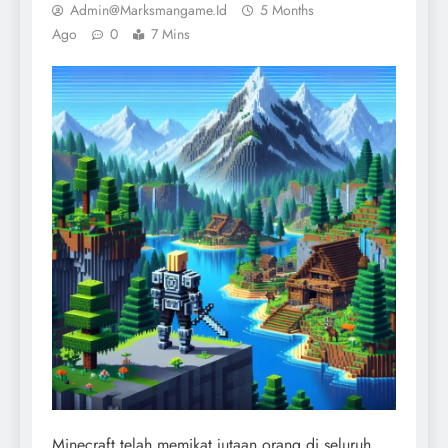
Admin@marksmangame.id
5 Months
Ago
0
7 Mins
Minecraft telah memikat jutaan orang di seluruh