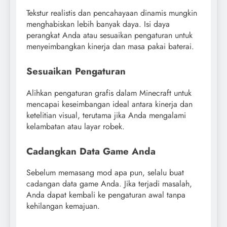
Tekstur realistis dan pencahayaan dinamis mungkin
menghabiskan lebih banyak daya. Isi daya
perangkat Anda atau sesuaikan pengaturan untuk
menyeimbangkan kinerja dan masa pakai baterai.
Sesuaikan Pengaturan
Alihkan pengaturan grafis dalam Minecraft untuk
mencapai keseimbangan ideal antara kinerja dan
ketelitian visual, terutama jika Anda mengalami
kelambatan atau layar robek.
Cadangkan Data Game Anda
Sebelum memasang mod apa pun, selalu buat
cadangan data game Anda. Jika terjadi masalah,
Anda dapat kembali ke pengaturan awal tanpa
kehilangan kemajuan.