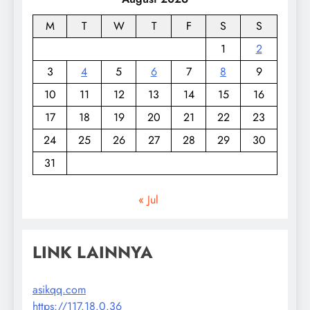
M
T
W
T
F
S
S
1
2
3
4
5
6
7
8
9
10
11
12
13
14
15
16
17
18
19
20
21
22
23
24
25
26
27
28
29
30
31
« Jul
LINK LAINNYA
asikqq.com
https://117.18.0.36