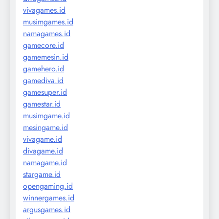
vivagames.id
musimgames.id
namagames.id
gamecore.id
gamemesin.id
gamehero.id
gamediva.id
gamesuper.id
gamestar.id
musimgame.id
mesingame.id
vivagame.id
divagame.id
namagame.id
stargame.id
opengaming.id
winnergames.id
argusgames.id