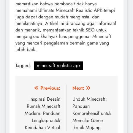
memastikan bahwa pembaca tidak hanya
memahami Ultimate Minecraft Realistic APK tetapi
juga dapat dengan mudah menginstal dan
menikmatinya. Artikel ini dirancang agar informatif
dan menarik, memanfaatkan teknik SEO untuk
menjangkau khalayak luas penggemar Minecraft
yang mencari pengalaman bermain game yang
lebih baik.
Tagged:
minecraft realistic apk
Post
Previous:
Next:
navigation
Inspirasi Desain
Unduh Minecraft:
Rumah Minecraft
Panduan
Modern: Panduan
Komprehensif untuk
Lengkap untuk
Memulai Game
Keindahan Virtual
Ikonik Mojang