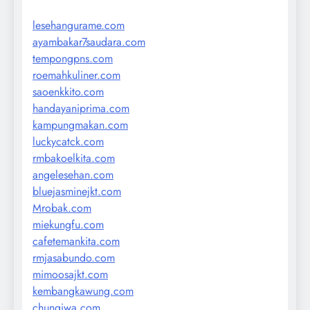
lesehangurame.com
ayambakar7saudara.com
tempongpns.com
roemahkuliner.com
saoenkkito.com
handayaniprima.com
kampungmakan.com
luckycatck.com
rmbakoelkita.com
angelesehan.com
bluejasminejkt.com
Mrobak.com
miekungfu.com
cafetemankita.com
rmjasabundo.com
mimoosajkt.com
kembangkawung.com
chungiwa.com