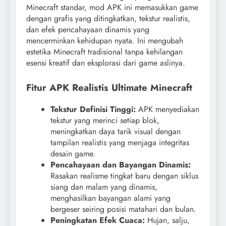
Minecraft standar, mod APK ini memasukkan game
dengan grafis yang ditingkatkan, tekstur realistis,
dan efek pencahayaan dinamis yang
mencerminkan kehidupan nyata. Ini mengubah
estetika Minecraft tradisional tanpa kehilangan
esensi kreatif dan eksplorasi dari game aslinya.
Fitur APK Realistis Ultimate Minecraft
Tekstur Definisi Tinggi:
APK menyediakan
tekstur yang merinci setiap blok,
meningkatkan daya tarik visual dengan
tampilan realistis yang menjaga integritas
desain game.
Pencahayaan dan Bayangan Dinamis:
Rasakan realisme tingkat baru dengan siklus
siang dan malam yang dinamis,
menghasilkan bayangan alami yang
bergeser seiring posisi matahari dan bulan.
Peningkatan Efek Cuaca:
Hujan, salju,