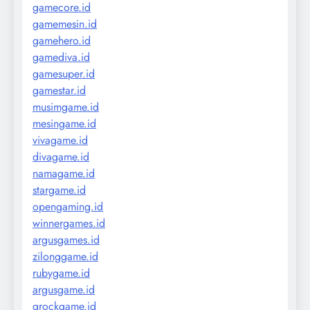
gamecore.id
gamemesin.id
gamehero.id
gamediva.id
gamesuper.id
gamestar.id
musimgame.id
mesingame.id
vivagame.id
divagame.id
namagame.id
stargame.id
opengaming.id
winnergames.id
argusgames.id
zilonggame.id
rubygame.id
argusgame.id
grockgame.id