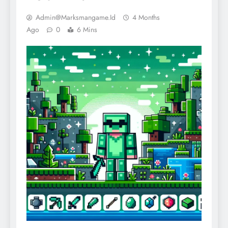
Admin@marksmangame.id
4 Months
Ago
0
6 Mins