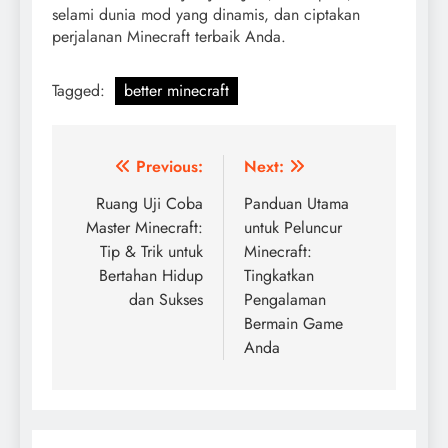
selami dunia mod yang dinamis, dan ciptakan
perjalanan Minecraft terbaik Anda.
Tagged:
better minecraft
Post
Previous:
Next:
navigation
Ruang Uji Coba
Panduan Utama
Master Minecraft:
untuk Peluncur
Tip & Trik untuk
Minecraft:
Bertahan Hidup
Tingkatkan
dan Sukses
Pengalaman
Bermain Game
Anda