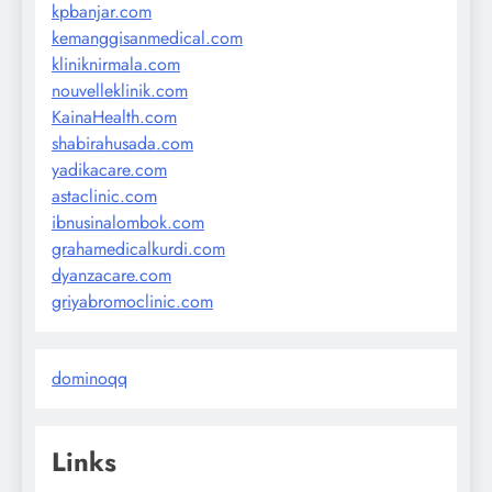
kpbanjar.com
kemanggisanmedical.com
kliniknirmala.com
nouvelleklinik.com
KainaHealth.com
shabirahusada.com
yadikacare.com
astaclinic.com
ibnusinalombok.com
grahamedicalkurdi.com
dyanzacare.com
griyabromoclinic.com
dominoqq
Links