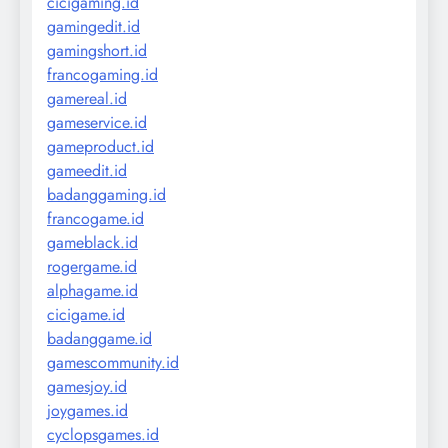
cicigaming.id
gamingedit.id
gamingshort.id
francogaming.id
gamereal.id
gameservice.id
gameproduct.id
gameedit.id
badanggaming.id
francogame.id
gameblack.id
rogergame.id
alphagame.id
cicigame.id
badanggame.id
gamescommunity.id
gamesjoy.id
joygames.id
cyclopsgames.id