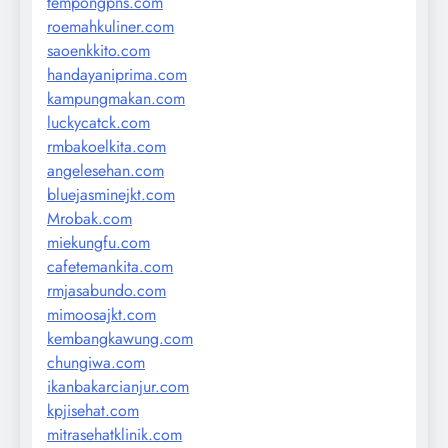
tempongpns.com
roemahkuliner.com
saoenkkito.com
handayaniprima.com
kampungmakan.com
luckycatck.com
rmbakoelkita.com
angelesehan.com
bluejasminejkt.com
Mrobak.com
miekungfu.com
cafetemankita.com
rmjasabundo.com
mimoosajkt.com
kembangkawung.com
chungiwa.com
ikanbakarcianjur.com
kpjisehat.com
mitrasehatklinik.com