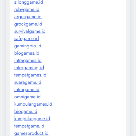
zilonggame.id
rubygame.id
argusgame.id
grockgame.id
survivalgame.id
safegame.id
gamingbio.id
biogames.id
intragames.id
introgaming.id
tempatgames.id
suaragame.id
intragame.id
omnigame.id
kumpulangames.id
biogame.id
kumpulangame.id
tempatgame.id
gamesproduct.id