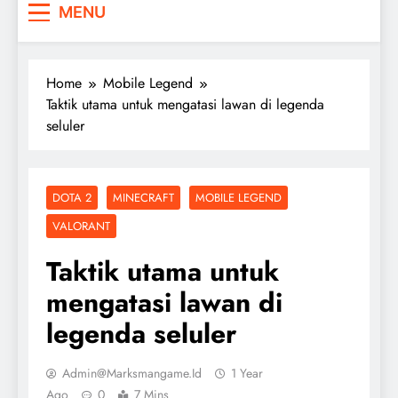
MENU
Home
Mobile Legend
Taktik utama untuk mengatasi lawan di legenda
seluler
DOTA 2
MINECRAFT
MOBILE LEGEND
VALORANT
Taktik utama untuk
mengatasi lawan di
legenda seluler
Admin@marksmangame.id
1 Year
Ago
0
7 Mins