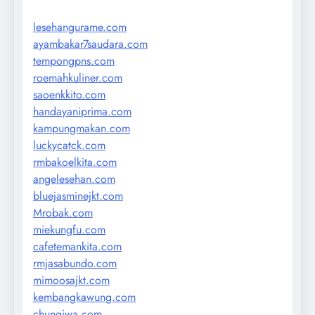
lesehangurame.com
ayambakar7saudara.com
tempongpns.com
roemahkuliner.com
saoenkkito.com
handayaniprima.com
kampungmakan.com
luckycatck.com
rmbakoelkita.com
angelesehan.com
bluejasminejkt.com
Mrobak.com
miekungfu.com
cafetemankita.com
rmjasabundo.com
mimoosajkt.com
kembangkawung.com
chungiwa.com