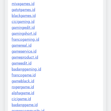
miyagames.id
gatotgames.id
blackgames.id
cicigaming.id
gamingedit.id
gamingshort.id
francogaming.id
gamereal.id
gameservice.id
gameproduct.id
gameedit.id
badanggaming.id
francogame.id
gameblack.id
rogergame.id
alphagame.id
cicigame.id
badanggame.id
gamescommunity.id