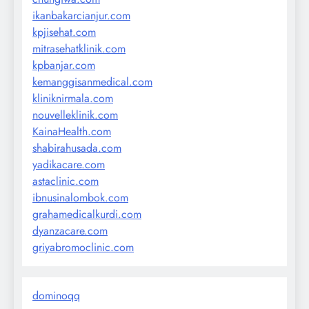
ikanbakarcianjur.com
kpjisehat.com
mitrasehatklinik.com
kpbanjar.com
kemanggisanmedical.com
kliniknirmala.com
nouvelleklinik.com
KainaHealth.com
shabirahusada.com
yadikacare.com
astaclinic.com
ibnusinalombok.com
grahamedicalkurdi.com
dyanzacare.com
griyabromoclinic.com
dominoqq