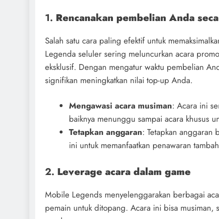
1.
Rencanakan pembelian Anda secar
Salah satu cara paling efektif untuk memaksima
Legenda seluler sering meluncurkan acara promo
eksklusif. Dengan mengatur waktu pembelian And
signifikan meningkatkan nilai top-up Anda.
Mengawasi acara musiman
: Acara ini s
baiknya menunggu sampai acara khusus un
Tetapkan anggaran
: Tetapkan anggaran 
ini untuk memanfaatkan penawaran tambah
2.
Leverage acara dalam game
Mobile Legends menyelenggarakan berbagai ac
pemain untuk ditopang. Acara ini bisa musiman, s