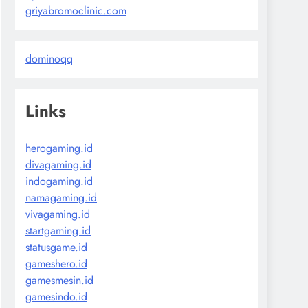
griyabromoclinic.com
dominoqq
Links
herogaming.id
divagaming.id
indogaming.id
namagaming.id
vivagaming.id
startgaming.id
statusgame.id
gameshero.id
gamesmesin.id
gamesindo.id