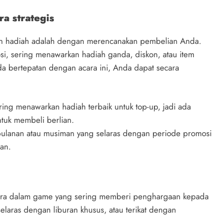
a strategis
lkan hadiah adalah dengan merencanakan pembelian Anda.
si, sering menawarkan hadiah ganda, diskon, atau item
a bertepatan dengan acara ini, Anda dapat secara
ering menawarkan hadiah terbaik untuk top-up, jadi ada
tuk membeli berlian.
bulanan atau musiman yang selaras dengan periode promosi
an.
ara dalam game yang sering memberi penghargaan kepada
elaras dengan liburan khusus, atau terikat dengan