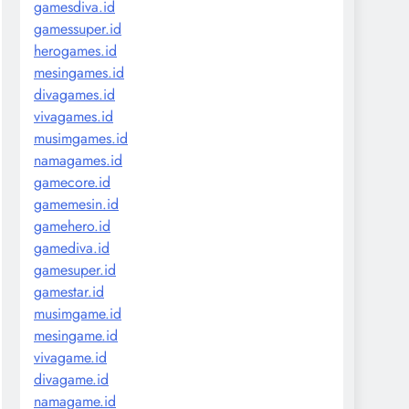
gamesdiva.id
gamessuper.id
herogames.id
mesingames.id
divagames.id
vivagames.id
musimgames.id
namagames.id
gamecore.id
gamemesin.id
gamehero.id
gamediva.id
gamesuper.id
gamestar.id
musimgame.id
mesingame.id
vivagame.id
divagame.id
namagame.id