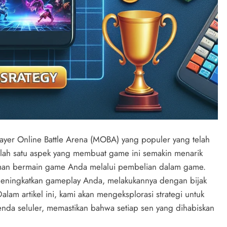
yer Online Battle Arena (MOBA) yang populer yang telah
alah satu aspek yang membuat game ini semakin menarik
man bermain game Anda melalui pembelian dalam game.
meningkatkan gameplay Anda, melakukannya dengan bijak
am artikel ini, kami akan mengeksplorasi strategi untuk
da seluler, memastikan bahwa setiap sen yang dihabiskan