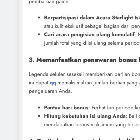
pembaruan game.
Berpartisipasi dalam Acara Starlight Is
atau kulit eksklusif sebagai bagian dari p
Cari acara pengisian ulang kumulatif
: 
jumlah total yang diisi ulang selama perio
3.
Memanfaatkan penawaran bonus b
Legenda seluler sesekali memberikan berlian bon
ini dapat
qq
memaksimalkan jumlah berlian yang 
pengeluaran Anda.
Pantau hari bonus
: Perhatikan periode k
Hitung kebutuhan isi ulang Anda
: Beli
mendapatkan bonus maksimum yang tersed