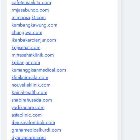
cafetemankita.com
rmjasabundo.com
mimoosajkt.com
kembangkawung.com
chungiwa.com
ikanbakarcianjur.com
kpjisehat.com
mitrasehatklinik.com
kpbanjar.com
kemanggisanmedical.com
kliniknirmala.com
nouvelleklinik.com
KainaHealth.com
shabirahusada.com
yadikacare.com
astaclinic.com
ibnusinalombok.com
grahamedicalkurdi.com
dyanzacare.com