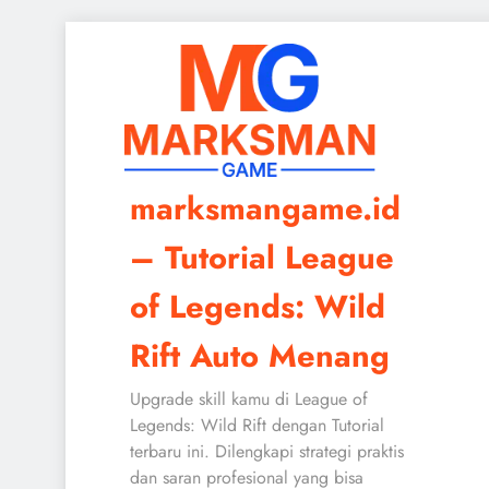
Skip
to
content
marksmangame.id
– Tutorial League
of Legends: Wild
Rift Auto Menang
Upgrade skill kamu di League of
Legends: Wild Rift dengan Tutorial
terbaru ini. Dilengkapi strategi praktis
dan saran profesional yang bisa