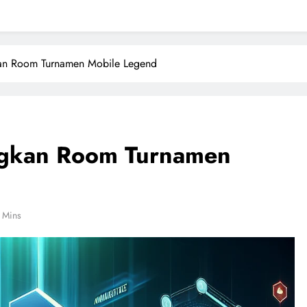
kan Room Turnamen Mobile Legend
ngkan Room Turnamen
 Mins