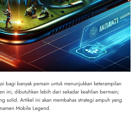
i bagi banyak pemain untuk menunjukkan keterampilan
 ini, dibutuhkan lebih dari sekadar keahlian bermain;
ang solid. Artikel ini akan membahas strategi ampuh yang
rnamen Mobile Legend.