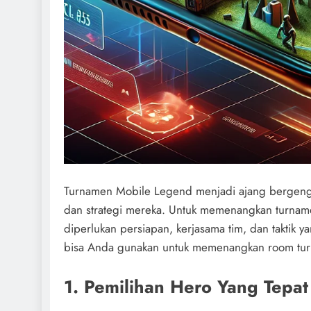
Turnamen Mobile Legend menjadi ajang bergengs
dan strategi mereka. Untuk memenangkan turnamen
diperlukan persiapan, kerjasama tim, dan taktik y
bisa Anda gunakan untuk memenangkan room tu
1. Pemilihan Hero Yang Tepat