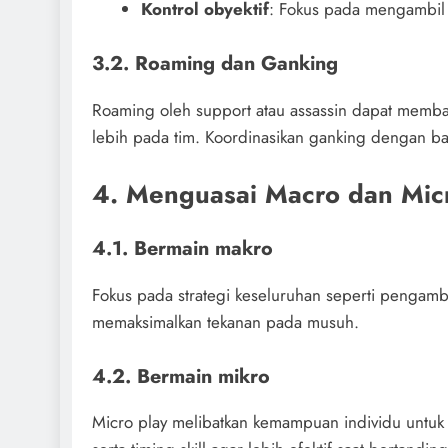
Kontrol obyektif
: Fokus pada mengambil T
3.2. Roaming dan Ganking
Roaming oleh support atau assassin dapat me
lebih pada tim. Koordinasikan ganking dengan bai
4. Menguasai Macro dan Micr
4.1. Bermain makro
Fokus pada strategi keseluruhan seperti pengambil
memaksimalkan tekanan pada musuh.
4.2. Bermain mikro
Micro play melibatkan kemampuan individu untuk