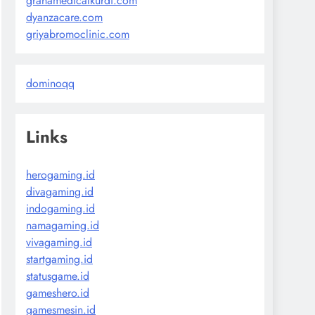
grahamedicalkurdi.com
dyanzacare.com
griyabromoclinic.com
dominoqq
Links
herogaming.id
divagaming.id
indogaming.id
namagaming.id
vivagaming.id
startgaming.id
statusgame.id
gameshero.id
gamesmesin.id