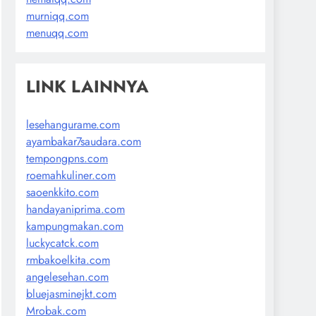
murniqq.com
menuqq.com
LINK LAINNYA
lesehangurame.com
ayambakar7saudara.com
tempongpns.com
roemahkuliner.com
saoenkkito.com
handayaniprima.com
kampungmakan.com
luckycatck.com
rmbakoelkita.com
angelesehan.com
bluejasminejkt.com
Mrobak.com