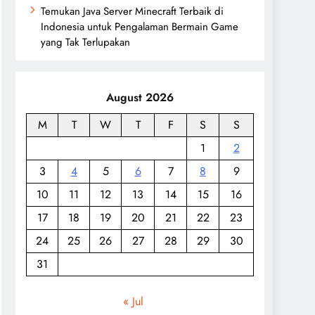
Temukan Java Server Minecraft Terbaik di
Indonesia untuk Pengalaman Bermain Game
yang Tak Terlupakan
August 2026
M
T
W
T
F
S
S
1
2
3
4
5
6
7
8
9
10
11
12
13
14
15
16
17
18
19
20
21
22
23
24
25
26
27
28
29
30
31
« Jul