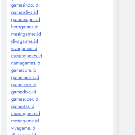
gamesindo.id
gamesdiva.id
gamessuper.id
herogames.id
mesingames.id
divagames.id
vivagames.id
musimgames.id
namagames.id
gamecore.id
gamemesin.id
gamehero.id
gamediva.id
gamesuper.id
gamestar.id
musimgame.id
mesingame.id
vivagame.id