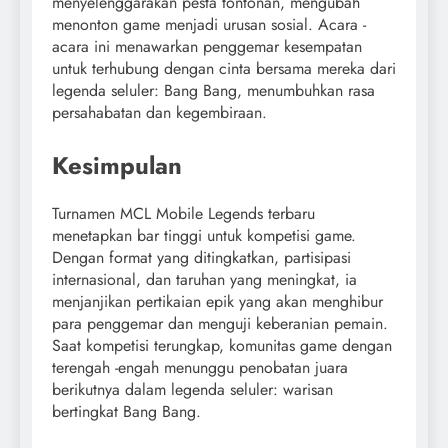
menyelenggarakan pesta tontonan, mengubah
menonton game menjadi urusan sosial. Acara -
acara ini menawarkan penggemar kesempatan
untuk terhubung dengan cinta bersama mereka dari
legenda seluler: Bang Bang, menumbuhkan rasa
persahabatan dan kegembiraan.
Kesimpulan
Turnamen MCL Mobile Legends terbaru
menetapkan bar tinggi untuk kompetisi game.
Dengan format yang ditingkatkan, partisipasi
internasional, dan taruhan yang meningkat, ia
menjanjikan pertikaian epik yang akan menghibur
para penggemar dan menguji keberanian pemain.
Saat kompetisi terungkap, komunitas game dengan
terengah -engah menunggu penobatan juara
berikutnya dalam legenda seluler: warisan
bertingkat Bang Bang.