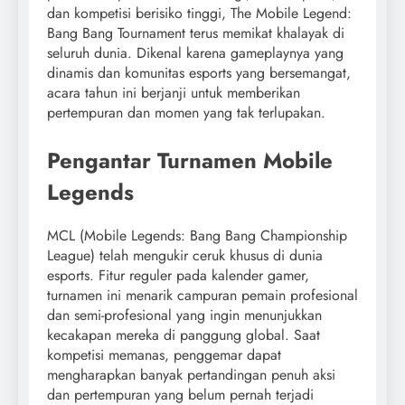
dan kompetisi berisiko tinggi, The Mobile Legend:
Bang Bang Tournament terus memikat khalayak di
seluruh dunia. Dikenal karena gameplaynya yang
dinamis dan komunitas esports yang bersemangat,
acara tahun ini berjanji untuk memberikan
pertempuran dan momen yang tak terlupakan.
Pengantar Turnamen Mobile
Legends
MCL (Mobile Legends: Bang Bang Championship
League) telah mengukir ceruk khusus di dunia
esports. Fitur reguler pada kalender gamer,
turnamen ini menarik campuran pemain profesional
dan semi-profesional yang ingin menunjukkan
kecakapan mereka di panggung global. Saat
kompetisi memanas, penggemar dapat
mengharapkan banyak pertandingan penuh aksi
dan pertempuran yang belum pernah terjadi