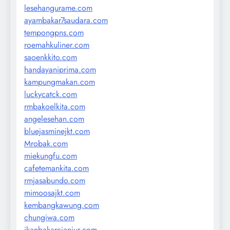
lesehangurame.com
ayambakar7saudara.com
tempongpns.com
roemahkuliner.com
saoenkkito.com
handayaniprima.com
kampungmakan.com
luckycatck.com
rmbakoelkita.com
angelesehan.com
bluejasminejkt.com
Mrobak.com
miekungfu.com
cafetemankita.com
rmjasabundo.com
mimoosajkt.com
kembangkawung.com
chungiwa.com
ikanbakarcianjur.com