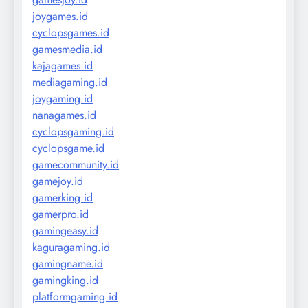
joygames.id
cyclopsgames.id
gamesmedia.id
kajagames.id
mediagaming.id
joygaming.id
nanagames.id
cyclopsgaming.id
cyclopsgame.id
gamecommunity.id
gamejoy.id
gamerking.id
gamerpro.id
gamingeasy.id
kaguragaming.id
gamingname.id
gamingking.id
platformgaming.id