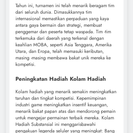
Tahun ini, turnamen ini telah menarik beragam tim
dari seluruh dunia. Dimasukkannya tim
internasional memastikan perpaduan yang kaya
antara gaya bermain dan strategi, membuat
penggemar dan peserta tetap waspada. Tim -tim
terkemuka dari daerah yang terkenal dengan
keahlian MOBA, seperti Asia Tenggara, Amerika
Utara, dan Eropa, telah memasuki keributan,
masing -masing membawa bakat unik mereka ke
kompetisi.
Peningkatan Hadiah Kolam Hadiah
Kolam hadiah yang menarik semakin meningkatkan
taruhan dan tingkat kompetisi. Kepemimpinan
industri game meningkatkan insentif keuangan,
menarik bakat papan atas dan mendorong pemain
untuk mengejar permainan terbaik mereka. Kolam
Hadiah Substansial ini menggarisbawahi
pengakuan legenda seluler yang meningkat: Bang