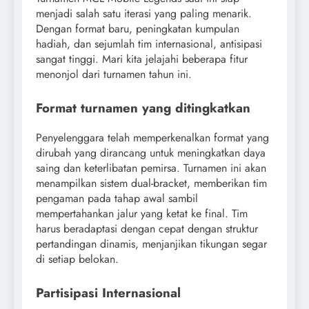
menjadi salah satu iterasi yang paling menarik.
Dengan format baru, peningkatan kumpulan
hadiah, dan sejumlah tim internasional, antisipasi
sangat tinggi. Mari kita jelajahi beberapa fitur
menonjol dari turnamen tahun ini.
Format turnamen yang ditingkatkan
Penyelenggara telah memperkenalkan format yang
dirubah yang dirancang untuk meningkatkan daya
saing dan keterlibatan pemirsa. Turnamen ini akan
menampilkan sistem dual-bracket, memberikan tim
pengaman pada tahap awal sambil
mempertahankan jalur yang ketat ke final. Tim
harus beradaptasi dengan cepat dengan struktur
pertandingan dinamis, menjanjikan tikungan segar
di setiap belokan.
Partisipasi Internasional