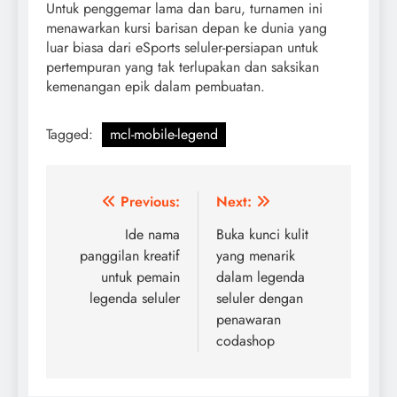
Untuk penggemar lama dan baru, turnamen ini
menawarkan kursi barisan depan ke dunia yang
luar biasa dari eSports seluler-persiapan untuk
pertempuran yang tak terlupakan dan saksikan
kemenangan epik dalam pembuatan.
Tagged:
mcl-mobile-legend
Post
Previous:
Next:
navigation
Ide nama
Buka kunci kulit
panggilan kreatif
yang menarik
untuk pemain
dalam legenda
legenda seluler
seluler dengan
penawaran
codashop