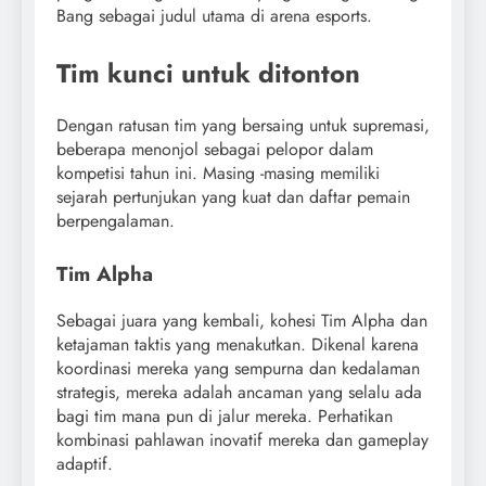
Bang sebagai judul utama di arena esports.
Tim kunci untuk ditonton
Dengan ratusan tim yang bersaing untuk supremasi,
beberapa menonjol sebagai pelopor dalam
kompetisi tahun ini. Masing -masing memiliki
sejarah pertunjukan yang kuat dan daftar pemain
berpengalaman.
Tim Alpha
Sebagai juara yang kembali, kohesi Tim Alpha dan
ketajaman taktis yang menakutkan. Dikenal karena
koordinasi mereka yang sempurna dan kedalaman
strategis, mereka adalah ancaman yang selalu ada
bagi tim mana pun di jalur mereka. Perhatikan
kombinasi pahlawan inovatif mereka dan gameplay
adaptif.