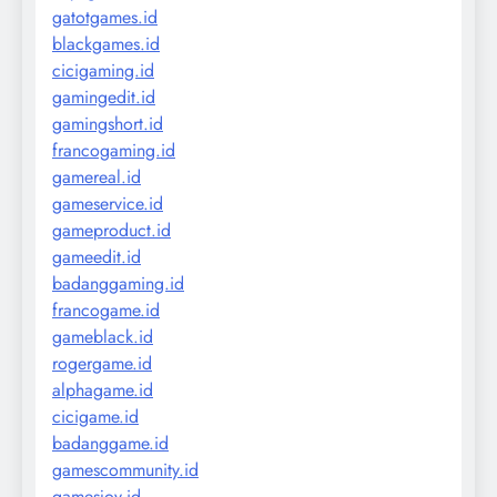
gatotgames.id
blackgames.id
cicigaming.id
gamingedit.id
gamingshort.id
francogaming.id
gamereal.id
gameservice.id
gameproduct.id
gameedit.id
badanggaming.id
francogame.id
gameblack.id
rogergame.id
alphagame.id
cicigame.id
badanggame.id
gamescommunity.id
gamesjoy.id