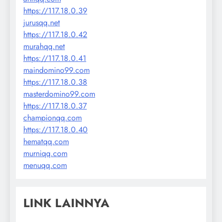
https://117.18.0.39
jurusqq.net
https://117.18.0.42
murahqq.net
https://117.18.0.41
maindomino99.com
https://117.18.0.38
masterdomino99.com
https://117.18.0.37
championqq.com
https://117.18.0.40
hematqq.com
murniqq.com
menuqq.com
LINK LAINNYA