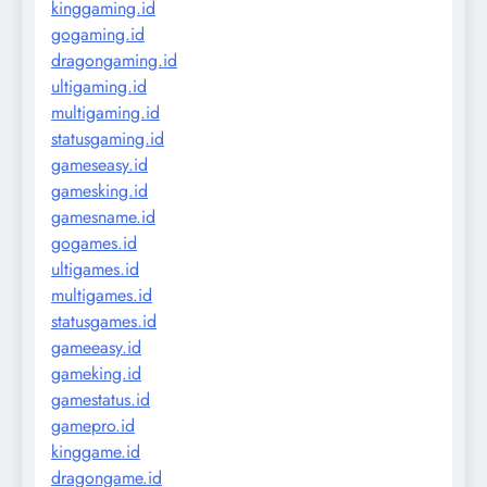
kinggaming.id
gogaming.id
dragongaming.id
ultigaming.id
multigaming.id
statusgaming.id
gameseasy.id
gamesking.id
gamesname.id
gogames.id
ultigames.id
multigames.id
statusgames.id
gameeasy.id
gameking.id
gamestatus.id
gamepro.id
kinggame.id
dragongame.id