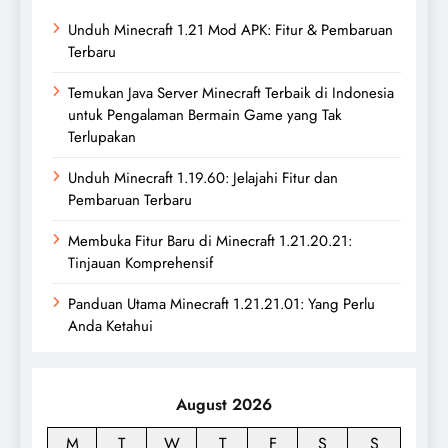
Unduh Minecraft 1.21 Mod APK: Fitur & Pembaruan
Terbaru
Temukan Java Server Minecraft Terbaik di Indonesia
untuk Pengalaman Bermain Game yang Tak
Terlupakan
Unduh Minecraft 1.19.60: Jelajahi Fitur dan
Pembaruan Terbaru
Membuka Fitur Baru di Minecraft 1.21.20.21:
Tinjauan Komprehensif
Panduan Utama Minecraft 1.21.21.01: Yang Perlu
Anda Ketahui
August 2026
M
T
W
T
F
S
S