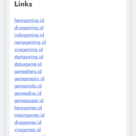
Links
herogaming.id
divagaming.id
indogaming.id
namagaming.id
vivagaming.id
startgaming.id
statusgame.id
gameshero.id
gamesmesin.id
gamesindo.id
gamesdiva.id
gamessuper.id
herogames.id
mesingames.id
divagames.id
vivagames.id