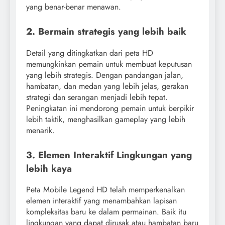
yang benar-benar menawan.
2. Bermain strategis yang lebih baik
Detail yang ditingkatkan dari peta HD
memungkinkan pemain untuk membuat keputusan
yang lebih strategis. Dengan pandangan jalan,
hambatan, dan medan yang lebih jelas, gerakan
strategi dan serangan menjadi lebih tepat.
Peningkatan ini mendorong pemain untuk berpikir
lebih taktik, menghasilkan gameplay yang lebih
menarik.
3. Elemen Interaktif Lingkungan yang
lebih kaya
Peta Mobile Legend HD telah memperkenalkan
elemen interaktif yang menambahkan lapisan
kompleksitas baru ke dalam permainan. Baik itu
lingkungan yang dapat dirusak atau hambatan baru