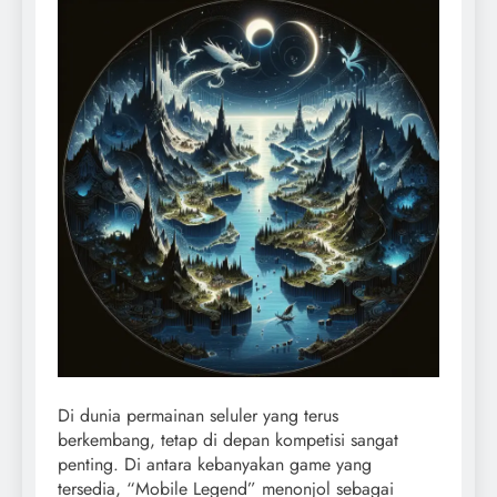
Di dunia permainan seluler yang terus
berkembang, tetap di depan kompetisi sangat
penting. Di antara kebanyakan game yang
tersedia, “Mobile Legend” menonjol sebagai