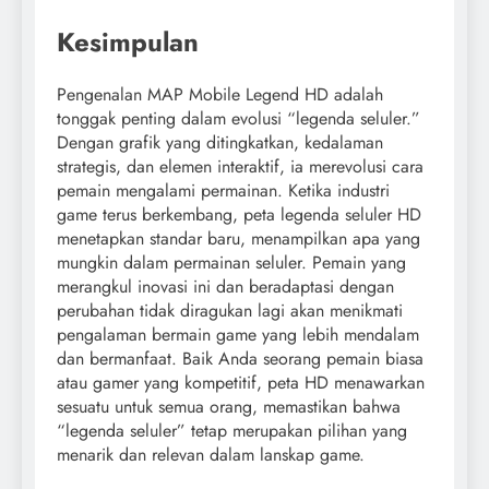
Kesimpulan
Pengenalan MAP Mobile Legend HD adalah
tonggak penting dalam evolusi “legenda seluler.”
Dengan grafik yang ditingkatkan, kedalaman
strategis, dan elemen interaktif, ia merevolusi cara
pemain mengalami permainan. Ketika industri
game terus berkembang, peta legenda seluler HD
menetapkan standar baru, menampilkan apa yang
mungkin dalam permainan seluler. Pemain yang
merangkul inovasi ini dan beradaptasi dengan
perubahan tidak diragukan lagi akan menikmati
pengalaman bermain game yang lebih mendalam
dan bermanfaat. Baik Anda seorang pemain biasa
atau gamer yang kompetitif, peta HD menawarkan
sesuatu untuk semua orang, memastikan bahwa
“legenda seluler” tetap merupakan pilihan yang
menarik dan relevan dalam lanskap game.