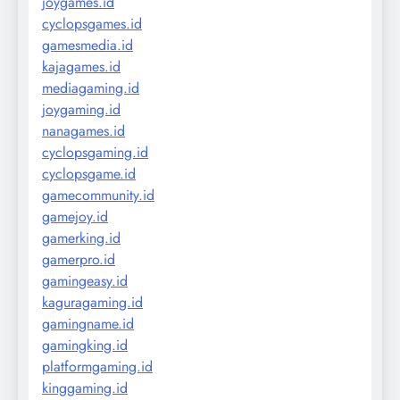
joygames.id
cyclopsgames.id
gamesmedia.id
kajagames.id
mediagaming.id
joygaming.id
nanagames.id
cyclopsgaming.id
cyclopsgame.id
gamecommunity.id
gamejoy.id
gamerking.id
gamerpro.id
gamingeasy.id
kaguragaming.id
gamingname.id
gamingking.id
platformgaming.id
kinggaming.id