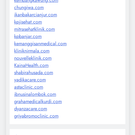
kembangkawung.com
chungiwa.com
ikanbakarcianjur.com
kpjisehat.com
mitrasehatklinik.com
kpbanjar.com
kemanggisanmedical.com
kliniknirmala.com
nouvelleklinik.com
KainaHealth.com
shabirahusada.com
yadikacare.com
astaclinic.com
ibnusinalombok.com
grahamedicalkurdi.com
dyanzacare.com
griyabromoclinic.com