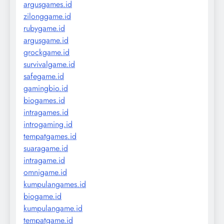
argusgames.id
zilonggame.id
rubygame.id
argusgame.id
grockgame.id
survivalgame.id
safegame.id
gamingbio.id
biogames.id
intragames.id
introgaming.id
tempatgames.id
suaragame.id
intragame.id
omnigame.id
kumpulangames.id
biogame.id
kumpulangame.id
tempatgame.id