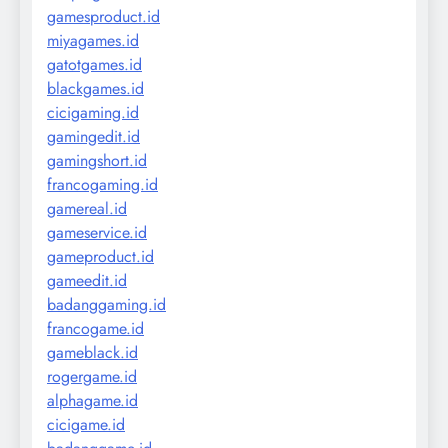
gamesproduct.id
miyagames.id
gatotgames.id
blackgames.id
cicigaming.id
gamingedit.id
gamingshort.id
francogaming.id
gamereal.id
gameservice.id
gameproduct.id
gameedit.id
badanggaming.id
francogame.id
gameblack.id
rogergame.id
alphagame.id
cicigame.id