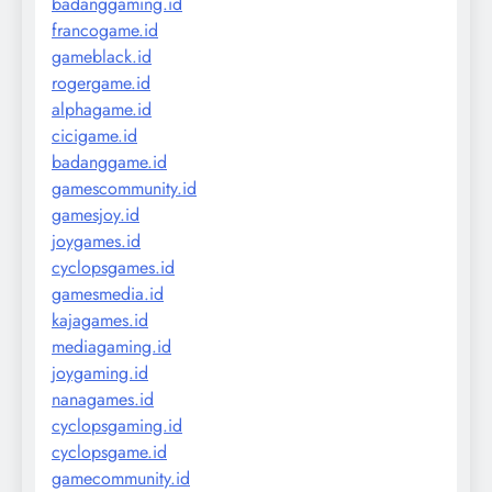
badanggaming.id
francogame.id
gameblack.id
rogergame.id
alphagame.id
cicigame.id
badanggame.id
gamescommunity.id
gamesjoy.id
joygames.id
cyclopsgames.id
gamesmedia.id
kajagames.id
mediagaming.id
joygaming.id
nanagames.id
cyclopsgaming.id
cyclopsgame.id
gamecommunity.id