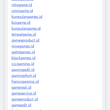
intragame.id
omnigame.id
kumpulangames.id
biogame.id
kumpulangame.id
tempatgame.id
gamesproduct.id
miyagames.id
gatotgames.id
blackgames.id
cicigaming.id
gamingedit.id
gamingshort.id
francogaming.id
gamereal.id
gameservice.id
gameproduct.id
gameedit.id