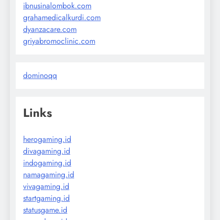
ibnusinalombok.com
grahamedicalkurdi.com
dyanzacare.com
griyabromoclinic.com
dominoqq
Links
herogaming.id
divagaming.id
indogaming.id
namagaming.id
vivagaming.id
startgaming.id
statusgame.id