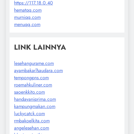
https://117.18.0.40
hematqq.com
murniqq.com
menuqq.com
LINK LAINNYA
lesehangurame.com
ayambakar7saudara.com
tempongpns.com
roemahkuliner.com
saoenkkito.com
handayaniprima.com
kampungmakan.com
luckycatck.com
rmbakoelkita.com
angelesehan.com