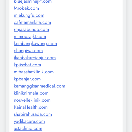
bluejasminejkt.com
Mrobak.com
miekungfu.com
cafetemankita.com
rmjasabundo.com
mimoosajkt.com
kembangkawung.com
chungiwa.com
ikanbakarcianjur.com
kpjisehat.com
mitrasehatklinik.com
kpbanjar.com
kemanggisanmedical.com
kliniknirmala.com
nouvelleklinik.com
KainaHealth.com
shabirahusada.com
yadikacare.com
astaclinic.com