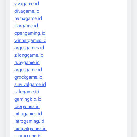
vivagame.id
divagame.id
namagame.id
stargame.id
opengaming.id
winnergames.id
argusgames.id
zilonggame.id
rubygame.id
argusgame.id
grockgame.id
survivalgame.id
safegame.id
gamingbio.id
biogames.id
intragames.id
introgaming.id
tempatgames.id
suaragame.id