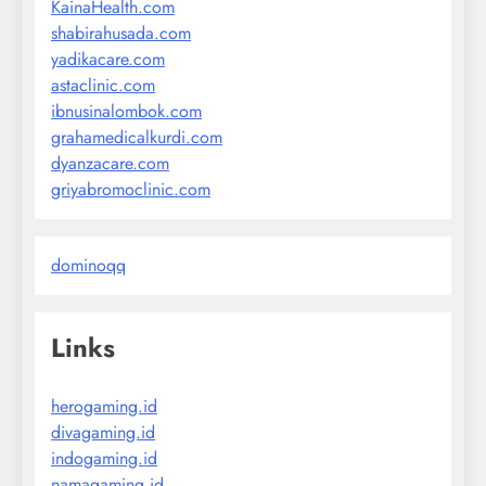
KainaHealth.com
shabirahusada.com
yadikacare.com
astaclinic.com
ibnusinalombok.com
grahamedicalkurdi.com
dyanzacare.com
griyabromoclinic.com
dominoqq
Links
herogaming.id
divagaming.id
indogaming.id
namagaming.id