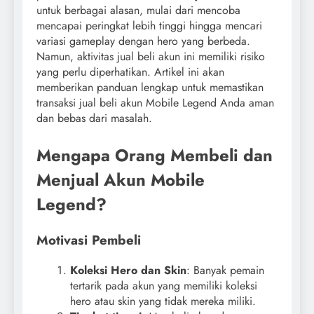
untuk berbagai alasan, mulai dari mencoba
mencapai peringkat lebih tinggi hingga mencari
variasi gameplay dengan hero yang berbeda.
Namun, aktivitas jual beli akun ini memiliki risiko
yang perlu diperhatikan. Artikel ini akan
memberikan panduan lengkap untuk memastikan
transaksi jual beli akun Mobile Legend Anda aman
dan bebas dari masalah.
Mengapa Orang Membeli dan
Menjual Akun Mobile
Legend?
Motivasi Pembeli
Koleksi Hero dan Skin
: Banyak pemain
tertarik pada akun yang memiliki koleksi
hero atau skin yang tidak mereka miliki.