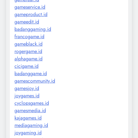
gameservice.id
gameproduct.id
gameedit.id
badanggaming.id
francogame.id
gameblack.id
rogergame.id
alphagame.id
cicigame.id
badanggame.id
gamescommunity.id
gamesjoy.id
joygames.id
cyclopsgames.id
gamesmedia.id
kajagames.id
mediagaming.id
joygaming.id