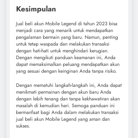
Kesimpulan
Jual beli akun Mobile Legend di tahun 2023 bisa
menjadi cara yang menarik untuk mendapatkan
pengalaman bermain yang baru. Namun, penting
untuk tetap waspada dan melakukan transaksi
dengan hati-hati untuk menghindari kerugian.
Dengan mengikuti panduan keamanan ini, Anda
dapat memaksimalkan peluang mendapatkan akun
yang sesuai dengan keinginan Anda tanpa risiko.
Dengan mematuhi langkah-langkah ini, Anda dapat
menikmati permainan dengan akun baru Anda
dengan lebih tenang dan tanpa kekhawatiran akan
masalah di kemudian hari. Semoga panduan ini
bermanfaat bagi Anda dalam melakukan transaksi
jual beli akun Mobile Legend yang aman dan
sukses.