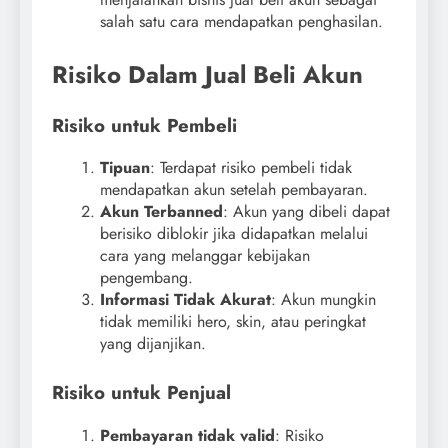
salah satu cara mendapatkan penghasilan.
Risiko Dalam Jual Beli Akun
Risiko untuk Pembeli
Tipuan
: Terdapat risiko pembeli tidak
mendapatkan akun setelah pembayaran.
Akun Terbanned
: Akun yang dibeli dapat
berisiko diblokir jika didapatkan melalui
cara yang melanggar kebijakan
pengembang.
Informasi Tidak Akurat
: Akun mungkin
tidak memiliki hero, skin, atau peringkat
yang dijanjikan.
Risiko untuk Penjual
Pembayaran tidak valid
: Risiko