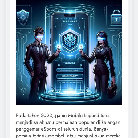
Pada tahun 2023, game Mobile Legend terus
menjadi salah satu permainan populer di kalangan
penggemar eSports di seluruh dunia. Banyak
pemain tertarik membeli atau menjual akun mereka