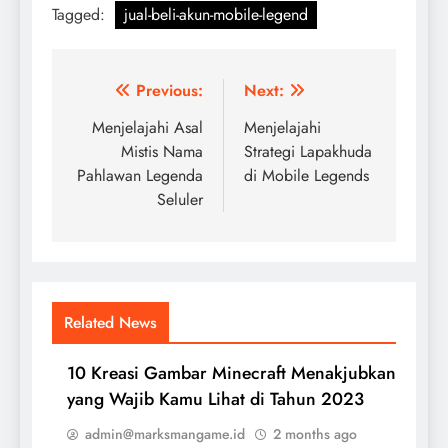
Tagged:
jual-beli-akun-mobile-legend
Post
Previous:
Next:
navigation
Menjelajahi Asal
Menjelajahi
Mistis Nama
Strategi Lapakhuda
Pahlawan Legenda
di Mobile Legends
Seluler
Related News
10 Kreasi Gambar Minecraft Menakjubkan
yang Wajib Kamu Lihat di Tahun 2023
admin@marksmangame.id
2 months ago