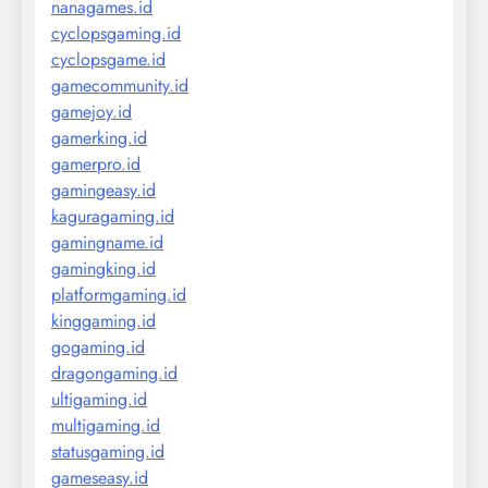
nanagames.id
cyclopsgaming.id
cyclopsgame.id
gamecommunity.id
gamejoy.id
gamerking.id
gamerpro.id
gamingeasy.id
kaguragaming.id
gamingname.id
gamingking.id
platformgaming.id
kinggaming.id
gogaming.id
dragongaming.id
ultigaming.id
multigaming.id
statusgaming.id
gameseasy.id