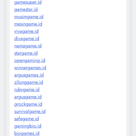
gamesuper.id
gamestar.id
musimgame.id
mesingame.id
vivagame.id
divagame.id
namagame.id
stargame.id
opengaming.id
winnergames.id
argusgames.id
zilonggame.id
rubygame.id
argusgame.id
grockgame.id
survivalgame.id
safegame.id
gamingbio.id
biogames.id