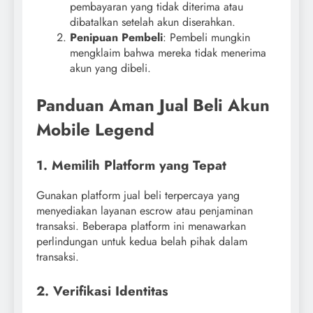
pembayaran yang tidak diterima atau
dibatalkan setelah akun diserahkan.
Penipuan Pembeli
: Pembeli mungkin
mengklaim bahwa mereka tidak menerima
akun yang dibeli.
Panduan Aman Jual Beli Akun
Mobile Legend
1. Memilih Platform yang Tepat
Gunakan platform jual beli terpercaya yang
menyediakan layanan escrow atau penjaminan
transaksi. Beberapa platform ini menawarkan
perlindungan untuk kedua belah pihak dalam
transaksi.
2. Verifikasi Identitas