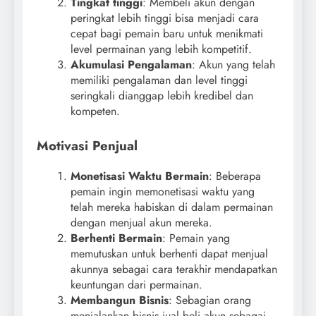
Tingkat tinggi
: Membeli akun dengan
peringkat lebih tinggi bisa menjadi cara
cepat bagi pemain baru untuk menikmati
level permainan yang lebih kompetitif.
Akumulasi Pengalaman
: Akun yang telah
memiliki pengalaman dan level tinggi
seringkali dianggap lebih kredibel dan
kompeten.
Motivasi Penjual
Monetisasi Waktu Bermain
: Beberapa
pemain ingin memonetisasi waktu yang
telah mereka habiskan di dalam permainan
dengan menjual akun mereka.
Berhenti Bermain
: Pemain yang
memutuskan untuk berhenti dapat menjual
akunnya sebagai cara terakhir mendapatkan
keuntungan dari permainan.
Membangun Bisnis
: Sebagian orang
menjalankan bisnis jual beli akun sebagai