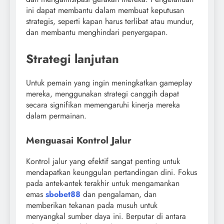
ini dapat membantu dalam membuat keputusan
strategis, seperti kapan harus terlibat atau mundur,
dan membantu menghindari penyergapan.
Strategi lanjutan
Untuk pemain yang ingin meningkatkan gameplay
mereka, menggunakan strategi canggih dapat
secara signifikan memengaruhi kinerja mereka
dalam permainan.
Menguasai Kontrol Jalur
Kontrol jalur yang efektif sangat penting untuk
mendapatkan keunggulan pertandingan dini. Fokus
pada antek-antek terakhir untuk mengamankan
emas
sbobet88
dan pengalaman, dan
memberikan tekanan pada musuh untuk
menyangkal sumber daya ini. Berputar di antara