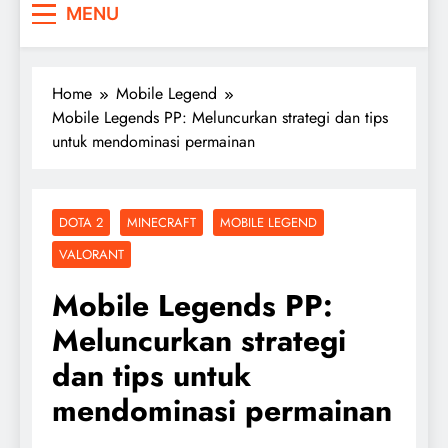
MENU
Home
Mobile Legend
Mobile Legends PP: Meluncurkan strategi dan tips
untuk mendominasi permainan
DOTA 2
MINECRAFT
MOBILE LEGEND
VALORANT
Mobile Legends PP:
Meluncurkan strategi
dan tips untuk
mendominasi permainan