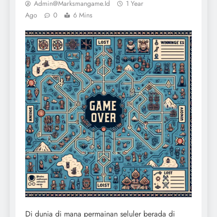
Admin@marksmangame.id
1 Year
Ago
0
6 Mins
Di dunia di mana permainan seluler berada di