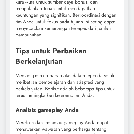
kura -kura untuk sumber daya bonus, dan
mengalahkan Tuhan untuk mendapatkan
keuntungan yang signifikan. Berkoordinasi dengan
tim Anda untuk fokus pada tujuan ini sering dapat
menyebabkan kemenangan terlepas dari jumlah
pembunuhan.
Tips untuk Perbaikan
Berkelanjutan
Menjadi pemain papan atas dalam legenda seluler
melibatkan pembelajaran dan adaptasi yang
berkelanjutan. Berikut adalah beberapa tips untuk
terus meningkatkan keterampilan Anda:
Analisis gameplay Anda
Merekam dan meninjau gameplay Anda dapat
menawarkan wawasan yang berharga tentang