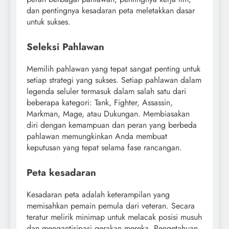
dan pentingnya kesadaran peta meletakkan dasar
untuk sukses.
Seleksi Pahlawan
Memilih pahlawan yang tepat sangat penting untuk
setiap strategi yang sukses. Setiap pahlawan dalam
legenda seluler termasuk dalam salah satu dari
beberapa kategori: Tank, Fighter, Assassin,
Markman, Mage, atau Dukungan. Membiasakan
diri dengan kemampuan dan peran yang berbeda
pahlawan memungkinkan Anda membuat
keputusan yang tepat selama fase rancangan.
Peta kesadaran
Kesadaran peta adalah keterampilan yang
memisahkan pemain pemula dari veteran. Secara
teratur melirik minimap untuk melacak posisi musuh
dan mengantisipasi gerakan mereka. Pengetahuan