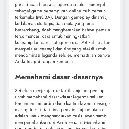
garis depan hiburan, legenda seluler menonjol
sebagai game pertempuran online multipemain
terkemuka (MOBA). Dengan gameplay dinamis,
kedalaman strategis, dan meta yang terus
berkembang, tidak mengherankan bahwa pemain
terus mencari cara untuk meningkatkan
keterampilan dan strategi mereka. Artikel ini akan
mempelajari strategi dan tips yang efektif untuk
mendominasi legenda seluler, memastikan bahwa
Anda tetap di depan kompetisi.
Memahami dasar -dasarnya
Sebelum menjelajah ke taktik lanjutan, penting
untuk memahami dasar -dasar legenda seluler.
Permainan ini terdiri dari dua tim lawan, masing -
masing terdiri dari lima pemain. Tujuan utama
adalah untuk menghancurkan basis lawan sambil
mempertahankan diri Anda sendiri. Memahami
peran berbagai pahlawan, pentingnya kerja tim,