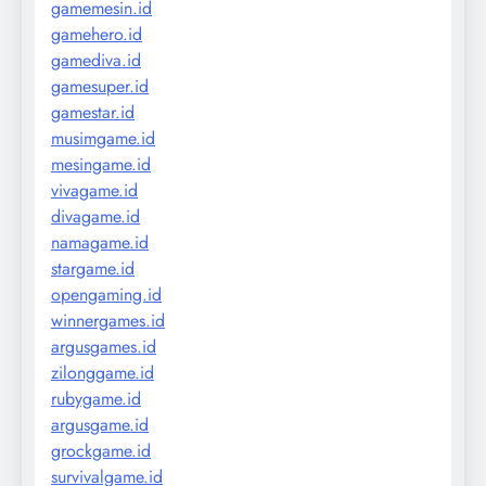
gamemesin.id
gamehero.id
gamediva.id
gamesuper.id
gamestar.id
musimgame.id
mesingame.id
vivagame.id
divagame.id
namagame.id
stargame.id
opengaming.id
winnergames.id
argusgames.id
zilonggame.id
rubygame.id
argusgame.id
grockgame.id
survivalgame.id