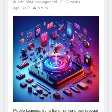
Admin@marksmangame.id
12 Months
Ago
0
6 Mins
Mobile Legends: Bang Bang, sering dipuji sebagai