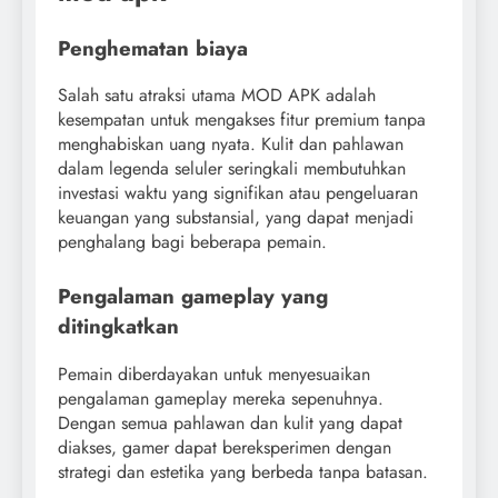
Penghematan biaya
Salah satu atraksi utama MOD APK adalah
kesempatan untuk mengakses fitur premium tanpa
menghabiskan uang nyata. Kulit dan pahlawan
dalam legenda seluler seringkali membutuhkan
investasi waktu yang signifikan atau pengeluaran
keuangan yang substansial, yang dapat menjadi
penghalang bagi beberapa pemain.
Pengalaman gameplay yang
ditingkatkan
Pemain diberdayakan untuk menyesuaikan
pengalaman gameplay mereka sepenuhnya.
Dengan semua pahlawan dan kulit yang dapat
diakses, gamer dapat bereksperimen dengan
strategi dan estetika yang berbeda tanpa batasan.