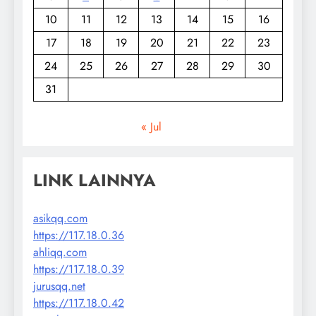
10
11
12
13
14
15
16
17
18
19
20
21
22
23
24
25
26
27
28
29
30
31
« Jul
LINK LAINNYA
asikqq.com
https://117.18.0.36
ahliqq.com
https://117.18.0.39
jurusqq.net
https://117.18.0.42