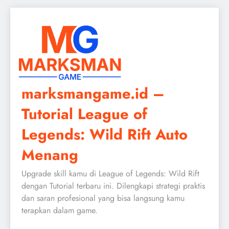
Skip
to
content
marksmangame.id –
Tutorial League of
Legends: Wild Rift Auto
Menang
Upgrade skill kamu di League of Legends: Wild Rift
dengan Tutorial terbaru ini. Dilengkapi strategi praktis
dan saran profesional yang bisa langsung kamu
terapkan dalam game.