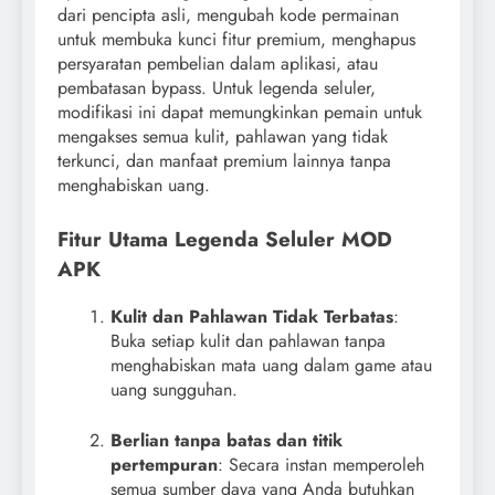
dari pencipta asli, mengubah kode permainan
untuk membuka kunci fitur premium, menghapus
persyaratan pembelian dalam aplikasi, atau
pembatasan bypass. Untuk legenda seluler,
modifikasi ini dapat memungkinkan pemain untuk
mengakses semua kulit, pahlawan yang tidak
terkunci, dan manfaat premium lainnya tanpa
menghabiskan uang.
Fitur Utama Legenda Seluler MOD
APK
Kulit dan Pahlawan Tidak Terbatas
:
Buka setiap kulit dan pahlawan tanpa
menghabiskan mata uang dalam game atau
uang sungguhan.
Berlian tanpa batas dan titik
pertempuran
: Secara instan memperoleh
semua sumber daya yang Anda butuhkan