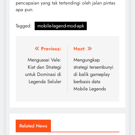
pencapaian yang tak tertandingi oleh jalan pintas
apa pun.
Tagged:
mobile-legend-mod-apk
Post
Previous:
Next:
navigation
Menguasai Vale:
Mengungkap
Kiat dan Strategi
strategi tersembunyi
untuk Dominasi di
di balik gameplay
Legenda Seluler
berbasis data
Mobile Legends
Related News