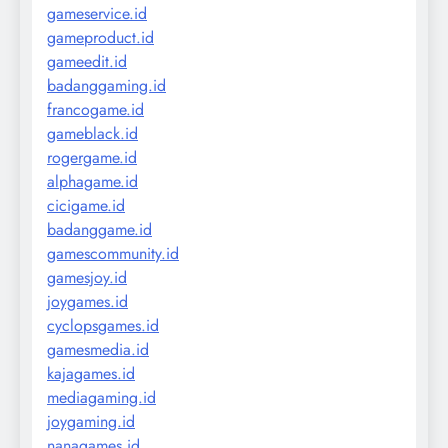
gameservice.id
gameproduct.id
gameedit.id
badanggaming.id
francogame.id
gameblack.id
rogergame.id
alphagame.id
cicigame.id
badanggame.id
gamescommunity.id
gamesjoy.id
joygames.id
cyclopsgames.id
gamesmedia.id
kajagames.id
mediagaming.id
joygaming.id
nanagames.id