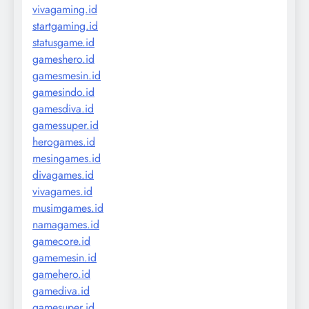
vivagaming.id
startgaming.id
statusgame.id
gameshero.id
gamesmesin.id
gamesindo.id
gamesdiva.id
gamessuper.id
herogames.id
mesingames.id
divagames.id
vivagames.id
musimgames.id
namagames.id
gamecore.id
gamemesin.id
gamehero.id
gamediva.id
gamesuper.id