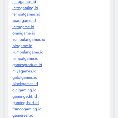
intragames.id
introgaming.id
tempatgames.id
suaragame.id
intragame.id
omnigame.id
kumpulangames.id
biogame.id
kumpulangame.id
tempatgame.id
gamesproduct.id
miyagames.id
gatotgames.id
blackgames.id
cicigaming.id
gamingedit.id
gamingshort.id
francogaming.id
gamereal.id