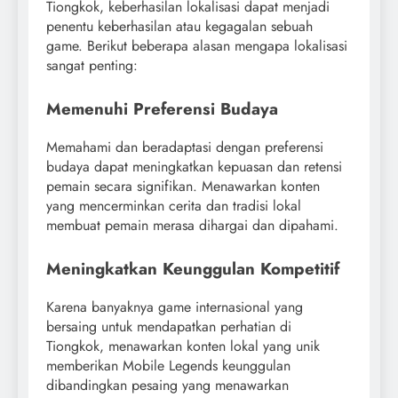
Tiongkok, keberhasilan lokalisasi dapat menjadi
penentu keberhasilan atau kegagalan sebuah
game. Berikut beberapa alasan mengapa lokalisasi
sangat penting:
Memenuhi Preferensi Budaya
Memahami dan beradaptasi dengan preferensi
budaya dapat meningkatkan kepuasan dan retensi
pemain secara signifikan. Menawarkan konten
yang mencerminkan cerita dan tradisi lokal
membuat pemain merasa dihargai dan dipahami.
Meningkatkan Keunggulan Kompetitif
Karena banyaknya game internasional yang
bersaing untuk mendapatkan perhatian di
Tiongkok, menawarkan konten lokal yang unik
memberikan Mobile Legends keunggulan
dibandingkan pesaing yang menawarkan