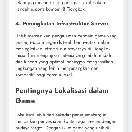
tetapi juga mendorong partisipasi aktif dalam
kancah esports kompetitif Tiongkok.
4. Peningkatan Infrastruktur Server
Untuk memastikan pengalaman bermain game yang
lancar, Mobile Legends telah berinvestasi dalam
meningkatkan infrastruktur servernya di Tiongkok.
Inisiatif ini menjanjikan latensi yang lebih rendah
dan kinerja yang optimal, sehingga menghasilkan
lingkungan yang lebih menyenangkan dan
kompetitif bagi pemain lokal.
Pentingnya Lokalisasi dalam
Game
Lokalisasi lebih dari sekedar penerjemahan; ini
melibatkan penyesuaian konten agar sesuai dengan
budaya target. Dengan iklim game yang unik di