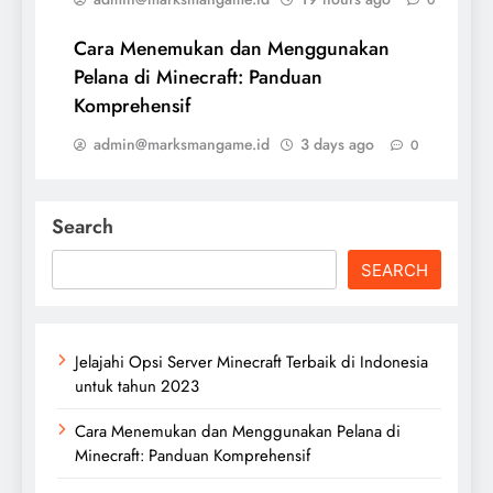
Cara Menemukan dan Menggunakan
Pelana di Minecraft: Panduan
Komprehensif
admin@marksmangame.id
3 days ago
0
Search
SEARCH
Jelajahi Opsi Server Minecraft Terbaik di Indonesia
untuk tahun 2023
Cara Menemukan dan Menggunakan Pelana di
Minecraft: Panduan Komprehensif