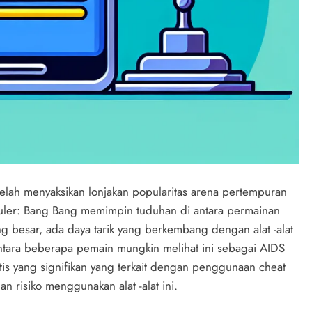
elah menyaksikan lonjakan popularitas arena pertempuran
uler: Bang Bang memimpin tuduhan di antara permainan
 besar, ada daya tarik yang berkembang dengan alat -alat
tara beberapa pemain mungkin melihat ini sebagai AIDS
tis yang signifikan yang terkait dengan penggunaan cheat
an risiko menggunakan alat -alat ini.