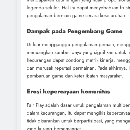
legenda seluler. Hal ini dapat menyebabkan frus
pengalaman bermain game secara keseluruhan.
Dampak pada Pengembang Game
Di luar mengganggu pengalaman pemain, meng
menuangkan sumber daya yang signifikan untuk 
Kecurangan dapat condong metrik kinerja, meng
dan merusak reputasi permainan. Pada akhirnya, 
pembaruan game dan keterlibatan masyarakat.
Erosi kepercayaan komunitas
Fair Play adalah dasar untuk pengalaman multipem
dalam kecurangan, itu dapat mengikis kepercayaa
tidak disarankan untuk berpartisipasi, yang me
yang kurang bersemangat.