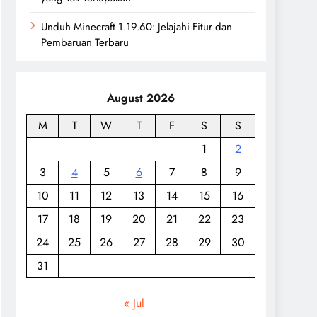
Unduh Minecraft 1.19.60: Jelajahi Fitur dan
Pembaruan Terbaru
August 2026
M
T
W
T
F
S
S
1
2
3
4
5
6
7
8
9
10
11
12
13
14
15
16
17
18
19
20
21
22
23
24
25
26
27
28
29
30
31
« Jul