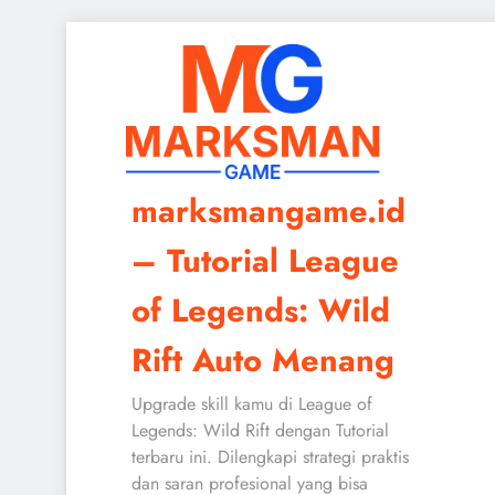
Skip
to
content
marksmangame.id
– Tutorial League
of Legends: Wild
Rift Auto Menang
Upgrade skill kamu di League of
Legends: Wild Rift dengan Tutorial
terbaru ini. Dilengkapi strategi praktis
dan saran profesional yang bisa