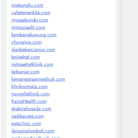
miekungfu.com
cafetemankita.com
rmjasabundo.com
mimoosajkt.com
kembangkawung.com
chungiwa.com
ikanbakarcianjur.com
kpjisehat.com
mitrasehatklinik.com
kpbanjar.com
kemanggisanmedical.com
kliniknirmala.com
nouvelleklinik.com
KainaHealth.com
shabirahusada.com
yadikacare.com
astaclinic.com
ibnusinalombok.com