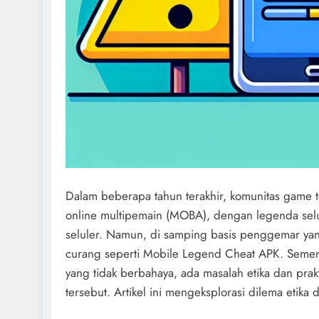
Dalam beberapa tahun terakhir, komunitas game t
online multipemain (MOBA), dengan legenda sel
seluler. Namun, di samping basis penggemar yang
curang seperti Mobile Legend Cheat APK. Semen
yang tidak berbahaya, ada masalah etika dan prak
tersebut. Artikel ini mengeksplorasi dilema etika d