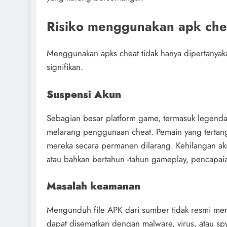
Risiko menggunakan apk chea
Menggunakan apks cheat tidak hanya dipertanyaka
signifikan.
Suspensi Akun
Sebagian besar platform game, termasuk legenda s
melarang penggunaan cheat. Pemain yang tertang
mereka secara permanen dilarang. Kehilangan aks
atau bahkan bertahun -tahun gameplay, pencapai
Masalah keamanan
Mengunduh file APK dari sumber tidak resmi meni
dapat disematkan dengan malware, virus, atau s