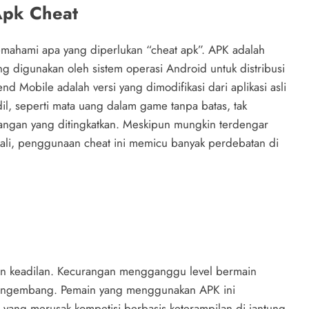
pk Cheat
emahami apa yang diperlukan “cheat apk”. APK adalah
ang digunakan oleh sistem operasi Android untuk distribusi
d Mobile adalah versi yang dimodifikasi dari aplikasi asli
l, seperti mata uang dalam game tanpa batas, tak
rangan yang ditingkatkan. Meskipun mungkin terdengar
li, penggunaan cheat ini memicu banyak perdebatan di
asan keadilan. Kecurangan mengganggu level bermain
pengembang. Pemain yang menggunakan APK ini
yang merusak kompetisi berbasis keterampilan di jantung