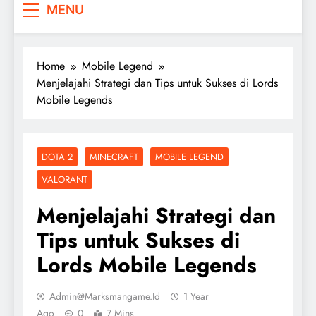
MENU
Home
Mobile Legend
Menjelajahi Strategi dan Tips untuk Sukses di Lords
Mobile Legends
DOTA 2
MINECRAFT
MOBILE LEGEND
VALORANT
Menjelajahi Strategi dan
Tips untuk Sukses di
Lords Mobile Legends
Admin@marksmangame.id
1 Year
Ago
0
7 Mins