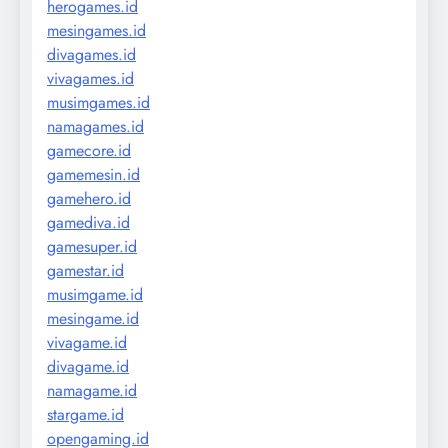
herogames.id
mesingames.id
divagames.id
vivagames.id
musimgames.id
namagames.id
gamecore.id
gamemesin.id
gamehero.id
gamediva.id
gamesuper.id
gamestar.id
musimgame.id
mesingame.id
vivagame.id
divagame.id
namagame.id
stargame.id
opengaming.id