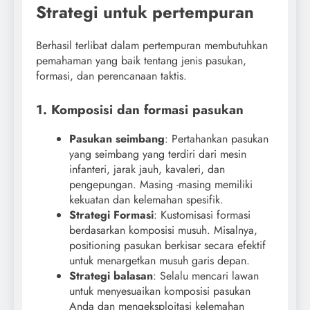
Strategi untuk pertempuran
Berhasil terlibat dalam pertempuran membutuhkan
pemahaman yang baik tentang jenis pasukan,
formasi, dan perencanaan taktis.
1. Komposisi dan formasi pasukan
Pasukan seimbang
: Pertahankan pasukan
yang seimbang yang terdiri dari mesin
infanteri, jarak jauh, kavaleri, dan
pengepungan. Masing -masing memiliki
kekuatan dan kelemahan spesifik.
Strategi Formasi
: Kustomisasi formasi
berdasarkan komposisi musuh. Misalnya,
positioning pasukan berkisar secara efektif
untuk menargetkan musuh garis depan.
Strategi balasan
: Selalu mencari lawan
untuk menyesuaikan komposisi pasukan
Anda dan mengeksploitasi kelemahan