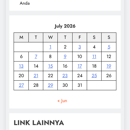
Anda
July 2026
M
T
W
T
F
S
S
1
2
3
4
5
6
7
8
9
10
11
12
13
14
15
16
17
18
19
20
21
22
23
24
25
26
27
28
29
30
31
« Jun
LINK LAINNYA