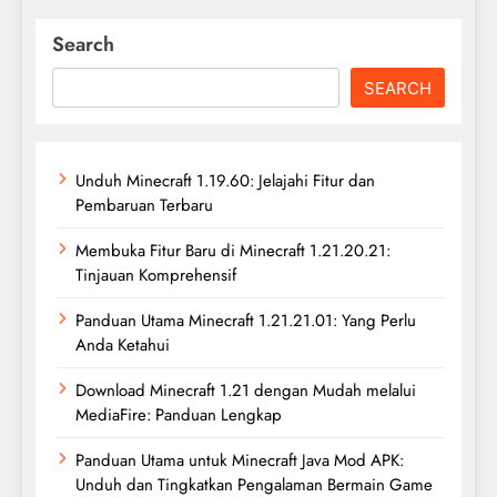
Search
SEARCH
Unduh Minecraft 1.19.60: Jelajahi Fitur dan
Pembaruan Terbaru
Membuka Fitur Baru di Minecraft 1.21.20.21:
Tinjauan Komprehensif
Panduan Utama Minecraft 1.21.21.01: Yang Perlu
Anda Ketahui
Download Minecraft 1.21 dengan Mudah melalui
MediaFire: Panduan Lengkap
Panduan Utama untuk Minecraft Java Mod APK:
Unduh dan Tingkatkan Pengalaman Bermain Game