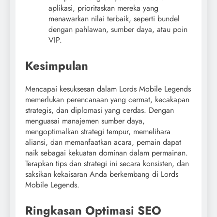
aplikasi, prioritaskan mereka yang
menawarkan nilai terbaik, seperti bundel
dengan pahlawan, sumber daya, atau poin
VIP.
Kesimpulan
Mencapai kesuksesan dalam Lords Mobile Legends
memerlukan perencanaan yang cermat, kecakapan
strategis, dan diplomasi yang cerdas. Dengan
menguasai manajemen sumber daya,
mengoptimalkan strategi tempur, memelihara
aliansi, dan memanfaatkan acara, pemain dapat
naik sebagai kekuatan dominan dalam permainan.
Terapkan tips dan strategi ini secara konsisten, dan
saksikan kekaisaran Anda berkembang di Lords
Mobile Legends.
Ringkasan Optimasi SEO