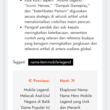
Kata kunci seperti “Mobile Legend,”
“Iconic Heroes,” “Dampak Gameplay,”
dan “Keterlibatan Pemain” digunakan
secara strategis di seluruh artikel untuk
memaksimalkan visibilitas mesin pencari.
Paragraf pendek dan sub -kepala
meningkatkan keterbacaan, sementara
contoh yang relevan dan referensi budaya
yang beragam meningkatkan jangkauan dan
relevansi artikel di antara audiens global.
Tagged:
nama-item-mobile-legend
Post
Previous:
Next:
navigation
Mobile Legend:
Eksplorasi Nama-
Melacak Asal-Usul
Nama Hero Mobile
Negara di Balik
Legend yang Unik
Game Populer Ini
dan Menarik