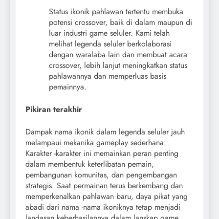
Status ikonik pahlawan tertentu membuka
potensi crossover, baik di dalam maupun di
luar industri game seluler. Kami telah
melihat legenda seluler berkolaborasi
dengan waralaba lain dan membuat acara
crossover, lebih lanjut meningkatkan status
pahlawannya dan memperluas basis
pemainnya.
Pikiran terakhir
Dampak nama ikonik dalam legenda seluler jauh
melampaui mekanika gameplay sederhana.
Karakter -karakter ini memainkan peran penting
dalam membentuk keterlibatan pemain,
pembangunan komunitas, dan pengembangan
strategis. Saat permainan terus berkembang dan
memperkenalkan pahlawan baru, daya pikat yang
abadi dari nama -nama ikoniknya tetap menjadi
landasan keberhasilannya dalam lanskap game