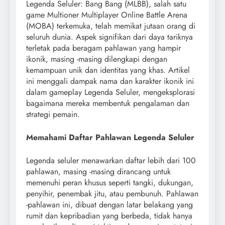
Legenda Seluler: Bang Bang (MLBB), salah satu
game Multioner Multiplayer Online Battle Arena
(MOBA) terkemuka, telah memikat jutaan orang di
seluruh dunia. Aspek signifikan dari daya tariknya
terletak pada beragam pahlawan yang hampir
ikonik, masing -masing dilengkapi dengan
kemampuan unik dan identitas yang khas. Artikel
ini menggali dampak nama dan karakter ikonik ini
dalam gameplay Legenda Seluler, mengeksplorasi
bagaimana mereka membentuk pengalaman dan
strategi pemain.
Memahami Daftar Pahlawan Legenda Seluler
Legenda seluler menawarkan daftar lebih dari 100
pahlawan, masing -masing dirancang untuk
memenuhi peran khusus seperti tangki, dukungan,
penyihir, penembak jitu, atau pembunuh. Pahlawan
-pahlawan ini, dibuat dengan latar belakang yang
rumit dan kepribadian yang berbeda, tidak hanya