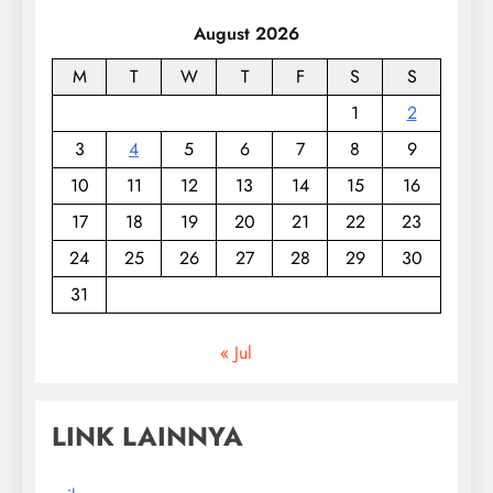
August 2026
M
T
W
T
F
S
S
1
2
3
4
5
6
7
8
9
10
11
12
13
14
15
16
17
18
19
20
21
22
23
24
25
26
27
28
29
30
31
« Jul
LINK LAINNYA