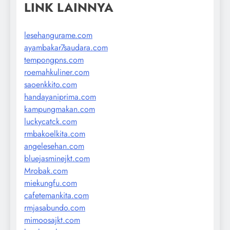
LINK LAINNYA
lesehangurame.com
ayambakar7saudara.com
tempongpns.com
roemahkuliner.com
saoenkkito.com
handayaniprima.com
kampungmakan.com
luckycatck.com
rmbakoelkita.com
angelesehan.com
bluejasminejkt.com
Mrobak.com
miekungfu.com
cafetemankita.com
rmjasabundo.com
mimoosajkt.com