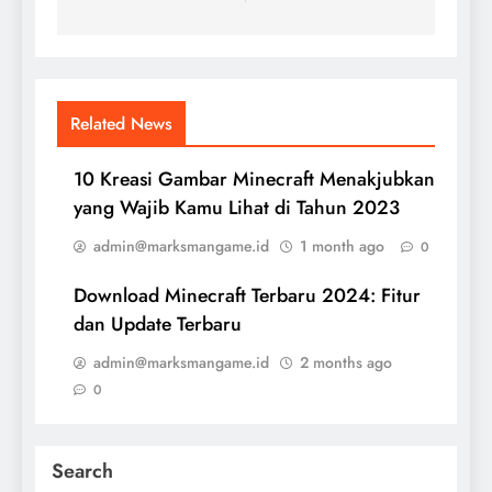
Related News
10 Kreasi Gambar Minecraft Menakjubkan
yang Wajib Kamu Lihat di Tahun 2023
admin@marksmangame.id
1 month ago
0
Download Minecraft Terbaru 2024: Fitur
dan Update Terbaru
admin@marksmangame.id
2 months ago
0
Search