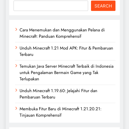
SEARCH
Cara Menemukan dan Menggunakan Pelana di
Minecraft: Panduan Komprehensif
Unduh Minecraft 1.21 Mod APK: Fitur & Pembaruan
Terbaru
Temukan Java Server Minecraft Terbaik di Indonesia
untuk Pengalaman Bermain Game yang Tak
Terlupakan
Unduh Minecraft 1.19.60: Jelajahi Fitur dan
Pembaruan Terbaru
Membuka Fitur Baru di Minecraft 1.21.20.21:
Tinjauan Komprehensif