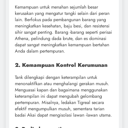
Kemampuan untuk menahan sejumlah besar
kerusakan yang mengatur tangki selain dari peran
lain. Berfokus pada pembangunan barang yang
meningkatkan kesehatan, baju besi, dan resistensi
sihir sangat penting. Barang -barang seperti perisai
Athena, pelindung dada brute, dan es dominasi
dapat sangat meningkatkan kemampuan bertahan
Anda dalam pertempuran.
2. Kemampuan Kontrol Kerumunan
Tank dilengkapi dengan keterampilan untuk
menonaktifkan atau menghalangi gerakan musuh.
Menguasai kapan dan bagaimana menggunakan
keterampilan ini dapat mengubah gelombang
pertempuran. Misalnya, ledakan Tigreal secara
efektif mengumpulkan musuh, sementara tarian
badai Akai dapat mengisolasi lawan -lawan utama.