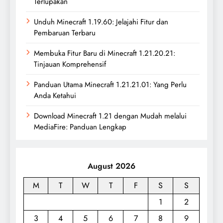
Terlupakan
Unduh Minecraft 1.19.60: Jelajahi Fitur dan
Pembaruan Terbaru
Membuka Fitur Baru di Minecraft 1.21.20.21:
Tinjauan Komprehensif
Panduan Utama Minecraft 1.21.21.01: Yang Perlu
Anda Ketahui
Download Minecraft 1.21 dengan Mudah melalui
MediaFire: Panduan Lengkap
August 2026
M
T
W
T
F
S
S
1
2
3
4
5
6
7
8
9