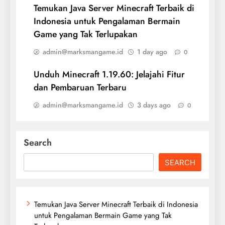
Temukan Java Server Minecraft Terbaik di
Indonesia untuk Pengalaman Bermain
Game yang Tak Terlupakan
admin@marksmangame.id
1 day ago
0
Unduh Minecraft 1.19.60: Jelajahi Fitur
dan Pembaruan Terbaru
admin@marksmangame.id
3 days ago
0
Search
SEARCH
Temukan Java Server Minecraft Terbaik di Indonesia
untuk Pengalaman Bermain Game yang Tak