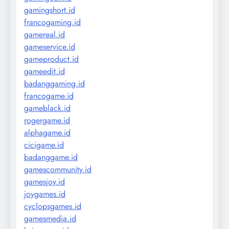
gamingshort.id
francogaming.id
gamereal.id
gameservice.id
gameproduct.id
gameedit.id
badanggaming.id
francogame.id
gameblack.id
rogergame.id
alphagame.id
cicigame.id
badanggame.id
gamescommunity.id
gamesjoy.id
joygames.id
cyclopsgames.id
gamesmedia.id