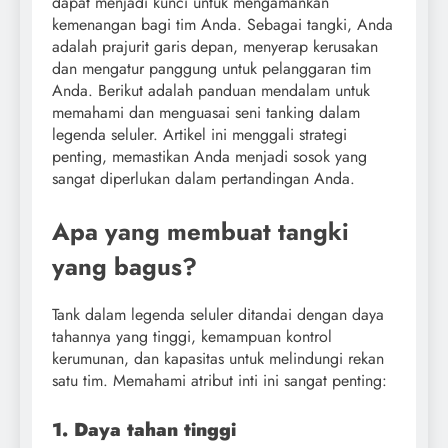
dapat menjadi kunci untuk mengamankan
kemenangan bagi tim Anda. Sebagai tangki, Anda
adalah prajurit garis depan, menyerap kerusakan
dan mengatur panggung untuk pelanggaran tim
Anda. Berikut adalah panduan mendalam untuk
memahami dan menguasai seni tanking dalam
legenda seluler. Artikel ini menggali strategi
penting, memastikan Anda menjadi sosok yang
sangat diperlukan dalam pertandingan Anda.
Apa yang membuat tangki
yang bagus?
Tank dalam legenda seluler ditandai dengan daya
tahannya yang tinggi, kemampuan kontrol
kerumunan, dan kapasitas untuk melindungi rekan
satu tim. Memahami atribut inti ini sangat penting:
1. Daya tahan tinggi