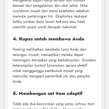
Mengetahui kapan harus terlibat dan mundur
berasal dari pengalaman dan akal sehat. Nilai
cooldown musuh dan status kesehatan sebelum
memulai pertarungan tim. Eksploitasi saat-saat
ketika sumber daya lawan terkuras atau tidak
memiliki posisi untuk dampak maksimal.
4. Kupas untuk membawa Anda
Peeling melibatkan membela carry Anda dari
serangan musuh, memastikan mereka dapat
menangani kerusakan yang berkelanjutan. Gunakan
keterampilan kontrol kerumunan secara efektif
untuk mengganggu pembunuh musuh yang
mencoba mengapit penembak jitu atau penyihir
Anda.
5. Membangun set item adaptif
Tidak ada dua kecocokan yang sama, artinya item