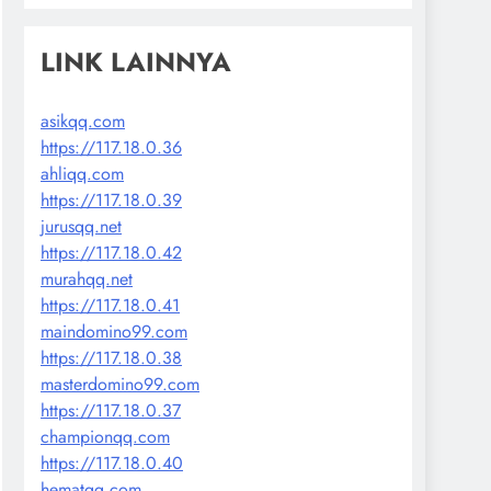
LINK LAINNYA
asikqq.com
https://117.18.0.36
ahliqq.com
https://117.18.0.39
jurusqq.net
https://117.18.0.42
murahqq.net
https://117.18.0.41
maindomino99.com
https://117.18.0.38
masterdomino99.com
https://117.18.0.37
championqq.com
https://117.18.0.40
hematqq.com