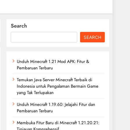
Search
SEARCH
Unduh Minecraft 1.21 Mod APK: Fitur &
Pembaruan Terbaru
Temukan Java Server Minecraft Terbaik di
Indonesia untuk Pengalaman Bermain Game
yang Tak Terlupakan
Unduh Minecraft 1.19.60: Jelajahi Fitur dan
Pembaruan Terbaru
Membuka Fitur Baru di Minecraft 1.21.20.21:
Tinjauan Komprehensif