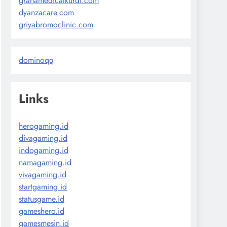
grahamedicalkurdi.com
dyanzacare.com
griyabromoclinic.com
dominoqq
Links
herogaming.id
divagaming.id
indogaming.id
namagaming.id
vivagaming.id
startgaming.id
statusgame.id
gameshero.id
gamesmesin.id