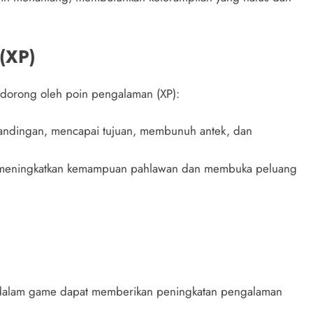
(XP)
idorong oleh poin pengalaman (XP):
tandingan, mencapai tujuan, membunuh antek, dan
a meningkatkan kemampuan pahlawan dan membuka peluang
ra dalam game dapat memberikan peningkatan pengalaman