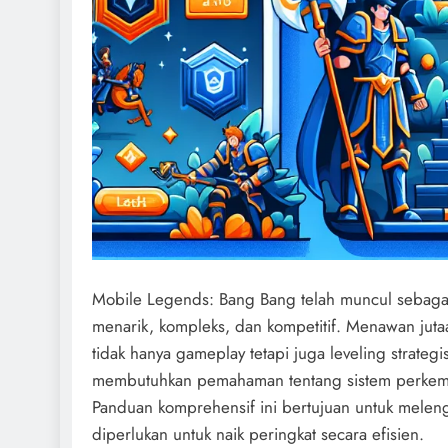
Mobile Legends: Bang Bang telah muncul sebaga
menarik, kompleks, dan kompetitif. Menawan jut
tidak hanya gameplay tetapi juga leveling strate
membutuhkan pemahaman tentang sistem perkembang
Panduan komprehensif ini bertujuan untuk mele
diperlukan untuk naik peringkat secara efisien.