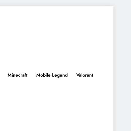
Minecraft
Mobile Legend
Valorant