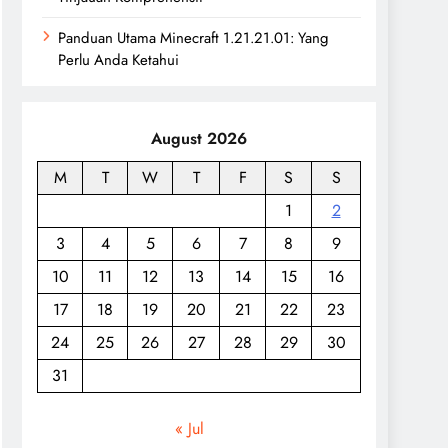
Panduan Utama Minecraft 1.21.21.01: Yang
Perlu Anda Ketahui
August 2026
M
T
W
T
F
S
S
1
2
3
4
5
6
7
8
9
10
11
12
13
14
15
16
17
18
19
20
21
22
23
24
25
26
27
28
29
30
31
« Jul