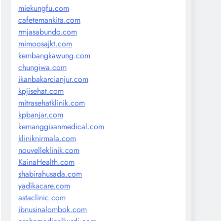
miekungfu.com
cafetemankita.com
rmjasabundo.com
mimoosajkt.com
kembangkawung.com
chungiwa.com
ikanbakarcianjur.com
kpjisehat.com
mitrasehatklinik.com
kpbanjar.com
kemanggisanmedical.com
kliniknirmala.com
nouvelleklinik.com
KainaHealth.com
shabirahusada.com
yadikacare.com
astaclinic.com
ibnusinalombok.com