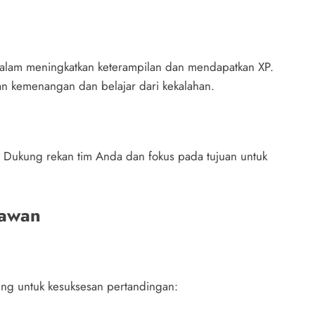
dalam meningkatkan keterampilan dan mendapatkan XP.
an kemenangan dan belajar dari kekalahan.
 Dukung rekan tim Anda dan fokus pada tujuan untuk
lawan
ing untuk kesuksesan pertandingan: