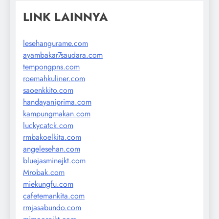
LINK LAINNYA
lesehangurame.com
ayambakar7saudara.com
tempongpns.com
roemahkuliner.com
saoenkkito.com
handayaniprima.com
kampungmakan.com
luckycatck.com
rmbakoelkita.com
angelesehan.com
bluejasminejkt.com
Mrobak.com
miekungfu.com
cafetemankita.com
rmjasabundo.com