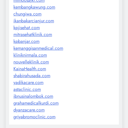
mimoosajkt.com
kembangkawung.com
chungiwa.com
ikanbakarcianjur.com
kpjisehat.com
mitrasehatklinik.com
kpbanjar.com
kemanggisanmedical.com
kliniknirmala.com
nouvelleklinik.com
KainaHealth.com
shabirahusada.com
yadikacare.com
astaclinic.com
ibnusinalombok.com
grahamedicalkurdi.com
dyanzacare.com
griyabromoclinic.com