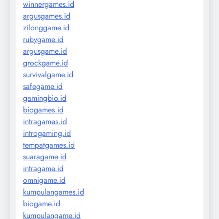
winnergames.id
argusgames.id
zilonggame.id
rubygame.id
argusgame.id
grockgame.id
survivalgame.id
safegame.id
gamingbio.id
biogames.id
intragames.id
introgaming.id
tempatgames.id
suaragame.id
intragame.id
omnigame.id
kumpulangames.id
biogame.id
kumpulangame.id