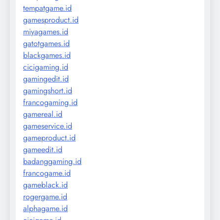
tempatgame.id
gamesproduct.id
miyagames.id
gatotgames.id
blackgames.id
cicigaming.id
gamingedit.id
gamingshort.id
francogaming.id
gamereal.id
gameservice.id
gameproduct.id
gameedit.id
badanggaming.id
francogame.id
gameblack.id
rogergame.id
alphagame.id