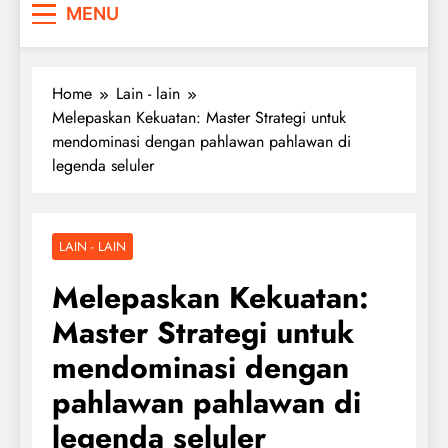
MENU
Home
Lain - lain
Melepaskan Kekuatan: Master Strategi untuk
mendominasi dengan pahlawan pahlawan di
legenda seluler
LAIN - LAIN
Melepaskan Kekuatan:
Master Strategi untuk
mendominasi dengan
pahlawan pahlawan di
legenda seluler