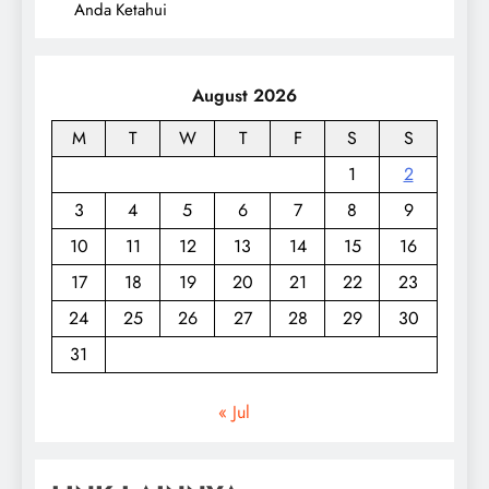
Anda Ketahui
August 2026
M
T
W
T
F
S
S
1
2
3
4
5
6
7
8
9
10
11
12
13
14
15
16
17
18
19
20
21
22
23
24
25
26
27
28
29
30
31
« Jul