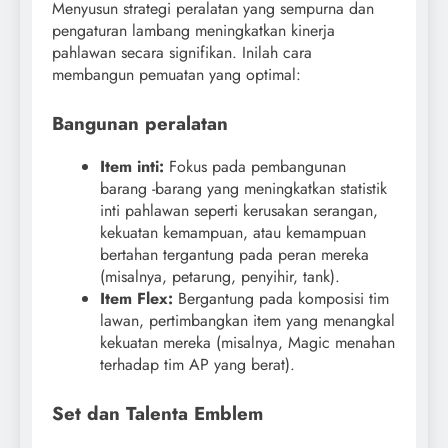
Menyusun strategi peralatan yang sempurna dan
pengaturan lambang meningkatkan kinerja
pahlawan secara signifikan. Inilah cara
membangun pemuatan yang optimal:
Bangunan peralatan
Item inti:
Fokus pada pembangunan
barang -barang yang meningkatkan statistik
inti pahlawan seperti kerusakan serangan,
kekuatan kemampuan, atau kemampuan
bertahan tergantung pada peran mereka
(misalnya, petarung, penyihir, tank).
Item Flex:
Bergantung pada komposisi tim
lawan, pertimbangkan item yang menangkal
kekuatan mereka (misalnya, Magic menahan
terhadap tim AP yang berat).
Set dan Talenta Emblem