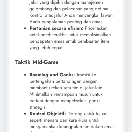
jalur yang dipilih dengan manajemen
gelombang dan pelecehan yang optimal.
Kontrol atas jalur Anda menyangkal lawan
Anda pengalaman penting dan emas.
Pertanian secara efisien:
Prioritaskan
antek-antek terakhir untuk memaksimalkan
pendapatan emas untuk pembuatan item
yang lebih cepat.
Taktik Mid-Game
Roaming and Ganks:
Transisi ke
pertengahan pertandingan dengan
membantu rekan satu tim di jalur lain.
Minimalkan kemampuan musuh untuk
bertani dengan mengeksekusi ganks
strategis.
Kontrol Objektif:
Dorong untuk tujuan
seperti menara dan kura -kura untuk
mengamankan keunggulan tim dalam emas