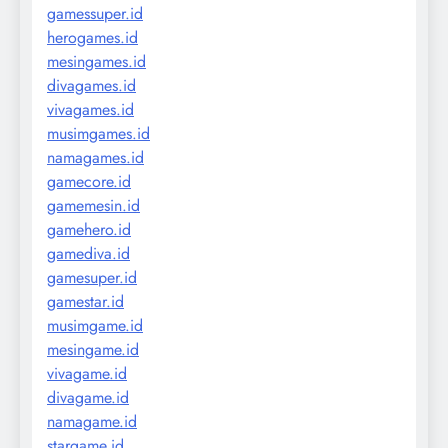
gamessuper.id
herogames.id
mesingames.id
divagames.id
vivagames.id
musimgames.id
namagames.id
gamecore.id
gamemesin.id
gamehero.id
gamediva.id
gamesuper.id
gamestar.id
musimgame.id
mesingame.id
vivagame.id
divagame.id
namagame.id
stargame.id