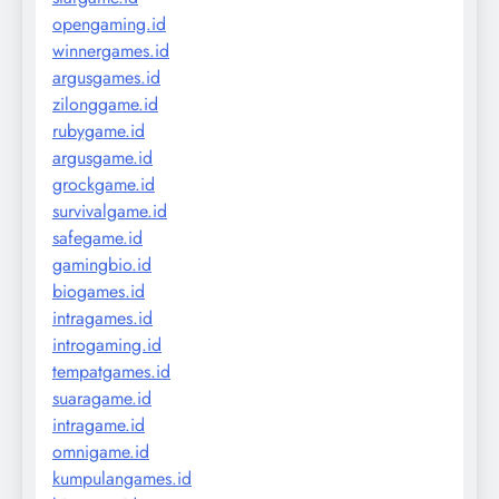
opengaming.id
winnergames.id
argusgames.id
zilonggame.id
rubygame.id
argusgame.id
grockgame.id
survivalgame.id
safegame.id
gamingbio.id
biogames.id
intragames.id
introgaming.id
tempatgames.id
suaragame.id
intragame.id
omnigame.id
kumpulangames.id