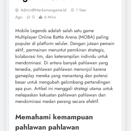
Admin@marksmangame.id
1 Year
Ago
0
6 Mins
Mobile Legends adalah salah satu game
Multiplayer Online Battle Arena (MOBA) paling
populer di platform seluler. Dengan jutaan pemain
aktif, permainan menuntut pemikiran strategis,
kolaborasi tim, dan keterampilan individu untuk
mendominasi. Di antara banyak pahlawan yang
tersedia, pahlawan pahlawan menonjol karena
gameplay mereka yang menantang dan potensi
besar untuk mengubah gelombang pertandingan
apa pun. Artikel ini menggali strategi utama untuk
melepaskan kekuatan pahlawan pahlawan dan
mendominasi medan perang secara efektif.
Memahami kemampuan
pahlawan pahlawan