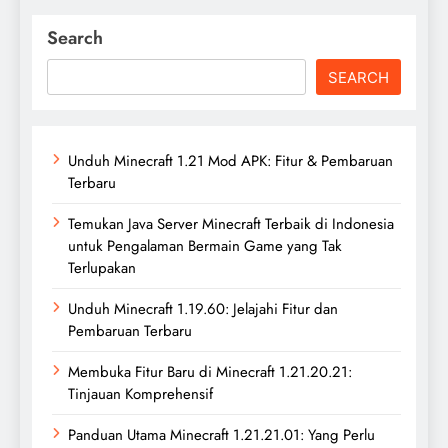
Search
SEARCH
Unduh Minecraft 1.21 Mod APK: Fitur & Pembaruan
Terbaru
Temukan Java Server Minecraft Terbaik di Indonesia
untuk Pengalaman Bermain Game yang Tak
Terlupakan
Unduh Minecraft 1.19.60: Jelajahi Fitur dan
Pembaruan Terbaru
Membuka Fitur Baru di Minecraft 1.21.20.21:
Tinjauan Komprehensif
Panduan Utama Minecraft 1.21.21.01: Yang Perlu