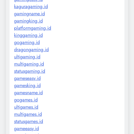
kaguragaming.id
gamingname.id
gamingking.id
platformgaming.id
kinggaming.id
gogaming.id
dragongaming.id
ultigaming.id
multigaming.id
statusgaming.id
gameseasy.id
gamesking.id
gamesname.id
gogames.id
ultigames.id
multigames.id
statusgames.id
gameeasy.id