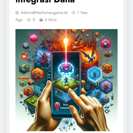
Admin@marksmangame.id
1 Year
Ago
0
6 Mins