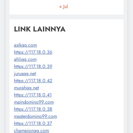
« Jul
LINK LAINNYA
asikqq.com
https://117.18.0.36
ahliqq.com
https://117.18.0.39
jurusqq.net
https://117.18.0.42
murahqq.net
https://117.18.0.41
maindomino99.com
https://117.18.0.38
masterdomino99.com
https://117.18.0.37
championqq.com