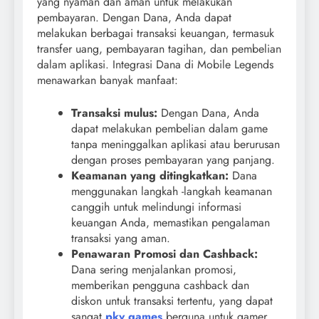
yang nyaman dan aman untuk melakukan
pembayaran. Dengan Dana, Anda dapat
melakukan berbagai transaksi keuangan, termasuk
transfer uang, pembayaran tagihan, dan pembelian
dalam aplikasi. Integrasi Dana di Mobile Legends
menawarkan banyak manfaat:
Transaksi mulus:
Dengan Dana, Anda
dapat melakukan pembelian dalam game
tanpa meninggalkan aplikasi atau berurusan
dengan proses pembayaran yang panjang.
Keamanan yang ditingkatkan:
Dana
menggunakan langkah -langkah keamanan
canggih untuk melindungi informasi
keuangan Anda, memastikan pengalaman
transaksi yang aman.
Penawaran Promosi dan Cashback:
Dana sering menjalankan promosi,
memberikan pengguna cashback dan
diskon untuk transaksi tertentu, yang dapat
sangat
pkv games
berguna untuk gamer