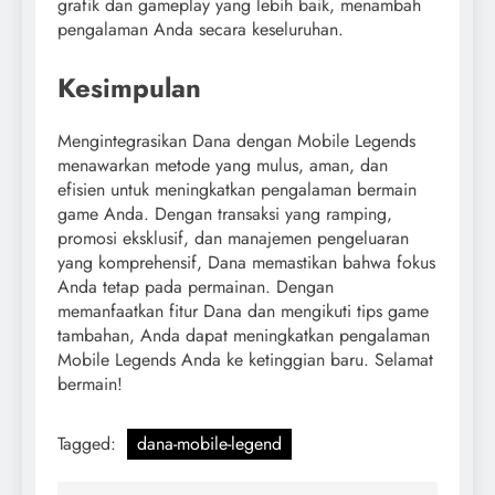
grafik dan gameplay yang lebih baik, menambah
pengalaman Anda secara keseluruhan.
Kesimpulan
Mengintegrasikan Dana dengan Mobile Legends
menawarkan metode yang mulus, aman, dan
efisien untuk meningkatkan pengalaman bermain
game Anda. Dengan transaksi yang ramping,
promosi eksklusif, dan manajemen pengeluaran
yang komprehensif, Dana memastikan bahwa fokus
Anda tetap pada permainan. Dengan
memanfaatkan fitur Dana dan mengikuti tips game
tambahan, Anda dapat meningkatkan pengalaman
Mobile Legends Anda ke ketinggian baru. Selamat
bermain!
Tagged:
dana-mobile-legend