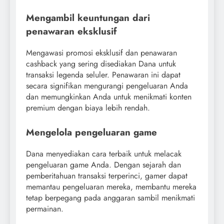
Mengambil keuntungan dari
penawaran eksklusif
Mengawasi promosi eksklusif dan penawaran
cashback yang sering disediakan Dana untuk
transaksi legenda seluler. Penawaran ini dapat
secara signifikan mengurangi pengeluaran Anda
dan memungkinkan Anda untuk menikmati konten
premium dengan biaya lebih rendah.
Mengelola pengeluaran game
Dana menyediakan cara terbaik untuk melacak
pengeluaran game Anda. Dengan sejarah dan
pemberitahuan transaksi terperinci, gamer dapat
memantau pengeluaran mereka, membantu mereka
tetap berpegang pada anggaran sambil menikmati
permainan.