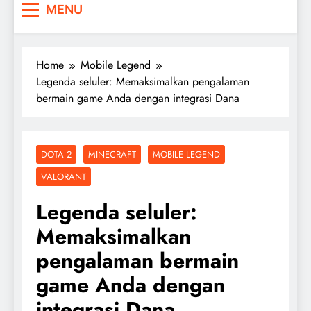
MENU
Home
Mobile Legend
Legenda seluler: Memaksimalkan pengalaman
bermain game Anda dengan integrasi Dana
DOTA 2
MINECRAFT
MOBILE LEGEND
VALORANT
Legenda seluler:
Memaksimalkan
pengalaman bermain
game Anda dengan
integrasi Dana