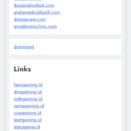
ibnusinalombok.com
grahamedicalkurdi.com
dyanzacare.com
griyabromoclinic.com
dominoqq
Links
herogaming.id
divagaming.id
indogaming.id
namagaming.id
vivagaming.id
startgaming.id
statusgame.id