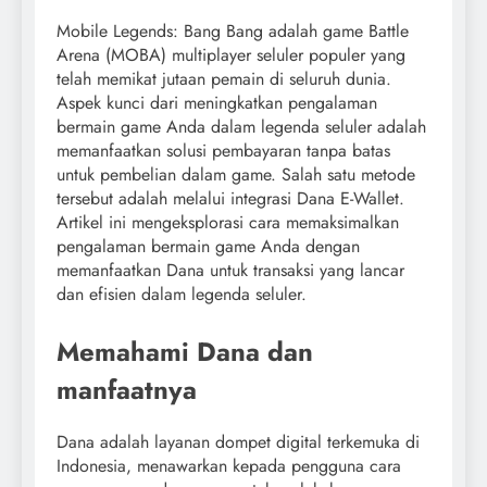
Mobile Legends: Bang Bang adalah game Battle
Arena (MOBA) multiplayer seluler populer yang
telah memikat jutaan pemain di seluruh dunia.
Aspek kunci dari meningkatkan pengalaman
bermain game Anda dalam legenda seluler adalah
memanfaatkan solusi pembayaran tanpa batas
untuk pembelian dalam game. Salah satu metode
tersebut adalah melalui integrasi Dana E-Wallet.
Artikel ini mengeksplorasi cara memaksimalkan
pengalaman bermain game Anda dengan
memanfaatkan Dana untuk transaksi yang lancar
dan efisien dalam legenda seluler.
Memahami Dana dan
manfaatnya
Dana adalah layanan dompet digital terkemuka di
Indonesia, menawarkan kepada pengguna cara