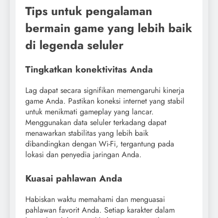
Tips untuk pengalaman
bermain game yang lebih baik
di legenda seluler
Tingkatkan konektivitas Anda
Lag dapat secara signifikan memengaruhi kinerja
game Anda. Pastikan koneksi internet yang stabil
untuk menikmati gameplay yang lancar.
Menggunakan data seluler terkadang dapat
menawarkan stabilitas yang lebih baik
dibandingkan dengan Wi-Fi, tergantung pada
lokasi dan penyedia jaringan Anda.
Kuasai pahlawan Anda
Habiskan waktu memahami dan menguasai
pahlawan favorit Anda. Setiap karakter dalam