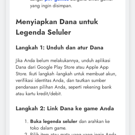
yang ingin disimpan.
Menyiapkan Dana untuk
Legenda Seluler
Langkah 1: Unduh dan atur Dana
Jika Anda belum melakukannya, unduh aplikasi
Dana dari Google Play Store atau Apple App
Store. Ikuti langkah -langkah untuk membuat akun,
verifikasi identitas Anda, dan tautkan sumber
pendanaan pilihan Anda, seperti rekening bank
atau kartu kredit/debit.
Langkah 2: Link Dana ke game Anda
Buka legenda seluler
dan arahkan ke
toko dalam game.
Pilih item atau mata uang yang ingin Anda