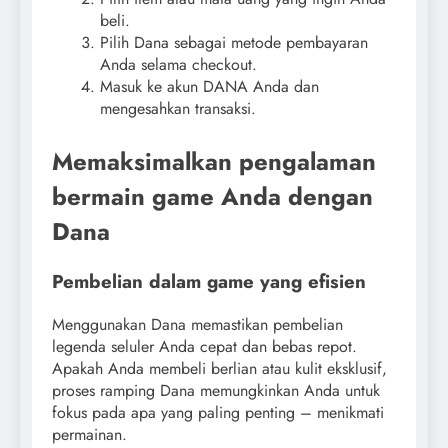
beli.
Pilih Dana sebagai metode pembayaran
Anda selama checkout.
Masuk ke akun DANA Anda dan
mengesahkan transaksi.
Memaksimalkan pengalaman
bermain game Anda dengan
Dana
Pembelian dalam game yang efisien
Menggunakan Dana memastikan pembelian
legenda seluler Anda cepat dan bebas repot.
Apakah Anda membeli berlian atau kulit eksklusif,
proses ramping Dana memungkinkan Anda untuk
fokus pada apa yang paling penting – menikmati
permainan.