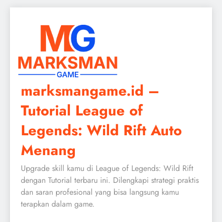
Skip
to
content
marksmangame.id –
Tutorial League of
Legends: Wild Rift Auto
Menang
Upgrade skill kamu di League of Legends: Wild Rift
dengan Tutorial terbaru ini. Dilengkapi strategi praktis
dan saran profesional yang bisa langsung kamu
terapkan dalam game.