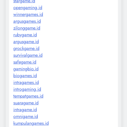
stargame.id
opengaming.id
winnergames.id
argusgames.id
zilonggame.id
rubygame.id
argusgame.id
grockgame.id
survivalgame.id
safegame.id
gamingbio.id
biogames.id
intragames.id
introgaming.id
tempatgames.id
suaragame.id
intragame.id
omnigame.id
kumpulangames.id