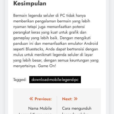
Kesimpulan
Bermain legenda seluler di PC tidak hanya
memberikan pengalaman bermain yang lebih
nyaman tetapi juga memanfaatkan potensi
perangkat keras yang kuat untuk grafik dan
gameplay yang lebih baik. Dengan mengikuti
panduan ini dan memanfaatkan emulator Android
seperti Bluestacks, Anda dapat bertransisi dengan
mulus untuk menikmati legenda seluler di layar
yang lebih besar, dengan semua keuntungan yang
menyertainya. Game On!
Tagged:
download-mobile-legend-pc
Post
Previous:
Next:
navigation
Nama Mobile
Cara mengunduh