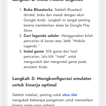
Buka Bluestacks
: Setelah Bluestack
diinstal, buka dan masuk dengan akun
Google Anda. Langkah ini sangat penting
karena memberikan akses ke Google Play
Store.
Cari legenda seluler
: Menggunakan bilah
pencarian di kanan atas, ketik “Mobile
Legends.”
Instal game
: Klik game dari hasil
pencarian, lalu klik “Instal” untuk
mengunduh dan menginstal game pada
emulator Anda.
Langkah 3: Mengkonfigurasi emulator
untuk kinerja optimal
Setelah instalasi, penting untuk
situs slot
mengubah beberapa pengaturan untuk memastikan
kinerja game yang optimal.