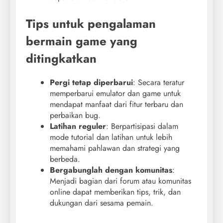
Tips untuk pengalaman
bermain game yang
ditingkatkan
Pergi tetap diperbarui
: Secara teratur
memperbarui emulator dan game untuk
mendapat manfaat dari fitur terbaru dan
perbaikan bug.
Latihan reguler
: Berpartisipasi dalam
mode tutorial dan latihan untuk lebih
memahami pahlawan dan strategi yang
berbeda.
Bergabunglah dengan komunitas
:
Menjadi bagian dari forum atau komunitas
online dapat memberikan tips, trik, dan
dukungan dari sesama pemain.