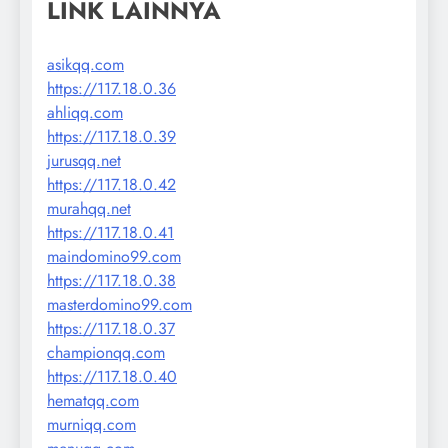
LINK LAINNYA
asikqq.com
https://117.18.0.36
ahliqq.com
https://117.18.0.39
jurusqq.net
https://117.18.0.42
murahqq.net
https://117.18.0.41
maindomino99.com
https://117.18.0.38
masterdomino99.com
https://117.18.0.37
championqq.com
https://117.18.0.40
hematqq.com
murniqq.com