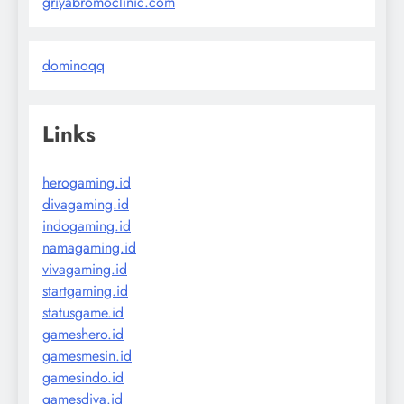
griyabromoclinic.com
dominoqq
Links
herogaming.id
divagaming.id
indogaming.id
namagaming.id
vivagaming.id
startgaming.id
statusgame.id
gameshero.id
gamesmesin.id
gamesindo.id
gamesdiva.id