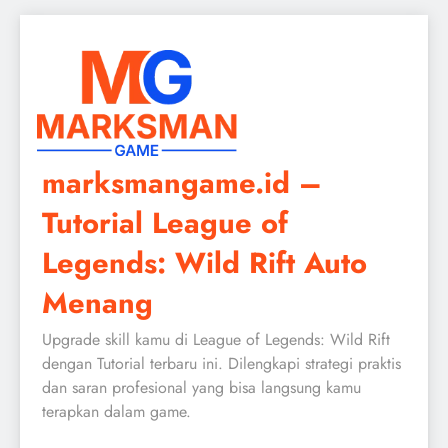
Skip
to
content
marksmangame.id –
Tutorial League of
Legends: Wild Rift Auto
Menang
Upgrade skill kamu di League of Legends: Wild Rift
dengan Tutorial terbaru ini. Dilengkapi strategi praktis
dan saran profesional yang bisa langsung kamu
terapkan dalam game.