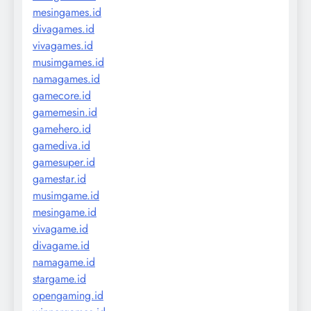
mesingames.id
divagames.id
vivagames.id
musimgames.id
namagames.id
gamecore.id
gamemesin.id
gamehero.id
gamediva.id
gamesuper.id
gamestar.id
musimgame.id
mesingame.id
vivagame.id
divagame.id
namagame.id
stargame.id
opengaming.id