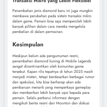
Transaksi Mikro yang Lebih Fleksibel
Penambahan jenis diamond baru ini juga mungkin
membawa perubahan pada sistem transaksi mikro
dalam game. Pemain bisa saja memperoleh lebih
banyak pilihan dalam cara mereka mengelola
pembelian di dalam permainan.
Kesimpulan
Meskipun belum ada pengumuman resmi,
penambahan diamond kuning di Mobile Legends
sangat dinanti-nantikan oleh komunitas game
tersebut. Kapan rilis tepatnya di tahun 2025 masih
menjadi misteri, tetapi berdasarkan berbagai rumor
dan spekulasi, kita bisa berharap akan ada
pembaruan menarik yang memperkaya gameplay
dan memberikan lebih banyak opsi kepada para
pemain. Selalu perbarui informasi dengan
mengikuti berita resmi dari Moonton dan diskusi