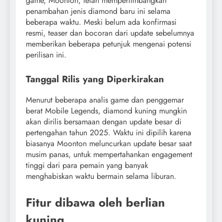
game, Moonton, telah mempertimbangkan
penambahan jenis diamond baru ini selama
beberapa waktu. Meski belum ada konfirmasi
resmi, teaser dan bocoran dari update sebelumnya
memberikan beberapa petunjuk mengenai potensi
perilisan ini.
Tanggal Rilis yang Diperkirakan
Menurut beberapa analis game dan penggemar
berat Mobile Legends, diamond kuning mungkin
akan dirilis bersamaan dengan update besar di
pertengahan tahun 2025. Waktu ini dipilih karena
biasanya Moonton meluncurkan update besar saat
musim panas, untuk mempertahankan engagement
tinggi dari para pemain yang banyak
menghabiskan waktu bermain selama liburan.
Fitur dibawa oleh berlian
kuning