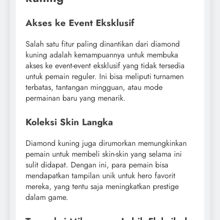
Akses ke Event Eksklusif
Salah satu fitur paling dinantikan dari diamond
kuning adalah kemampuannya untuk membuka
akses ke event-event eksklusif yang tidak tersedia
untuk pemain reguler. Ini bisa meliputi turnamen
terbatas, tantangan mingguan, atau mode
permainan baru yang menarik.
Koleksi Skin Langka
Diamond kuning juga dirumorkan memungkinkan
pemain untuk membeli skin-skin yang selama ini
sulit didapat. Dengan ini, para pemain bisa
mendapatkan tampilan unik untuk hero favorit
mereka, yang tentu saja meningkatkan prestige
dalam game.