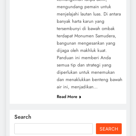
mengundang pemain untuk
menjelajahi lautan luas. Di antara
banyak harta karun yang
tersembunyi di bawah ombak
terdapat Monumen Samudera,
bangunan mengesankan yang
dijaga oleh makhluk kuat.
Panduan ini memberi Anda
semua tip dan strategi yang
diperlukan untuk menemukan
dan menaklukkan benteng bawah
air ini, menjadikan…
Read More
Search
SEARCH