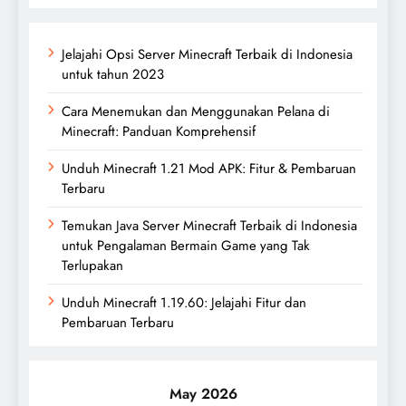
Jelajahi Opsi Server Minecraft Terbaik di Indonesia
untuk tahun 2023
Cara Menemukan dan Menggunakan Pelana di
Minecraft: Panduan Komprehensif
Unduh Minecraft 1.21 Mod APK: Fitur & Pembaruan
Terbaru
Temukan Java Server Minecraft Terbaik di Indonesia
untuk Pengalaman Bermain Game yang Tak
Terlupakan
Unduh Minecraft 1.19.60: Jelajahi Fitur dan
Pembaruan Terbaru
May 2026