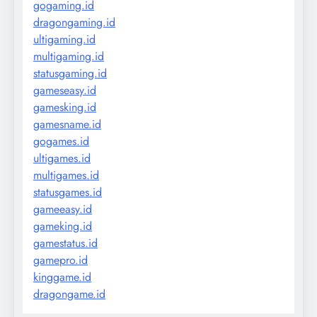
gogaming.id
dragongaming.id
ultigaming.id
multigaming.id
statusgaming.id
gameseasy.id
gamesking.id
gamesname.id
gogames.id
ultigames.id
multigames.id
statusgames.id
gameeasy.id
gameking.id
gamestatus.id
gamepro.id
kinggame.id
dragongame.id