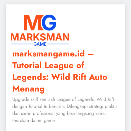
Skip
to
content
marksmangame.id –
Tutorial League of
Legends: Wild Rift Auto
Menang
Upgrade skill kamu di League of Legends: Wild Rift
dengan Tutorial terbaru ini. Dilengkapi strategi praktis
dan saran profesional yang bisa langsung kamu
terapkan dalam game.