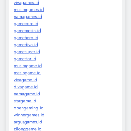
vivagames.id
musimgames.id
namagames.id
gamecore.id
gamemesin.id
gamehero.id
gamediva.id
gamesuper.id
gamestar.id
musimgame.id
mesingame.id
vivagame.id
divagame.id
namagame.id
stargame.id
opengaming.id
winnergames.id
argusgames.id
zilonggame.id