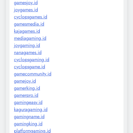
gamesjoy.id
joygames.id
cyclopsgames.id
gamesmedia.id
kajagames.id
mediagaming.id
joygaming.id
nanagames.id
cyclopsgaming.id
cyclopsgame.id
gamecommunity.id
gamejoy.id
gamerking.id
gamerpro.id
gamingeasy.id
kaguragaming.id
gamingname.id
gamingking.id
platformgaming.id