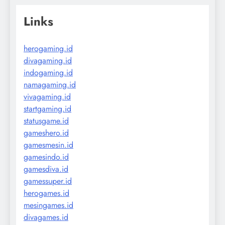
Links
herogaming.id
divagaming.id
indogaming.id
namagaming.id
vivagaming.id
startgaming.id
statusgame.id
gameshero.id
gamesmesin.id
gamesindo.id
gamesdiva.id
gamessuper.id
herogames.id
mesingames.id
divagames.id