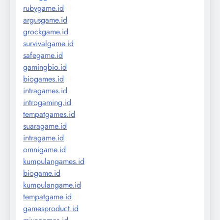
rubygame.id
argusgame.id
grockgame.id
survivalgame.id
safegame.id
gamingbio.id
biogames.id
intragames.id
introgaming.id
tempatgames.id
suaragame.id
intragame.id
omnigame.id
kumpulangames.id
biogame.id
kumpulangame.id
tempatgame.id
gamesproduct.id