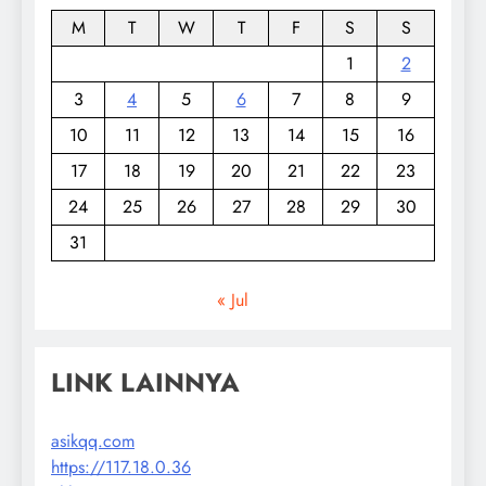
M
T
W
T
F
S
S
1
2
3
4
5
6
7
8
9
10
11
12
13
14
15
16
17
18
19
20
21
22
23
24
25
26
27
28
29
30
31
« Jul
LINK LAINNYA
asikqq.com
https://117.18.0.36