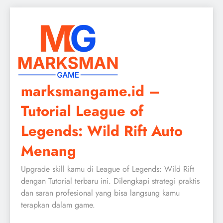
Skip
to
content
marksmangame.id –
Tutorial League of
Legends: Wild Rift Auto
Menang
Upgrade skill kamu di League of Legends: Wild Rift
dengan Tutorial terbaru ini. Dilengkapi strategi praktis
dan saran profesional yang bisa langsung kamu
terapkan dalam game.