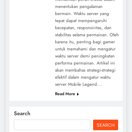
menentukan pengalaman
bermain. Waktu server yang
tepat dapat mempengaruhi
kecepatan, responsivitas, dan
stabilitas selama permainan. Oleh
karena itu, penting bagi gamer
untuk memahami dan mengatur
waktu server demi peningkatan
performa permainan. Artikel ini
akan membahas strategi-strategi
efektif dalam mengatur waktu
server Mobile Legend….
Read More
Search
SEARCH