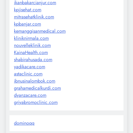
ikanbakarcianjur.com
kpjisehat.com
mitrasehatklinik.com
kpbanjar.com
kemanggisanmedical.com
kliniknirmala.com
nouvelleklinik.com
KainaHealth.com
shabirahusada.com
yadikacare.com
astaclinic.com
ibnusinalombok.com
grahamedicalkurdi.com
dyanzacare.com
griyabromoclinic.com
dominoqq