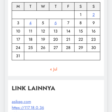
M
T
W
T
F
S
S
1
2
3
4
5
6
7
8
9
10
11
12
13
14
15
16
17
18
19
20
21
22
23
24
25
26
27
28
29
30
31
« Jul
LINK LAINNYA
asikqq.com
https://117.18.0.36