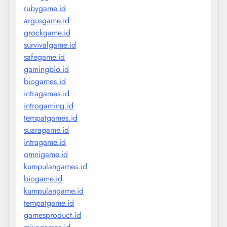
rubygame.id
argusgame.id
grockgame.id
survivalgame.id
safegame.id
gamingbio.id
biogames.id
intragames.id
introgaming.id
tempatgames.id
suaragame.id
intragame.id
omnigame.id
kumpulangames.id
biogame.id
kumpulangame.id
tempatgame.id
gamesproduct.id