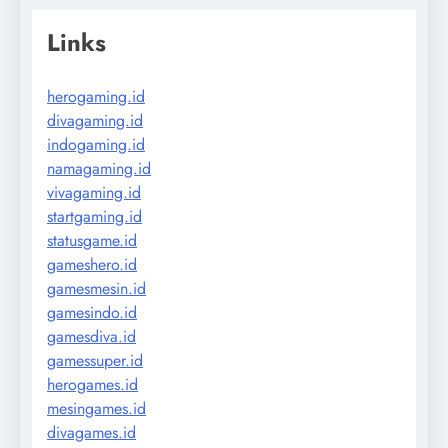
Links
herogaming.id
divagaming.id
indogaming.id
namagaming.id
vivagaming.id
startgaming.id
statusgame.id
gameshero.id
gamesmesin.id
gamesindo.id
gamesdiva.id
gamessuper.id
herogames.id
mesingames.id
divagames.id