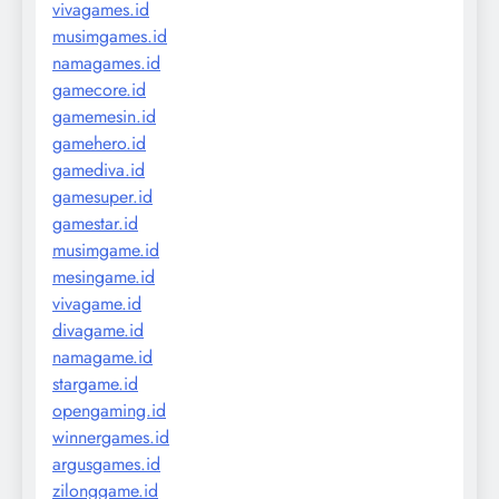
vivagames.id
musimgames.id
namagames.id
gamecore.id
gamemesin.id
gamehero.id
gamediva.id
gamesuper.id
gamestar.id
musimgame.id
mesingame.id
vivagame.id
divagame.id
namagame.id
stargame.id
opengaming.id
winnergames.id
argusgames.id
zilonggame.id