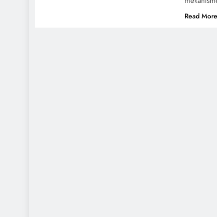
mekanism
Read Mor