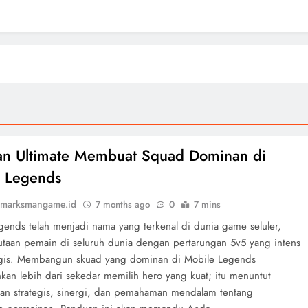
n Ultimate Membuat Squad Dominan di
e Legends
marksmangame.id
7 months ago
0
7 mins
gends telah menjadi nama yang terkenal di dunia game seluler,
utaan pemain di seluruh dunia dengan pertarungan 5v5 yang intens
egis. Membangun skuad yang dominan di Mobile Legends
an lebih dari sekedar memilih hero yang kuat; itu menuntut
an strategis, sinergi, dan pemahaman mendalam tentang