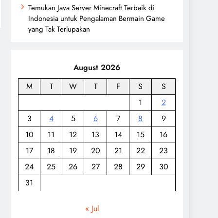
Temukan Java Server Minecraft Terbaik di
Indonesia untuk Pengalaman Bermain Game
yang Tak Terlupakan
August 2026
M
T
W
T
F
S
S
1
2
3
4
5
6
7
8
9
10
11
12
13
14
15
16
17
18
19
20
21
22
23
24
25
26
27
28
29
30
31
« Jul