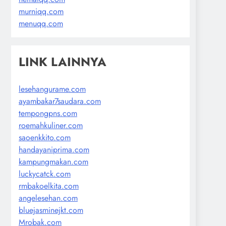
murniqq.com
menuqq.com
LINK LAINNYA
lesehangurame.com
ayambakar7saudara.com
tempongpns.com
roemahkuliner.com
saoenkkito.com
handayaniprima.com
kampungmakan.com
luckycatck.com
rmbakoelkita.com
angelesehan.com
bluejasminejkt.com
Mrobak.com