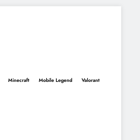
Minecraft
Mobile Legend
Valorant