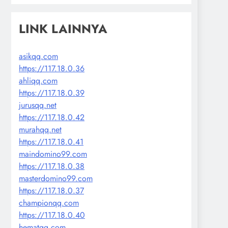
LINK LAINNYA
asikqq.com
https://117.18.0.36
ahliqq.com
https://117.18.0.39
jurusqq.net
https://117.18.0.42
murahqq.net
https://117.18.0.41
maindomino99.com
https://117.18.0.38
masterdomino99.com
https://117.18.0.37
championqq.com
https://117.18.0.40
hematqq.com