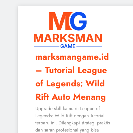
Skip
to
content
marksmangame.id
– Tutorial League
of Legends: Wild
Rift Auto Menang
Upgrade skill kamu di League of
Legends: Wild Rift dengan Tutorial
terbaru ini. Dilengkapi strategi praktis
dan saran profesional yang bisa