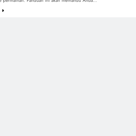
e permainan. Panduan ini akan memandu Anda…
e