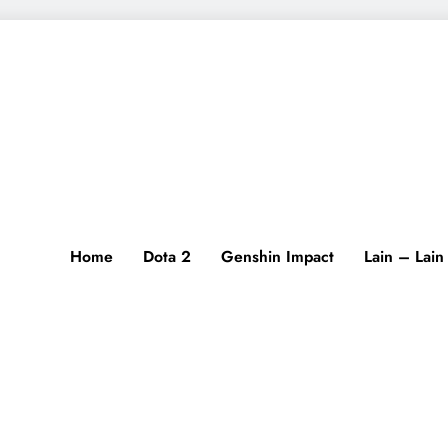
Home
Dota 2
Genshin Impact
Lain – Lain