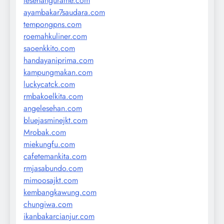
lesehangurame.com
ayambakar7saudara.com
tempongpns.com
roemahkuliner.com
saoenkkito.com
handayaniprima.com
kampungmakan.com
luckycatck.com
rmbakoelkita.com
angelesehan.com
bluejasminejkt.com
Mrobak.com
miekungfu.com
cafetemankita.com
rmjasabundo.com
mimoosajkt.com
kembangkawung.com
chungiwa.com
ikanbakarcianjur.com