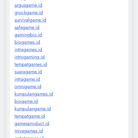
argusgame.id
grockgame.id
survivalgame.id
safegame.id
gamingbio.id
biogames.id
intragames.id
introgaming.id
tempatgames.id
suaragame.id
intragame.id
omnigame.id
kumpulangames.id
biogame.id
kumpulangame.id
tempatgame.id
gamesproduct.id
miyagames.id