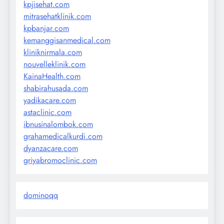
kpjisehat.com
mitrasehatklinik.com
kpbanjar.com
kemanggisanmedical.com
kliniknirmala.com
nouvelleklinik.com
KainaHealth.com
shabirahusada.com
yadikacare.com
astaclinic.com
ibnusinalombok.com
grahamedicalkurdi.com
dyanzacare.com
griyabromoclinic.com
dominoqq