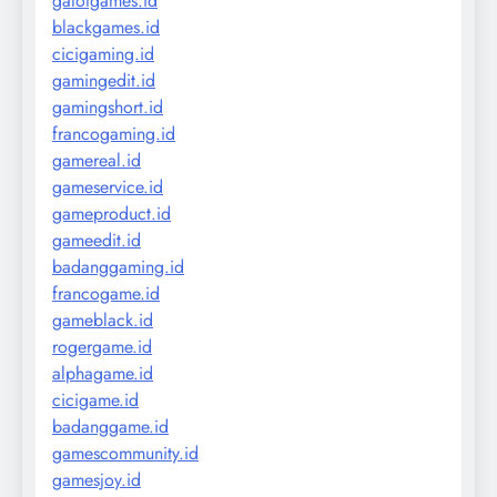
gatotgames.id
blackgames.id
cicigaming.id
gamingedit.id
gamingshort.id
francogaming.id
gamereal.id
gameservice.id
gameproduct.id
gameedit.id
badanggaming.id
francogame.id
gameblack.id
rogergame.id
alphagame.id
cicigame.id
badanggame.id
gamescommunity.id
gamesjoy.id