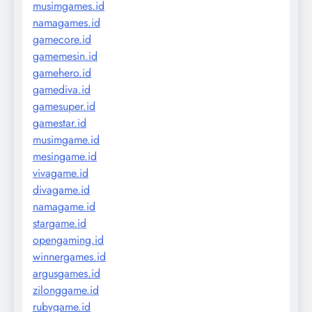
musimgames.id
namagames.id
gamecore.id
gamemesin.id
gamehero.id
gamediva.id
gamesuper.id
gamestar.id
musimgame.id
mesingame.id
vivagame.id
divagame.id
namagame.id
stargame.id
opengaming.id
winnergames.id
argusgames.id
zilonggame.id
rubygame.id