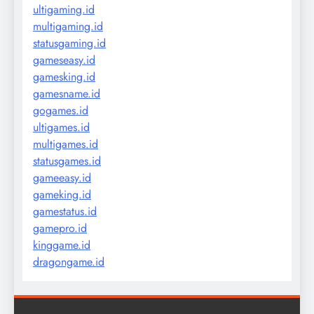
ultigaming.id
multigaming.id
statusgaming.id
gameseasy.id
gamesking.id
gamesname.id
gogames.id
ultigames.id
multigames.id
statusgames.id
gameeasy.id
gameking.id
gamestatus.id
gamepro.id
kinggame.id
dragongame.id