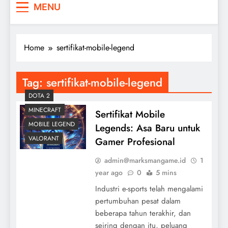
MENU
Home
sertifikat-mobile-legend
Tag:
sertifikat-mobile-legend
DOTA 2
MINECRAFT
Sertifikat Mobile
MOBILE LEGEND
Legends: Asa Baru untuk
VALORANT
Gamer Profesional
admin@marksmangame.id
1
year ago
0
5 mins
Industri e-sports telah mengalami
pertumbuhan pesat dalam
beberapa tahun terakhir, dan
seiring dengan itu, peluang