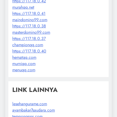
https://117.18.0.42
murahqq.net
https://117.18.0.41
maindomino99.com
https://117.18.0.38
masterdomino99.com
https://117.18.0.37
championqq.com
https://117.18.0.40
hematqq.com
murniqq.com
menuqq.com
LINK LAINNYA
lesehangurame.com
ayambakar7saudara.com
tempongpns.com