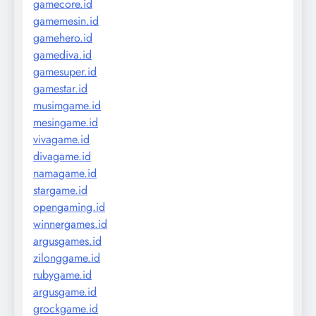
gamecore.id
gamemesin.id
gamehero.id
gamediva.id
gamesuper.id
gamestar.id
musimgame.id
mesingame.id
vivagame.id
divagame.id
namagame.id
stargame.id
opengaming.id
winnergames.id
argusgames.id
zilonggame.id
rubygame.id
argusgame.id
grockgame.id