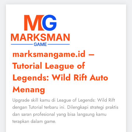
Skip
to
content
marksmangame.id –
Tutorial League of
Legends: Wild Rift Auto
Menang
Upgrade skill kamu di League of Legends: Wild Rift
dengan Tutorial terbaru ini. Dilengkapi strategi praktis
dan saran profesional yang bisa langsung kamu
terapkan dalam game.