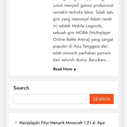
untuk menjadi gamer profesional
semakin terbuka lebar. Salah satu
gim yang menonjol dalam ranah
ini adalah Mobile Legends,
sebuah gim MOBA (Multiplayer
Online Battle Arena) yang sangat
populer di Asia Tenggara dan
telah menarik perhatian pemain
dari seluruh dunia. Baru-baru…
Read More
Search
SEARCH
Menjelajahi Fitur Menarik Minecraft 1.21.4: Apa