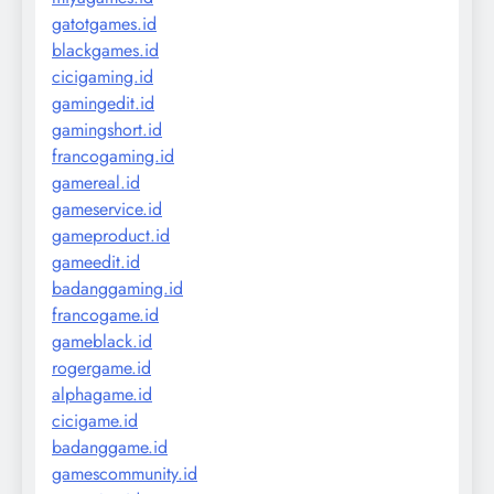
gatotgames.id
blackgames.id
cicigaming.id
gamingedit.id
gamingshort.id
francogaming.id
gamereal.id
gameservice.id
gameproduct.id
gameedit.id
badanggaming.id
francogame.id
gameblack.id
rogergame.id
alphagame.id
cicigame.id
badanggame.id
gamescommunity.id