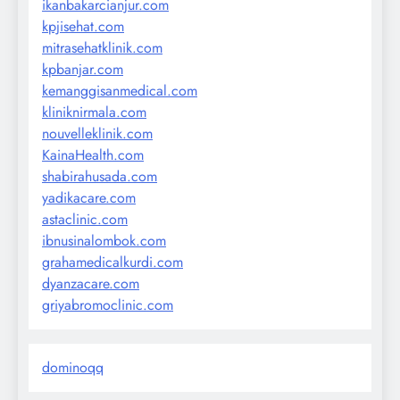
ikanbakarcianjur.com
kpjisehat.com
mitrasehatklinik.com
kpbanjar.com
kemanggisanmedical.com
kliniknirmala.com
nouvelleklinik.com
KainaHealth.com
shabirahusada.com
yadikacare.com
astaclinic.com
ibnusinalombok.com
grahamedicalkurdi.com
dyanzacare.com
griyabromoclinic.com
dominoqq