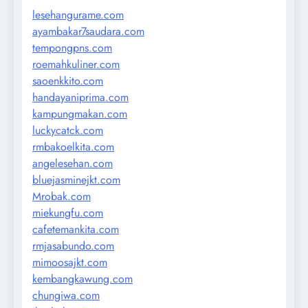
lesehangurame.com
ayambakar7saudara.com
tempongpns.com
roemahkuliner.com
saoenkkito.com
handayaniprima.com
kampungmakan.com
luckycatck.com
rmbakoelkita.com
angelesehan.com
bluejasminejkt.com
Mrobak.com
miekungfu.com
cafetemankita.com
rmjasabundo.com
mimoosajkt.com
kembangkawung.com
chungiwa.com