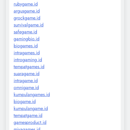
rubygame.id
argusgame.id
grockgame.id
survivalgame.id
safegame.id
gamingbio.id
biogames.id
intragames.id
introgaming.id
tempatgames.id
suaragame.id
intragame.id
omnigame.id
kumpulangames.id
biogame.id
kumpulangame.id
tempatgame.id
gamesproduct.id
miyagames.id