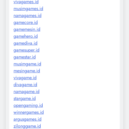
vivagames.id
musimgames.id
namagames.id
gamecore.id
gamemesin.id
gamehero.id
gamediva.id
gamesuper.id
gamestar.id
musimgame.id
mesingame.id
vivagame.id
divagame.id
namagame.id
stargame.id
opengaming.id
winnergames.id
argusgames.id
zilonggame.id