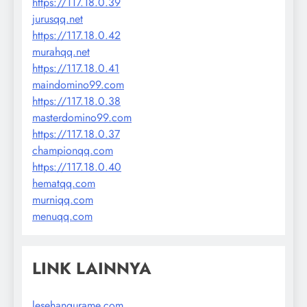
https://117.18.0.39
jurusqq.net
https://117.18.0.42
murahqq.net
https://117.18.0.41
maindomino99.com
https://117.18.0.38
masterdomino99.com
https://117.18.0.37
championqq.com
https://117.18.0.40
hematqq.com
murniqq.com
menuqq.com
LINK LAINNYA
lesehangurame.com