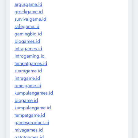
argusgame.id
grockgame.id
survivalgame.id
safegame.id
gamingbio.id
biogames.id
intragames.id
introgaming.id
tempatgames.id
suaragame.id
intragame.id
omnigame.id
kumpulangames.id
biogame.id
kumpulangame.id
tempatgame.id
gamesproduct.id
miyagames.id
gatotgames.id