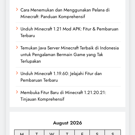
Cara Menemukan dan Menggunakan Pelana di
Minecraft: Panduan Komprehensif
Unduh Minecraft 1.21 Mod APK: Fitur & Pembaruan
Terbaru
Temukan Java Server Minecraft Terbaik di Indonesia
untuk Pengalaman Bermain Game yang Tak
Terlupakan
Unduh Minecraft 1.19.60: Jelajahi Fitur dan
Pembaruan Terbaru
Membuka Fitur Baru di Minecraft 1.21.20.21:
Tinjauan Komprehensif
August 2026
M
T
W
T
F
S
S