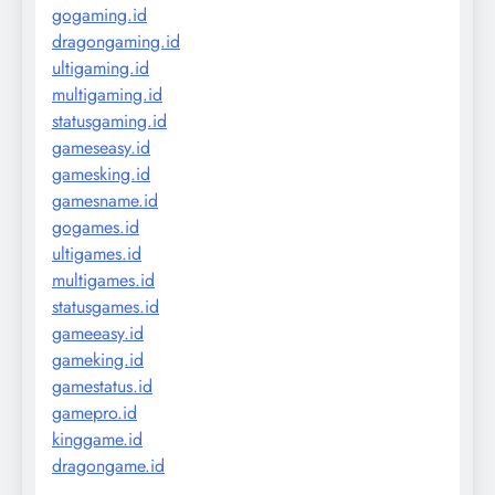
gogaming.id
dragongaming.id
ultigaming.id
multigaming.id
statusgaming.id
gameseasy.id
gamesking.id
gamesname.id
gogames.id
ultigames.id
multigames.id
statusgames.id
gameeasy.id
gameking.id
gamestatus.id
gamepro.id
kinggame.id
dragongame.id