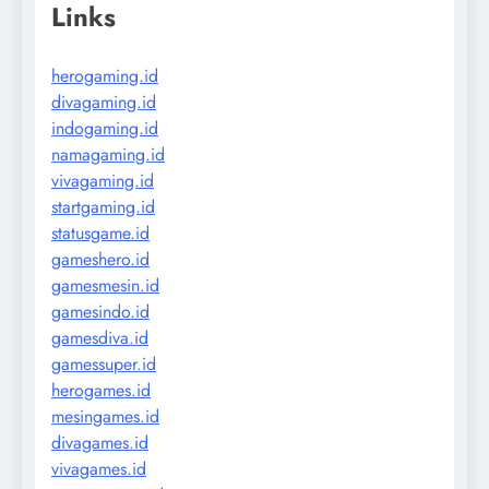
Links
herogaming.id
divagaming.id
indogaming.id
namagaming.id
vivagaming.id
startgaming.id
statusgame.id
gameshero.id
gamesmesin.id
gamesindo.id
gamesdiva.id
gamessuper.id
herogames.id
mesingames.id
divagames.id
vivagames.id