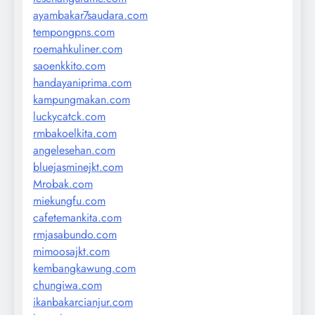
ayambakar7saudara.com
tempongpns.com
roemahkuliner.com
saoenkkito.com
handayaniprima.com
kampungmakan.com
luckycatck.com
rmbakoelkita.com
angelesehan.com
bluejasminejkt.com
Mrobak.com
miekungfu.com
cafetemankita.com
rmjasabundo.com
mimoosajkt.com
kembangkawung.com
chungiwa.com
ikanbakarcianjur.com