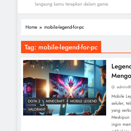
langsung kamu terapkan dalam game.
Home
mobile-legend-for-pc
Tag:
mobile-legend-for-pc
Legend
Mengo
admin@
Mobile Le
DOTA 2
MINECRAFT
MOBILE LEGEND
seluler, 
VALORANT
yang serb
Meskipun 
ingin mem