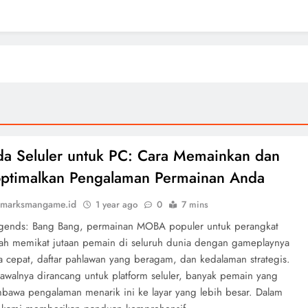
a Seluler untuk PC: Cara Memainkan dan
ptimalkan Pengalaman Permainan Anda
marksmangame.id
1 year ago
0
7 mins
gends: Bang Bang, permainan MOBA populer untuk perangkat
telah memikat jutaan pemain di seluruh dunia dengan gameplaynya
a cepat, daftar pahlawan yang beragam, dan kedalaman strategis.
awalnya dirancang untuk platform seluler, banyak pemain yang
bawa pengalaman menarik ini ke layar yang lebih besar. Dalam