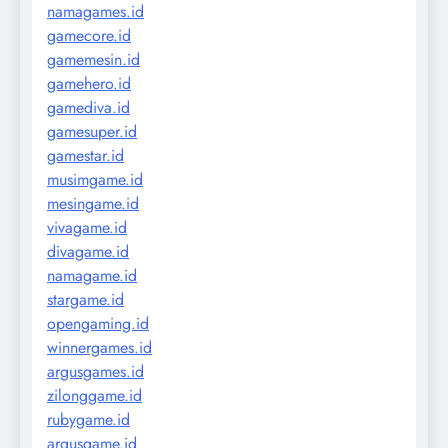
namagames.id
gamecore.id
gamemesin.id
gamehero.id
gamediva.id
gamesuper.id
gamestar.id
musimgame.id
mesingame.id
vivagame.id
divagame.id
namagame.id
stargame.id
opengaming.id
winnergames.id
argusgames.id
zilonggame.id
rubygame.id
argusgame.id