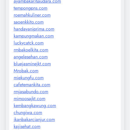
ayambakar7saudara.com
tempongpns.com
roemahkuliner.com
saoenkkito.com
handayaniprima.com
kampungmakan.com
luckycatck.com
rmbakoelkita.com
angelesehan.com
bluejasminejkt.com
Mrobak.com
miekungfu.com
cafetemankita.com
rmjasabundo.com
mimoosajkt.com
kembangkawung.com
chungiwa.com
ikanbakarcianjur.com
kpjisehat.com