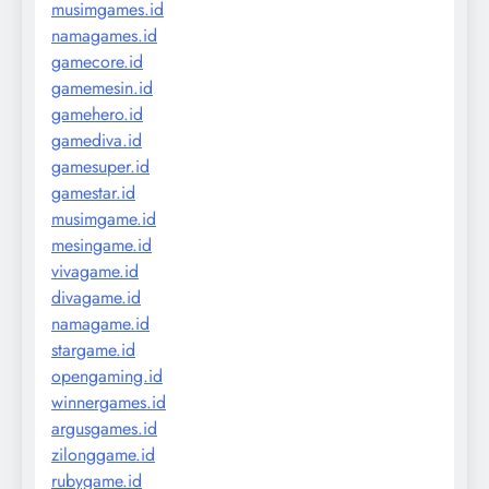
musimgames.id
namagames.id
gamecore.id
gamemesin.id
gamehero.id
gamediva.id
gamesuper.id
gamestar.id
musimgame.id
mesingame.id
vivagame.id
divagame.id
namagame.id
stargame.id
opengaming.id
winnergames.id
argusgames.id
zilonggame.id
rubygame.id