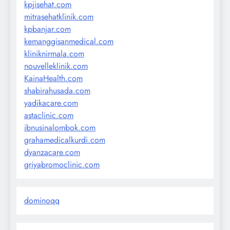
kpjisehat.com
mitrasehatklinik.com
kpbanjar.com
kemanggisanmedical.com
kliniknirmala.com
nouvelleklinik.com
KainaHealth.com
shabirahusada.com
yadikacare.com
astaclinic.com
ibnusinalombok.com
grahamedicalkurdi.com
dyanzacare.com
griyabromoclinic.com
dominoqq