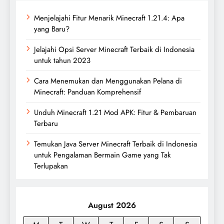
Menjelajahi Fitur Menarik Minecraft 1.21.4: Apa
yang Baru?
Jelajahi Opsi Server Minecraft Terbaik di Indonesia
untuk tahun 2023
Cara Menemukan dan Menggunakan Pelana di
Minecraft: Panduan Komprehensif
Unduh Minecraft 1.21 Mod APK: Fitur & Pembaruan
Terbaru
Temukan Java Server Minecraft Terbaik di Indonesia
untuk Pengalaman Bermain Game yang Tak
Terlupakan
August 2026