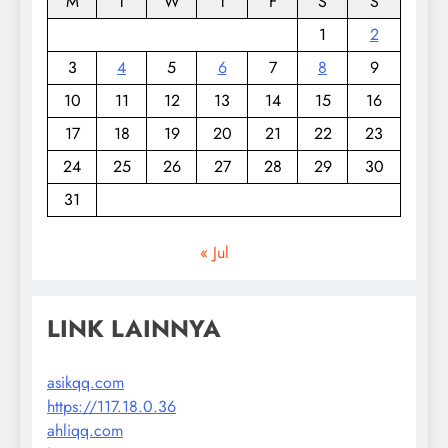
M
T
W
T
F
S
S
1
2
3
4
5
6
7
8
9
10
11
12
13
14
15
16
17
18
19
20
21
22
23
24
25
26
27
28
29
30
31
« Jul
LINK LAINNYA
asikqq.com
https://117.18.0.36
ahliqq.com