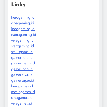
Links
herogaming.id
divagaming.id
indogaming.id
namagaming.id
vivagaming.id
startgaming.id
statusgame.id
gameshero.id
gamesmesin.id
gamesindo.id
gamesdiva.id
gamessuper.id
herogames.id
mesingames.id
divagames.id
vivagames.id