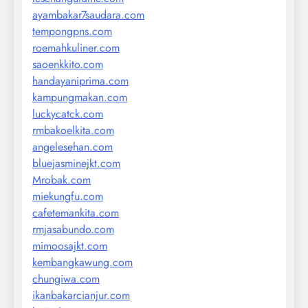
ayambakar7saudara.com
tempongpns.com
roemahkuliner.com
saoenkkito.com
handayaniprima.com
kampungmakan.com
luckycatck.com
rmbakoelkita.com
angelesehan.com
bluejasminejkt.com
Mrobak.com
miekungfu.com
cafetemankita.com
rmjasabundo.com
mimoosajkt.com
kembangkawung.com
chungiwa.com
ikanbakarcianjur.com