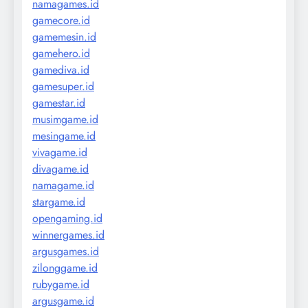
namagames.id
gamecore.id
gamemesin.id
gamehero.id
gamediva.id
gamesuper.id
gamestar.id
musimgame.id
mesingame.id
vivagame.id
divagame.id
namagame.id
stargame.id
opengaming.id
winnergames.id
argusgames.id
zilonggame.id
rubygame.id
argusgame.id