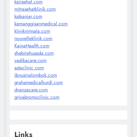
kpjisehat.com
mitrasehatklinik.com
kpbanjar.com
kemanggisanmedical.com
kliniknirmala.com
nouvelleklinik.com
KainaHealth.com
shabirahusada.com
yadikacare.com
astaclinic.com
ibnusinalombok.com
grahamedicalkurdi.com
dyanzacare.com
griyabromoclinic.com
Links