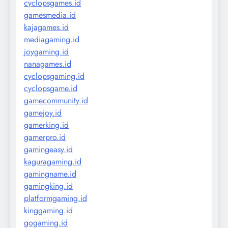
cyclopsgames.id
gamesmedia.id
kajagames.id
mediagaming.id
joygaming.id
nanagames.id
cyclopsgaming.id
cyclopsgame.id
gamecommunity.id
gamejoy.id
gamerking.id
gamerpro.id
gamingeasy.id
kaguragaming.id
gamingname.id
gamingking.id
platformgaming.id
kinggaming.id
gogaming.id