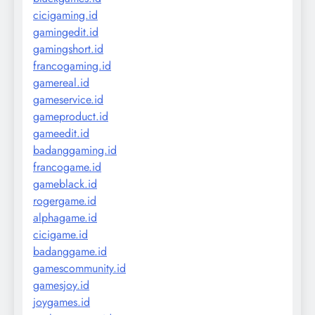
cicigaming.id
gamingedit.id
gamingshort.id
francogaming.id
gamereal.id
gameservice.id
gameproduct.id
gameedit.id
badanggaming.id
francogame.id
gameblack.id
rogergame.id
alphagame.id
cicigame.id
badanggame.id
gamescommunity.id
gamesjoy.id
joygames.id