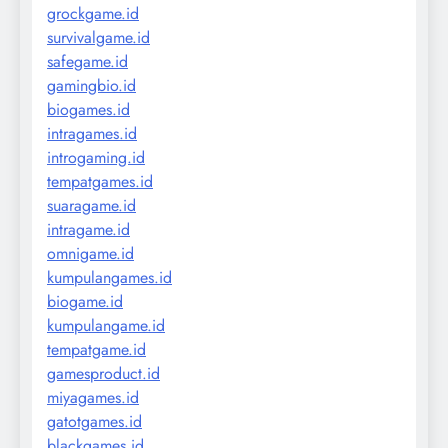
grockgame.id
survivalgame.id
safegame.id
gamingbio.id
biogames.id
intragames.id
introgaming.id
tempatgames.id
suaragame.id
intragame.id
omnigame.id
kumpulangames.id
biogame.id
kumpulangame.id
tempatgame.id
gamesproduct.id
miyagames.id
gatotgames.id
blackgames.id