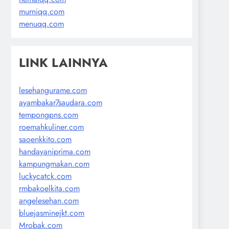
murniqq.com
menuqq.com
LINK LAINNYA
lesehangurame.com
ayambakar7saudara.com
tempongpns.com
roemahkuliner.com
saoenkkito.com
handayaniprima.com
kampungmakan.com
luckycatck.com
rmbakoelkita.com
angelesehan.com
bluejasminejkt.com
Mrobak.com