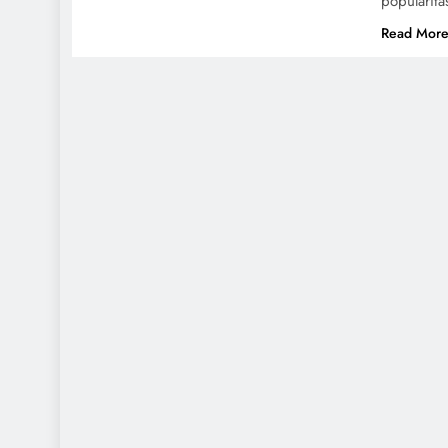
popularit
Read Mor