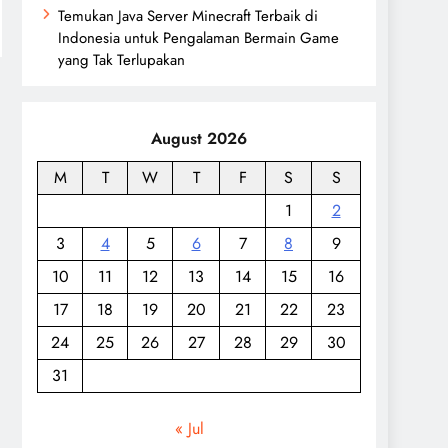
Temukan Java Server Minecraft Terbaik di
Indonesia untuk Pengalaman Bermain Game
yang Tak Terlupakan
August 2026
M
T
W
T
F
S
S
1
2
3
4
5
6
7
8
9
10
11
12
13
14
15
16
17
18
19
20
21
22
23
24
25
26
27
28
29
30
31
« Jul