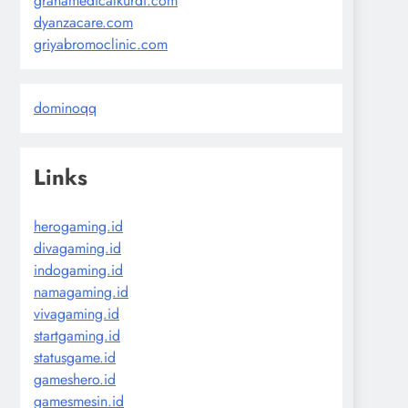
grahamedicalkurdi.com
dyanzacare.com
griyabromoclinic.com
dominoqq
Links
herogaming.id
divagaming.id
indogaming.id
namagaming.id
vivagaming.id
startgaming.id
statusgame.id
gameshero.id
gamesmesin.id