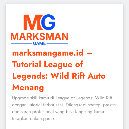
Skip
to
content
marksmangame.id –
Tutorial League of
Legends: Wild Rift Auto
Menang
Upgrade skill kamu di League of Legends: Wild Rift
dengan Tutorial terbaru ini. Dilengkapi strategi praktis
dan saran profesional yang bisa langsung kamu
terapkan dalam game.