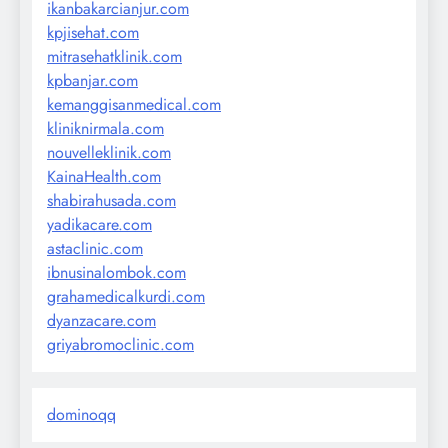
ikanbakarcianjur.com
kpjisehat.com
mitrasehatklinik.com
kpbanjar.com
kemanggisanmedical.com
kliniknirmala.com
nouvelleklinik.com
KainaHealth.com
shabirahusada.com
yadikacare.com
astaclinic.com
ibnusinalombok.com
grahamedicalkurdi.com
dyanzacare.com
griyabromoclinic.com
dominoqq