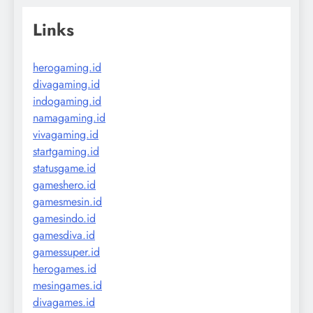
Links
herogaming.id
divagaming.id
indogaming.id
namagaming.id
vivagaming.id
startgaming.id
statusgame.id
gameshero.id
gamesmesin.id
gamesindo.id
gamesdiva.id
gamessuper.id
herogames.id
mesingames.id
divagames.id