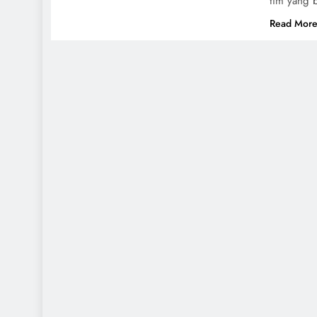
tim yang b
Read Mor