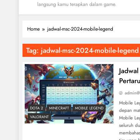
langsung kamu terapkan dalam game.
Home
jadwal-msc-2024-mobile-legend
Tag:
jadwal-msc-2024-mobile-legend
Jadwa
Pertar
admin@
Mobile Le
DOTA 2
MINECRAFT
MOBILE LEGEND
depan mat
VALORANT
Mobile Le
seluruh du
membahas 