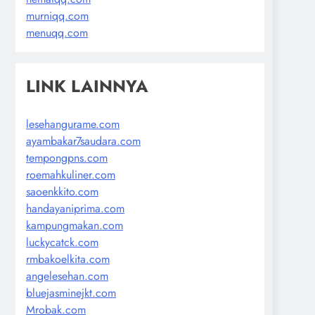
murniqq.com
menuqq.com
LINK LAINNYA
lesehangurame.com
ayambakar7saudara.com
tempongpns.com
roemahkuliner.com
saoenkkito.com
handayaniprima.com
kampungmakan.com
luckycatck.com
rmbakoelkita.com
angelesehan.com
bluejasminejkt.com
Mrobak.com