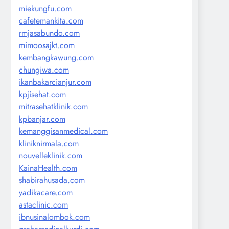
miekungfu.com
cafetemankita.com
rmjasabundo.com
mimoosajkt.com
kembangkawung.com
chungiwa.com
ikanbakarcianjur.com
kpjisehat.com
mitrasehatklinik.com
kpbanjar.com
kemanggisanmedical.com
kliniknirmala.com
nouvelleklinik.com
KainaHealth.com
shabirahusada.com
yadikacare.com
astaclinic.com
ibnusinalombok.com