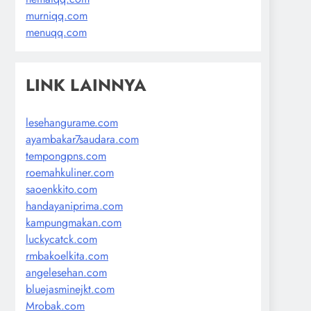
murniqq.com
menuqq.com
LINK LAINNYA
lesehangurame.com
ayambakar7saudara.com
tempongpns.com
roemahkuliner.com
saoenkkito.com
handayaniprima.com
kampungmakan.com
luckycatck.com
rmbakoelkita.com
angelesehan.com
bluejasminejkt.com
Mrobak.com