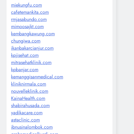
miekungfu.com
cafetemankita.com
rmjasabundo.com
mimoosajkt.com
kembangkawung.com
chungiwa.com
ikanbakarcianjur.com
kpjisehat.com
mitrasehatklinik.com
kpbanjar.com
kemanggisanmedical.com
kliniknirmala.com
nouvelleklinik.com
KainaHealth.com
shabirahusada.com
yadikacare.com
astaclinic.com
ibnusinalombok.com