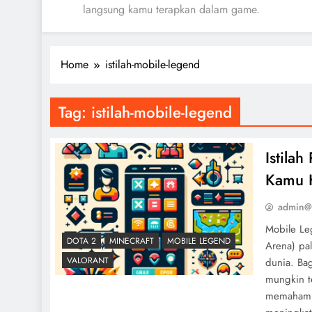
langsung kamu terapkan dalam game.
Home
istilah-mobile-legend
Tag:
istilah-mobile-legend
Istila
Kamu 
admin@
Mobile Le
DOTA 2
MINECRAFT
MOBILE LEGEND
Arena) pal
VALORANT
dunia. Bag
mungkin t
memahami 