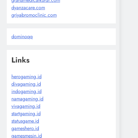
grahamedicalkurdi.com
dyanzacare.com
griyabromoclinic.com
dominoqq
Links
herogaming.id
divagaming.id
indogaming.id
namagaming.id
vivagaming.id
startgaming.id
statusgame.id
gameshero.id
gamesmesin.id