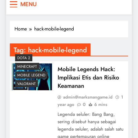
MENU
Home
hack-mobile-legend
Tag:
hack-mobile-legend
DOTA 2
MINECRAFT
Mobile Legends Hack:
MOBILE LEGEND
Implikasi Etis dan Risiko
VALORANT
Keamanan
admin@marksmangame.id
1
year ago
0
6 mins
Legenda seluler: Bang Bang,
sering disebut hanya sebagai
legenda seluler, adalah salah satu
game pertempuran online