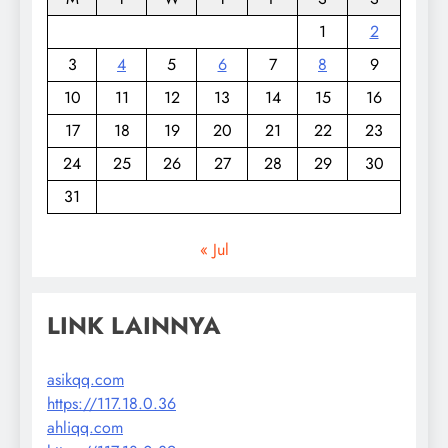
1
2
3
4
5
6
7
8
9
10
11
12
13
14
15
16
17
18
19
20
21
22
23
24
25
26
27
28
29
30
31
« Jul
LINK LAINNYA
asikqq.com
https://117.18.0.36
ahliqq.com