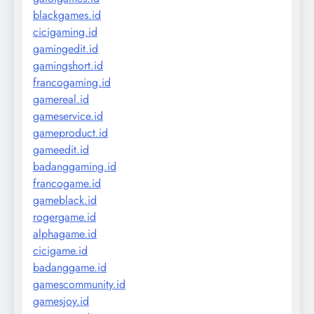
blackgames.id
cicigaming.id
gamingedit.id
gamingshort.id
francogaming.id
gamereal.id
gameservice.id
gameproduct.id
gameedit.id
badanggaming.id
francogame.id
gameblack.id
rogergame.id
alphagame.id
cicigame.id
badanggame.id
gamescommunity.id
gamesjoy.id