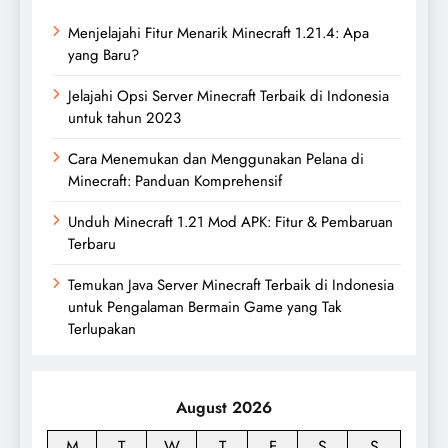
Menjelajahi Fitur Menarik Minecraft 1.21.4: Apa
yang Baru?
Jelajahi Opsi Server Minecraft Terbaik di Indonesia
untuk tahun 2023
Cara Menemukan dan Menggunakan Pelana di
Minecraft: Panduan Komprehensif
Unduh Minecraft 1.21 Mod APK: Fitur & Pembaruan
Terbaru
Temukan Java Server Minecraft Terbaik di Indonesia
untuk Pengalaman Bermain Game yang Tak
Terlupakan
August 2026
M
T
W
T
F
S
S