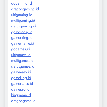
gogaming.id
dragongaming.id
ultigaming.id
multigaming.id
statusgaming.id
gameseasy.id
gamesking.id
gamesname.id
gogames.id
ultigames.id
multigames.id
statusgames.id
gameeasy.id
gameking.id
gamestatus.id
gamepro.id
kinggame.id
dragongame.id