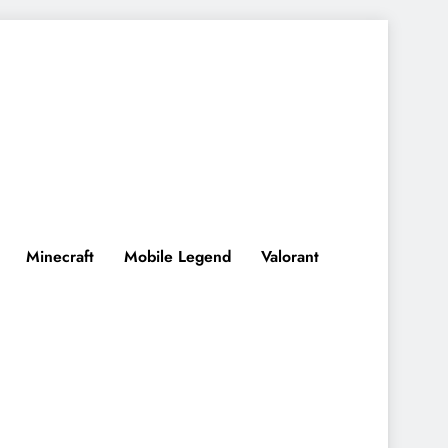
Minecraft
Mobile Legend
Valorant