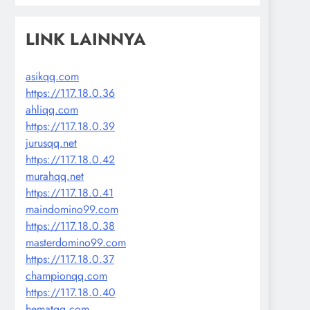
LINK LAINNYA
asikqq.com
https://117.18.0.36
ahliqq.com
https://117.18.0.39
jurusqq.net
https://117.18.0.42
murahqq.net
https://117.18.0.41
maindomino99.com
https://117.18.0.38
masterdomino99.com
https://117.18.0.37
championqq.com
https://117.18.0.40
hematqq.com