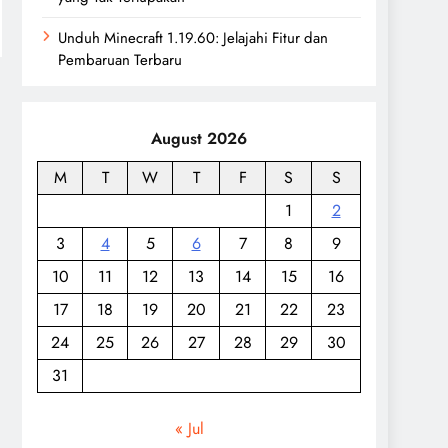
Unduh Minecraft 1.19.60: Jelajahi Fitur dan
Pembaruan Terbaru
August 2026
M
T
W
T
F
S
S
1
2
3
4
5
6
7
8
9
10
11
12
13
14
15
16
17
18
19
20
21
22
23
24
25
26
27
28
29
30
31
« Jul