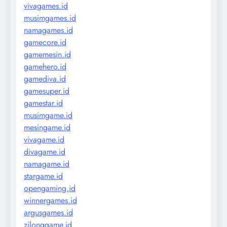
vivagames.id
musimgames.id
namagames.id
gamecore.id
gamemesin.id
gamehero.id
gamediva.id
gamesuper.id
gamestar.id
musimgame.id
mesingame.id
vivagame.id
divagame.id
namagame.id
stargame.id
opengaming.id
winnergames.id
argusgames.id
zilonggame.id