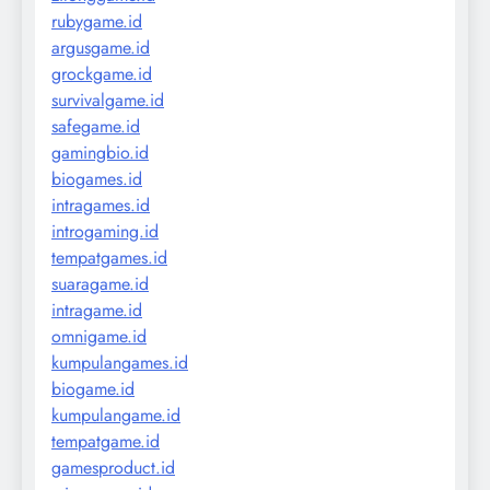
rubygame.id
argusgame.id
grockgame.id
survivalgame.id
safegame.id
gamingbio.id
biogames.id
intragames.id
introgaming.id
tempatgames.id
suaragame.id
intragame.id
omnigame.id
kumpulangames.id
biogame.id
kumpulangame.id
tempatgame.id
gamesproduct.id