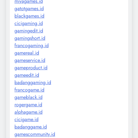
miyagames.id
gatotgames.id
blackgames.id
cicigaming.id
gamingedit.id
gamingshort.id
francogaming.id
gamereal.id
gameservice.id
gameproduct.id
gameedit.id
badanggaming.id
francogame.id
gameblack.id
rogergame.id
alphagame.id
cicigame.id
badanggame.id
gamescommunity.id