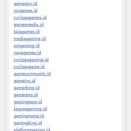
gamesjoy.id
joygames.id
cyclopsgames.id
gamesmedia.id
kajagames.id
mediagaming.id
joygaming.id
nanagames.id
cyclopsgaming.id
cyclopsgame.id
gamecommunity.id
gamejoy.id
gamerking.id
gamerpro.id
gamingeasy.id
kaguragaming.id
gamingname.id
gamingking.id
platformgaming.id