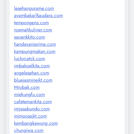
lesehangurame.com
ayambakar7saudara.com
tempongpns.com
roemahkuliner.com
saoenkkito.com
handayaniprima.com
kampungmakan.com
luckycatck.com
rmbakoelkita.com
angelesehan.com
bluejasminejkt.com
Mrobak.com
miekungfu.com
cafetemankita.com
rmjasabundo.com
mimoosajkt.com
kembangkawung.com
chungiwa.com