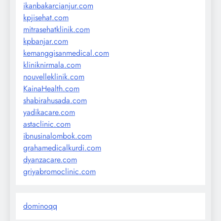
ikanbakarcianjur.com
kpjisehat.com
mitrasehatklinik.com
kpbanjar.com
kemanggisanmedical.com
kliniknirmala.com
nouvelleklinik.com
KainaHealth.com
shabirahusada.com
yadikacare.com
astaclinic.com
ibnusinalombok.com
grahamedicalkurdi.com
dyanzacare.com
griyabromoclinic.com
dominoqq