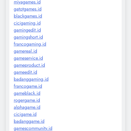
miyagames.id
gatotgames.id
blackgames.id
cicigaming.id
gamingedit.id
gamingshort.id
francogaming.id
gamereal.id
gameservice.id
gameproduct.id
gameedit.id
badanggaming.id
francogame.id
gameblack.id
rogergame.id
alphagame.id
cicigame.id
badanggame.id
gamescommunity.id