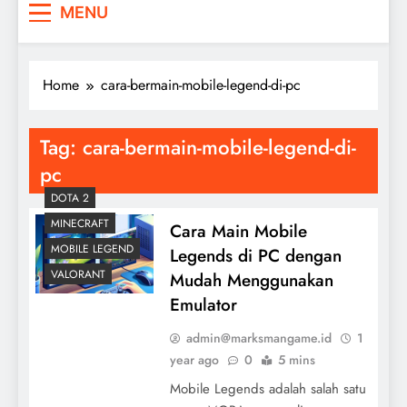
MENU
Home
cara-bermain-mobile-legend-di-pc
Tag:
cara-bermain-mobile-legend-di-
pc
DOTA 2
MINECRAFT
Cara Main Mobile
MOBILE LEGEND
Legends di PC dengan
VALORANT
Mudah Menggunakan
Emulator
admin@marksmangame.id
1
year ago
0
5 mins
Mobile Legends adalah salah satu