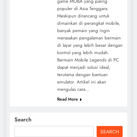
game MOBA yang paling
populer di Asia Tenggara.
Meskipun dirancang untuk
dimainkan di perangkat mobile,
banyak pemain yang ingin
merasakan pengalaman bermain
di layar yang lebih besar dengan
kontrol yang lebih mudah.
Bermain Mobile Legends di PC
dapat menjadi solusi ideal,
terutama dengan bantuan
emulator. Artikel ini akan
mengulas cara…
Read More
Search
SEARCH