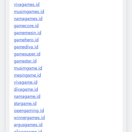
vivagames.id
musimgames.id
namagames.id
gamecore.id
gamemesin.id
gamehero.id
gamediva.id
gamesuper.id
gamestar.id
musimgame.id
mesingame.id
vivagame.id
divagame.id
namagame.id
stargame.id
opengaming.id
winnergames.id
argusgames.id
zilonggame.id