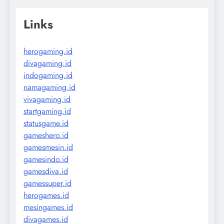
Links
herogaming.id
divagaming.id
indogaming.id
namagaming.id
vivagaming.id
startgaming.id
statusgame.id
gameshero.id
gamesmesin.id
gamesindo.id
gamesdiva.id
gamessuper.id
herogames.id
mesingames.id
divagames.id