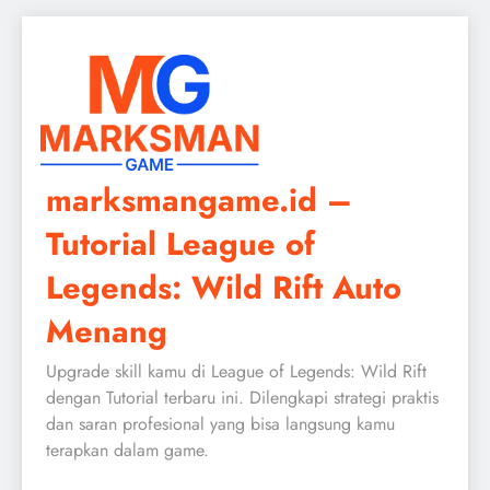
Skip
to
content
marksmangame.id –
Tutorial League of
Legends: Wild Rift Auto
Menang
Upgrade skill kamu di League of Legends: Wild Rift
dengan Tutorial terbaru ini. Dilengkapi strategi praktis
dan saran profesional yang bisa langsung kamu
terapkan dalam game.