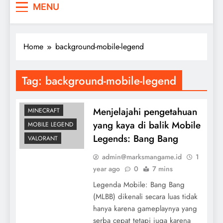
MENU
Home
background-mobile-legend
Tag:
background-mobile-legend
DOTA 2
Menjelajahi pengetahuan
MINECRAFT
yang kaya di balik Mobile
MOBILE LEGEND
Legends: Bang Bang
VALORANT
admin@marksmangame.id
1
year ago
0
7 mins
Legenda Mobile: Bang Bang
(MLBB) dikenali secara luas tidak
hanya karena gameplaynya yang
serba cepat tetapi juga karena