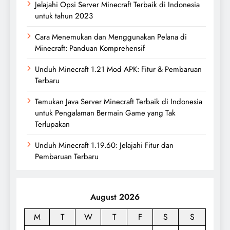
Jelajahi Opsi Server Minecraft Terbaik di Indonesia
untuk tahun 2023
Cara Menemukan dan Menggunakan Pelana di
Minecraft: Panduan Komprehensif
Unduh Minecraft 1.21 Mod APK: Fitur & Pembaruan
Terbaru
Temukan Java Server Minecraft Terbaik di Indonesia
untuk Pengalaman Bermain Game yang Tak
Terlupakan
Unduh Minecraft 1.19.60: Jelajahi Fitur dan
Pembaruan Terbaru
August 2026
M
T
W
T
F
S
S