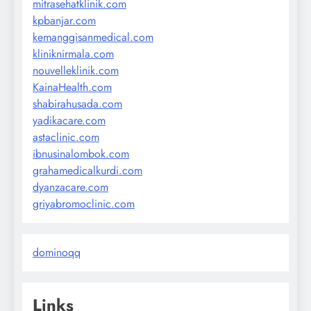
mitrasehatklinik.com
kpbanjar.com
kemanggisanmedical.com
kliniknirmala.com
nouvelleklinik.com
KainaHealth.com
shabirahusada.com
yadikacare.com
astaclinic.com
ibnusinalombok.com
grahamedicalkurdi.com
dyanzacare.com
griyabromoclinic.com
dominoqq
Links