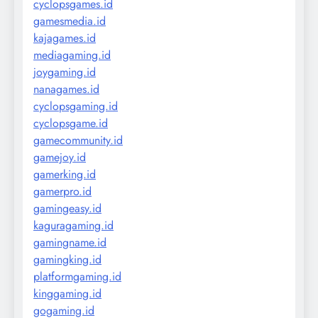
cyclopsgames.id
gamesmedia.id
kajagames.id
mediagaming.id
joygaming.id
nanagames.id
cyclopsgaming.id
cyclopsgame.id
gamecommunity.id
gamejoy.id
gamerking.id
gamerpro.id
gamingeasy.id
kaguragaming.id
gamingname.id
gamingking.id
platformgaming.id
kinggaming.id
gogaming.id