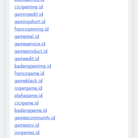
cicigaming.id
gamingedit.id
gamingshort.id
francogaming.id
gamereal.id
gameservice.id
gameproduct.id
gameedit.id
badanggaming.id
francogame.id
gameblack.id
rogergame.id
alphagame.id
cicigame.id
badanggame.id
gamescommunity.id
gamesjoy.id
joygames.id