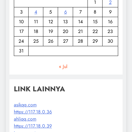
1
2
3
4
5
6
7
8
9
10
11
12
13
14
15
16
17
18
19
20
21
22
23
24
25
26
27
28
29
30
31
« Jul
LINK LAINNYA
asikqq.com
https://117.18.0.36
ahliqq.com
https://117.18.0.39